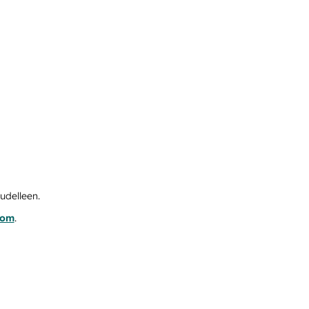
udelleen.
com
.