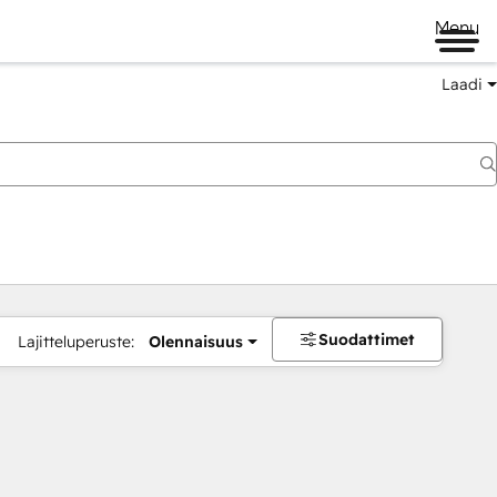
Menu
Laadi
Suodattimet
Lajitteluperuste:
Olennaisuus