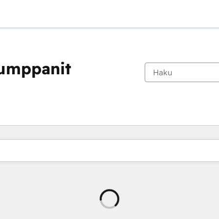
kumppanit
Ladataan