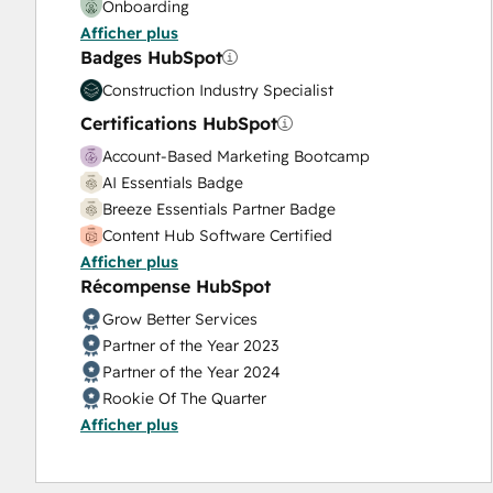
Onboarding
Afficher plus
Service Implementation
Badges HubSpot
Solutions Architecture Design
Construction Industry Specialist
Certifications HubSpot
Account-Based Marketing Bootcamp
AI Essentials Badge
Breeze Essentials Partner Badge
Content Hub Software Certified
Afficher plus
Content Marketing
Récompense HubSpot
CRM Data Migration Certification
Data Integrations Certification
Grow Better Services
Digital Advertising
Partner of the Year 2023
Digital Marketing
Partner of the Year 2024
Guided Client Onboarding
Rookie Of The Quarter
HubSpot Architecture I: Data Models and APIs
Afficher plus
HubSpot Architecture II: Content and
Messaging Tools