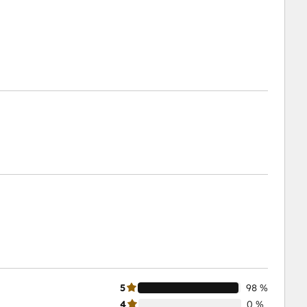
5
98 %
4
0 %