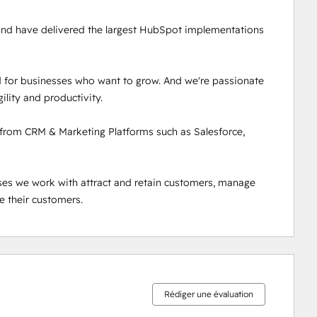
 and have delivered the largest HubSpot implementations 
 for businesses who want to grow. And we're passionate 
lity and productivity.

from CRM & Marketing Platforms such as Salesforce, 
ses we work with attract and retain customers, manage 
e their customers.
0 %
0 %
0 %
2 %
98 %
effectué
effectué
effectué
effectué
effectué
Rédiger une évaluation