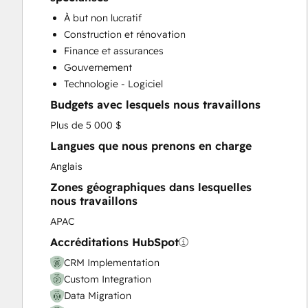
Customer Marketing
À but non lucratif
Email Marketing
Construction et rénovation
Full Inbound Marketing Services
Finance et assurances
Knowledge Base Development
Gouvernement
Paid Advertising
Technologie - Logiciel
Programmable Automation
Budgets avec lesquels nous travaillons
Sales and Marketing Alignment
Sales Coaching and Training
Plus de 5 000 $
Sales Enablement
Langues que nous prenons en charge
Search Engine Optimization
Anglais
Social Media
Zones géographiques dans lesquelles
Website Design
nous travaillons
Website Development
APAC
Website Migration
Accréditations HubSpot
CRM Implementation
Custom Integration
Data Migration