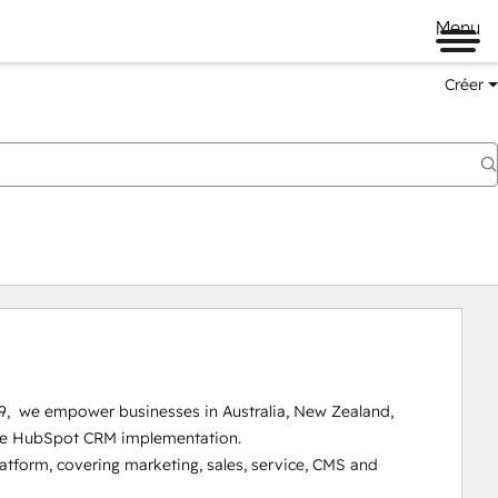
Menu
Créer
9,  we empower businesses in Australia, New Zealand, 
prise HubSpot CRM implementation.

tform, covering marketing, sales, service, CMS and 