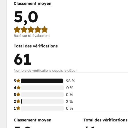
Classement moyen
5,0
Basé sur 61 évaluations
Total des vérifications
61
Nombre de vérifications depuis le début
5
98 %
4
0 %
3
0 %
2
2 %
1
0 %
Classement moyen
Total des vérifications