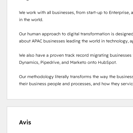
We work with all businesses, from start-up to Enterprise,
in the world. 

Our human approach to digital transformation is designed
about APAC businesses leading the world in technology, agi
We also have a proven track record migrating businesses 
Dynamics, Pipedrive, and Marketo onto HubSpot.

Our methodology literally transforms the way the busines
their business people and processes, and how they servic
0 %
0 %
0 %
2 %
98 %
effectué
effectué
effectué
effectué
effectué
Avis