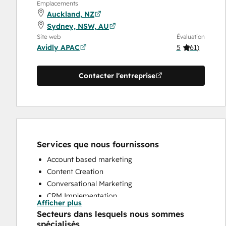
Emplacements
Auckland, NZ
Sydney, NSW, AU
Site web
Évaluation
Avidly APAC
5
(
61
)
Contacter l'entreprise
Services que nous fournissons
Account based marketing
Content Creation
Conversational Marketing
CRM Implementation
Afficher plus
CRM Migration
Secteurs dans lesquels nous sommes
Custom API Integrations
spécialisés