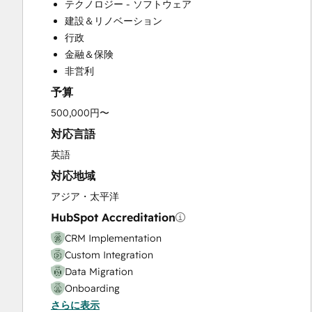
テクノロジー - ソフトウェア
Customer Marketing
建設＆リノベーション
Email Marketing
行政
Full Inbound Marketing Services
金融＆保険
Knowledge Base Development
非営利
Paid Advertising
予算
Programmable Automation
Sales and Marketing Alignment
500,000円〜
Sales Coaching and Training
対応言語
Sales Enablement
英語
Search Engine Optimization
対応地域
Social Media
Website Design
アジア・太平洋
Website Development
HubSpot Accreditation
Website Migration
CRM Implementation
Custom Integration
Data Migration
Onboarding
さらに表示
Service Implementation