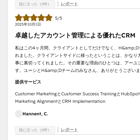
レポート
役に立った（0件）
5/5
2025年10月1日
卓越したアカウント管理による優れたCRM
私はこの4ヶ月間、クライアントとしてだけでなく、H&amp;D
れました。クライアントサイドに移ったということは、かなり
事に裏切ってくれました。その重要な理由のひとつは、アーユ
す。ユーシとH&amp;Dチームのみなさん、ありがとうござい
提供サービス
Customer MarketingとCustomer Success TrainingとHubSpot
Marketing AlignmentとCRM Implementation
Hannent, C.
レポート
役に立った（0件）