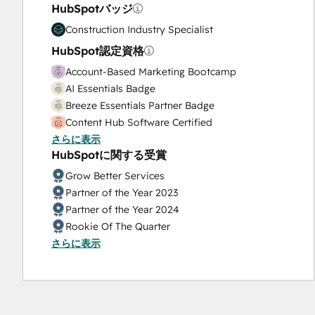
HubSpotバッジ
Solutions Architecture Design
Construction Industry Specialist
HubSpot認定資格
Account-Based Marketing Bootcamp
AI Essentials Badge
Breeze Essentials Partner Badge
Content Hub Software Certified
さらに表示
Content Marketing
HubSpotに関する受賞
CRM Data Migration Certification
Data Integrations Certification
Grow Better Services
Digital Advertising
Partner of the Year 2023
Digital Marketing
Partner of the Year 2024
Guided Client Onboarding
Rookie Of The Quarter
HubSpot Architecture I: Data Models and APIs
さらに表示
HubSpot Architecture II: Content and
Messaging Tools
HubSpot CMS for Developers II
HubSpot Content Hub Software