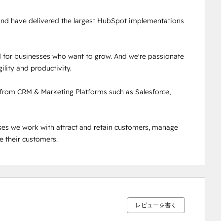
 and have delivered the largest HubSpot implementations 
 for businesses who want to grow. And we're passionate 
lity and productivity.

from CRM & Marketing Platforms such as Salesforce, 
ses we work with attract and retain customers, manage 
e their customers.
0%
0%
0%
2%
98%
完
完
完
完
完
了
了
了
了
了
レビューを書く