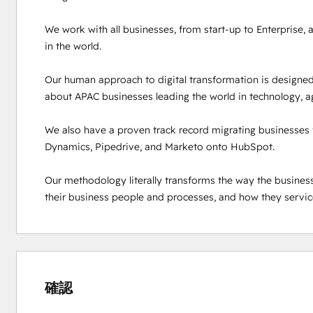
We work with all businesses, from start-up to Enterprise,
in the world. 

Our human approach to digital transformation is designed
about APAC businesses leading the world in technology, agi
We also have a proven track record migrating businesses 
Dynamics, Pipedrive, and Marketo onto HubSpot.

Our methodology literally transforms the way the busines
their business people and processes, and how they servic
0%
0%
0%
2%
98%
完
完
完
完
完
了
了
了
了
了
確認