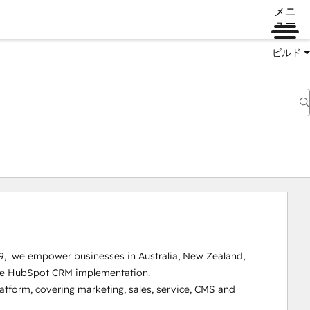
メニ
ュー
ビルド
9,  we empower businesses in Australia, New Zealand, 
prise HubSpot CRM implementation.

tform, covering marketing, sales, service, CMS and 