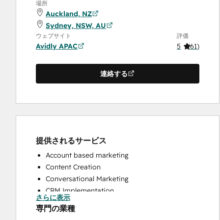
場所
Auckland, NZ
Sydney, NSW, AU
ウェブサイト
評価
Avidly APAC
5
(
61
)
連絡する
提供されるサービス
Account based marketing
Content Creation
Conversational Marketing
CRM Implementation
さらに表示
CRM Migration
専門の業種
Custom API Integrations