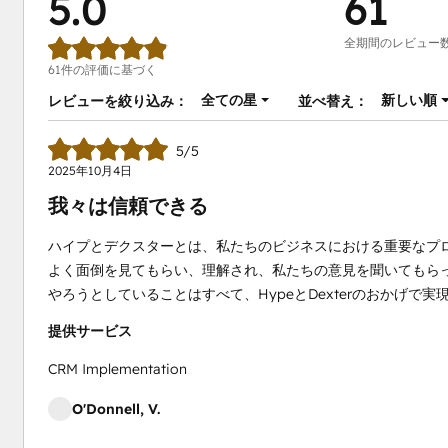
5.0
61
全期間のレビュー
61件の評価に基づく
全ての星
新しい順
レビューを絞り込み：
並べ替え：
5/5
2025年10月4日
我々は信頼できる
ハイプとデクスターとは、私たちのビジネスにおける重要なプ
よく面倒を見てもらい、理解され、私たちの意見を聞いてもらっ
やろうとしていることはすべて、HypeとDexterのおかげで
提供サービス
CRM Implementation
O'Donnell, V.