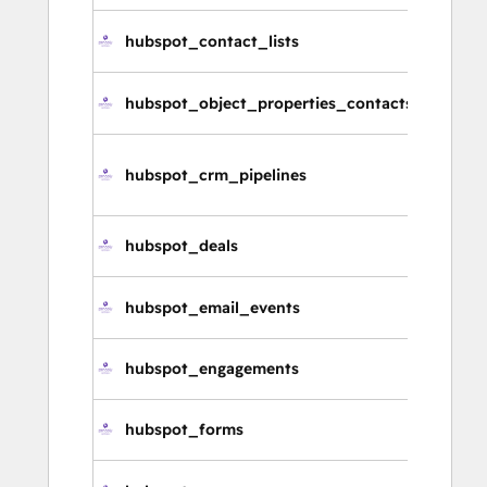
hubspot_contact_lists
연
hubspot_object_properties_contacts
연
hubspot_crm_pipelines
C
hubspot_deals
거
hubspot_email_events
이
hubspot_engagements
참
hubspot_forms
양