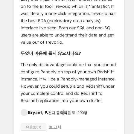
on to the BI tool Trevor.io which is *fantastic*. It
was literally a one-click integration. trevor.io has
the best EDA (exploratory data analysis)
interface I've seen. Both our SQL and non-SQL
users are able to understand their data and get
value out of Trevor.io.
무엇이 마음에 들지 않으시나요?
The only disadvantage could be that you cannot
configure Panoply on top of your own Redshift
instance. It will be a Panoply-managed instance.
However, you could setup a 2nd Redshift under
your complete control and do Redshift to
Redshift replication into your own cluster.
Bryant, P.
전자 공학
직원 51~200명
보고서
유용함(0)