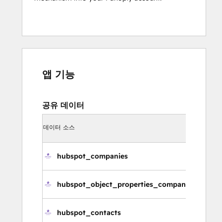
앱 기능
공유 데이터
동기
데이터 소스
화 방
HubS
향
hubspot_companies
회
hubspot_object_properties_companies
회
hubspot_contacts
연