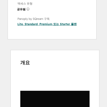
액세스 유형
공유됨
Panoply by SQream 구독
Lite
,
Standard
,
Premium
또는
Starter
플랜
개요
다
른
항
목
을
보
려