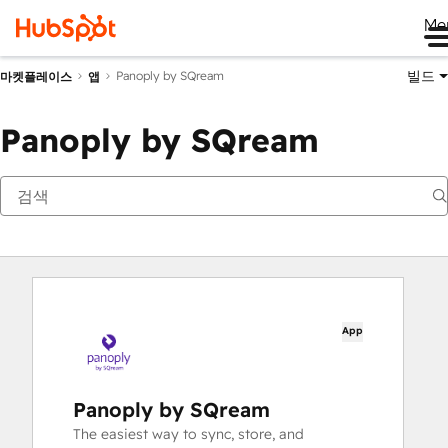
Me
빌드
Panoply by SQream
마켓플레이스
앱
Panoply by SQream
App
Panoply by SQream
The easiest way to sync, store, and