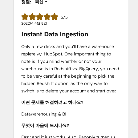
최신
정렬:
5/5
2022년 4월 8일
Instant Data Ingestion
Only a few clicks and you'll have a warehouse
replete w/ HubSpot. One important thing to
note is if you mind whether or not your
warehouse is in Redshift vs. BigQuery, you need
to be very careful at the beginning to pick the
hidden Redshift option, as the only way to
switch is to delete your account and start over.
어떤 문제를 해결하려고 하나요?
Datawarehousing & BI
무엇이 마음에 드시나요?
Easy and it just works. Also, Panoply turned us