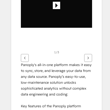
면
화
살
표
키
를
사
용
하
1/3
십
시
Panoply's all-in-one platform makes it easy 
오.
to sync, store, and leverage your data from 
any data source. Panoply’s easy-to-use, 
low-maintenance solution unlocks 
sophisticated analytics without complex 
data engineering and coding:
Key features of the Panoply platform 