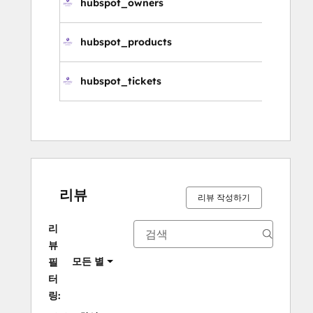
hubspot_owners
소
hubspot_products
제
hubspot_tickets
티
리뷰
리뷰 작성하기
리
뷰
모든 별
필
터
링: