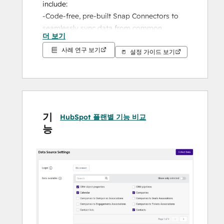
include:
-Code-free, pre-built Snap Connectors to 
seamlessly sync data from common 
더 보기
sources
사례 연구 보기
-Flex Connector to connect almost any 
설정 가이드 보기
other API service into your data warehouse
-Automated data warehouse configuration
-A powerful workbench for SQL-based data 
exploration and visualization
-In-platform dashboards for faster, 
기
HubSpot 플랜별 기능 비교
actionable data insights
능
-Connections to all major BI and analytical 
tools
-Industry-leading onboarding and support
You can leverage the power of Panoply’s 
HubSpot integration to ingest data from 
your HubSpot instance into your Panoply 
account for your most sophisticated 