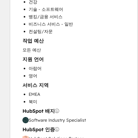
건강
Customer Marketing
기술 - 소프트웨어
Email Marketing
뱅킹/금융 서비스
Full Inbound Marketing Services
비즈니스 서비스 - 일반
HubSpot Onboarding
컨설팅/자문
Knowledge Base Development
작업 예산
Paid Advertising
Programmable Automation
모든 예산
Sales and Marketing Alignment
지원 언어
Sales Coaching and Training
아랍어
Sales Enablement
영어
Search Engine Optimization
서비스 지역
Social Media
Video Production
EMEA
Website Design
북미
Website Development
HubSpot 배지
Website Migration
Software Industry Specialist
HubSpot 인증