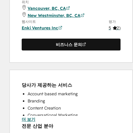
위치
Vancouver, BC, CA
New Westminster, BC, CA
웹사이트
평가
Enki Ventures Inc
5
(
2
)
비즈니스 문의
당사가 제공하는 서비스
Account based marketing
Branding
Content Creation
Conversational Marketing
더 보기
CRM Implementation
전문 산업 분야
CRM Migration