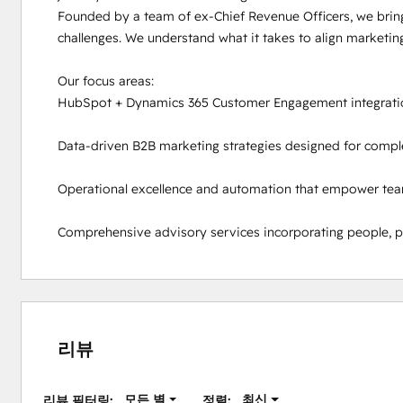
Founded by a team of ex-Chief Revenue Officers, we brin
challenges. We understand what it takes to align marketing
Our focus areas: 

HubSpot + Dynamics 365 Customer Engagement integrations
Data-driven B2B marketing strategies designed for complex
Operational excellence and automation that empower teams 
Comprehensive advisory services incorporating people, pr
리뷰
모든 별
최신
리뷰 필터링:
정렬: