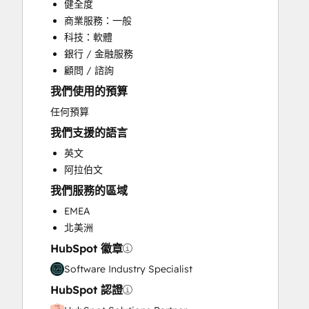
健全度
Customer Marketing
商業服務：一般
Email Marketing
科技：軟體
Full Inbound Marketing Services
銀行 / 金融服務
HubSpot Onboarding
顧問 / 諮詢
Knowledge Base Development
我們使用的預算
Paid Advertising
Programmable Automation
任何預算
Sales and Marketing Alignment
我們支援的語言
Sales Coaching and Training
英文
Sales Enablement
阿拉伯文
Search Engine Optimization
我們服務的區域
Social Media
Video Production
EMEA
Website Design
北美洲
Website Development
HubSpot 徽章
Website Migration
Software Industry Specialist
HubSpot 認證