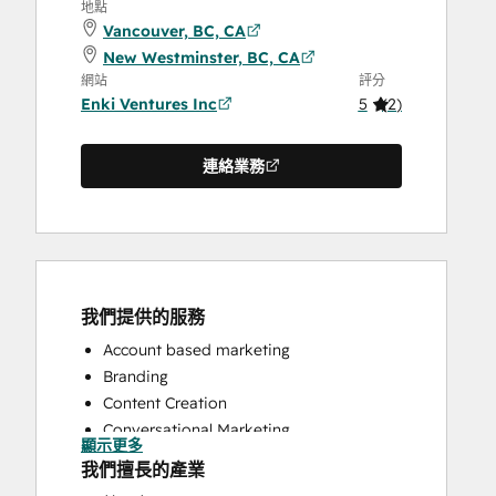
地點
Vancouver, BC, CA
New Westminster, BC, CA
網站
評分
Enki Ventures Inc
5
(
2
)
連絡業務
我們提供的服務
Account based marketing
Branding
Content Creation
Conversational Marketing
顯示更多
CRM Implementation
我們擅長的產業
CRM Migration