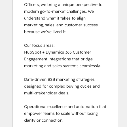
Officers, we bring a unique perspective to 
modern go-to-market challenges. We 
understand what it takes to align 
marketing, sales, and customer success 
because we’ve lived it.

Our focus areas: 

HubSpot + Dynamics 365 Customer 
Engagement integrations that bridge 
marketing and sales systems seamlessly. 

Data-driven B2B marketing strategies 
designed for complex buying cycles and 
multi-stakeholder deals. 

Operational excellence and automation that 
empower teams to scale without losing 
clarity or connection.
