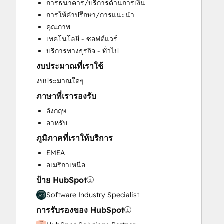
การธนาคาร/บริการด้านการเงิน
Customer Marketing
การให้คำปรึกษา/การแนะนำ
Email Marketing
คุณภาพ
Full Inbound Marketing Services
เทคโนโลยี - ซอฟต์แวร์
HubSpot Onboarding
บริการทางธุรกิจ - ทั่วไป
Knowledge Base Development
งบประมาณที่เราใช้
Paid Advertising
Programmable Automation
งบประมาณใดๆ
Sales and Marketing Alignment
ภาษาที่เรารองรับ
Sales Coaching and Training
อังกฤษ
Sales Enablement
อาหรับ
Search Engine Optimization
ภูมิภาคที่เราให้บริการ
Social Media
Video Production
EMEA
Website Design
อเมริกาเหนือ
Website Development
ป้าย HubSpot
Website Migration
Software Industry Specialist
การรับรองของ HubSpot