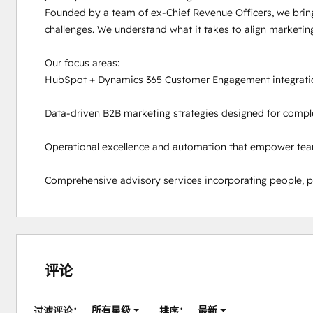
Founded by a team of ex-Chief Revenue Officers, we brin
challenges. We understand what it takes to align marketing
Our focus areas: 

HubSpot + Dynamics 365 Customer Engagement integrations
Data-driven B2B marketing strategies designed for complex
Operational excellence and automation that empower teams 
Comprehensive advisory services incorporating people, pr
评论
所有星级
最新
过滤评论：
排序：