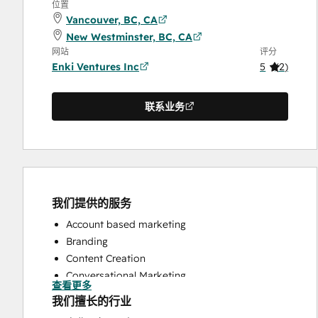
位置
Vancouver, BC, CA
New Westminster, BC, CA
网站
评分
Enki Ventures Inc
5
(
2
)
联系业务
我们提供的服务
Account based marketing
Branding
Content Creation
Conversational Marketing
查看更多
CRM Implementation
我们擅长的行业
CRM Migration