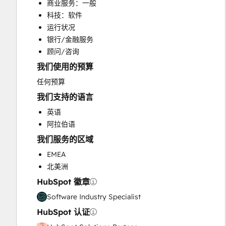
商业服务：一般
Customer Marketing
科技：软件
Email Marketing
运行状况
Full Inbound Marketing Services
银行/金融服务
HubSpot Onboarding
顾问/咨询
Knowledge Base Development
我们使用的预算
Paid Advertising
Programmable Automation
任何预算
Sales and Marketing Alignment
我们支持的语言
Sales Coaching and Training
英语
Sales Enablement
阿拉伯语
Search Engine Optimization
我们服务的区域
Social Media
Video Production
EMEA
Website Design
北美洲
Website Development
HubSpot 徽章
Website Migration
Software Industry Specialist
HubSpot 认证