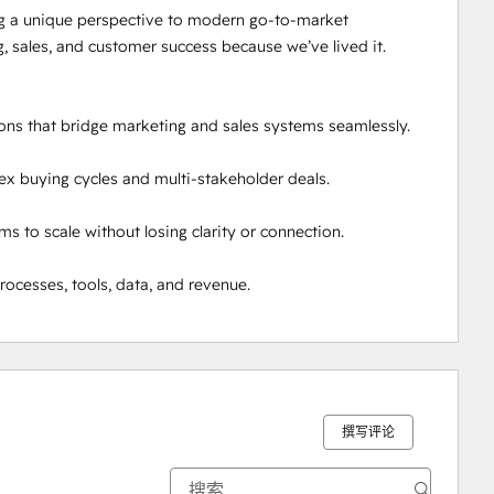
g a unique perspective to modern go-to-market 
, sales, and customer success because we’ve lived it.

 that bridge marketing and sales systems seamlessly. 

 buying cycles and multi-stakeholder deals. 

to scale without losing clarity or connection.

ocesses, tools, data, and revenue.
撰写评论