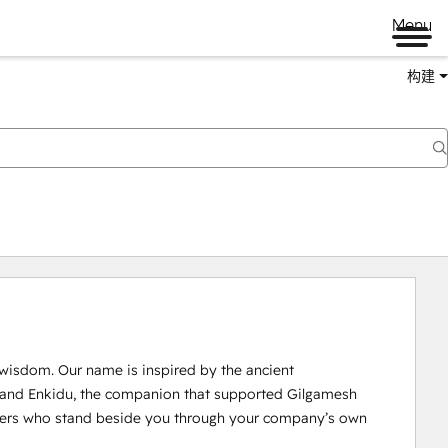
Menu
构建
isdom. Our name is inspired by the ancient 
 and Enkidu, the companion that supported Gilgamesh 
tners who stand beside you through your company’s own 