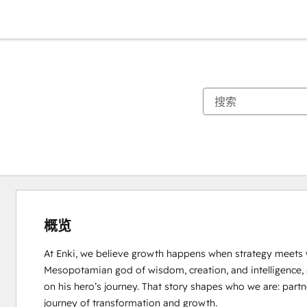
概览
At Enki, we believe growth happens when strategy meets w
Mesopotamian god of wisdom, creation, and intelligence,
on his hero’s journey. That story shapes who we are: par
journey of transformation and growth.
