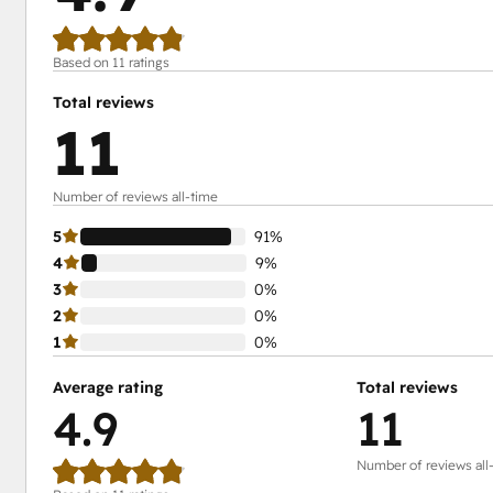
Based on 11 ratings
Total reviews
11
Number of reviews all-time
5
91%
4
9%
3
0%
2
0%
1
0%
Average rating
Total reviews
4.9
11
Number of reviews all