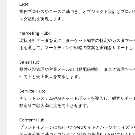
CRM:

業務プロセスやニーズに基づき、オブジェクト設計とプロパ
ング活動を実現します。

Marketing Hub:

現状分析データを元に、ターゲット顧客の特定やカスタマー
用を通じて、マーケティング戦略の立案と実施をサポートし、
Sales Hub:

案件状況管理や営業メールの自動配信機能、タスク管理ツー
性向上と売上拡大を支援します。

Service Hub:

チケットシステムやAIチャットボットを導入し、顧客サポー
動応答で顧客満足度を向上させます。

Content Hub:

ブランドイメージに合わせたWebサイトとパーソナライズ
データ分析に基づくコンテンツ戦略の最適化とSEO強化も行い