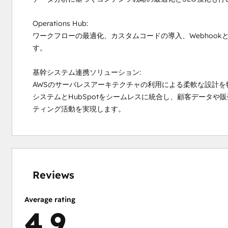
Operations Hub:

ワークフローの最適化、カスタムコードの導入、Webhook
す。

基幹システム連携ソリューション:

AWSのサーバレスアーキテクチャの利用による柔軟な設計
システムとHubSpotをシームレスに統合し、顧客データや販
ティング活動を実現します。
0%
0%
0%
9%
91%
complete
complete
complete
complete
complete
Reviews
Average rating
4.9