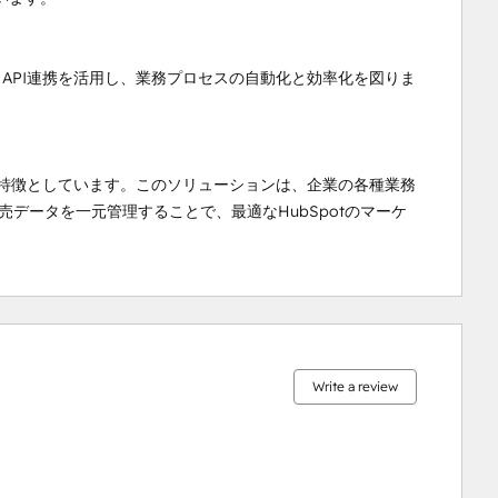
とAPI連携を活用し、業務プロセスの自動化と効率化を図りま
を特徴としています。このソリューションは、企業の各種業務
売データを一元管理することで、最適なHubSpotのマーケ
0%
0%
0%
9%
91%
complete
complete
complete
complete
complete
Write a review