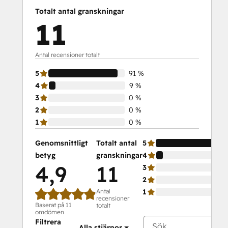
Totalt antal granskningar
11
Antal recensioner totalt
5
91 %
4
9 %
3
0 %
2
0 %
1
0 %
Genomsnittligt
Totalt antal
5
betyg
granskningar
4
4,9
11
3
2
Antal
1
recensioner
Baserat på 11
totalt
omdömen
Filtrera
Alla stjärnor