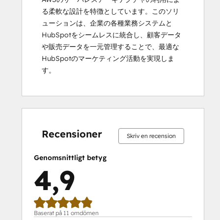
る柔軟な設計を特徴としています。このソリ
ューションは、企業の各種業務システムと
HubSpotをシームレスに統合し、顧客データ
や販売データを一元管理することで、最適な
HubSpotのマーケティング活動を実現しま
す。
0 %
0 %
0 %
9 %
91 %
0 %
0 %
0 %
9 %
91 %
slutfört
slutfört
slutfört
slutfört
slutfört
slutfört
slutfört
slutfört
slutfört
slutfört
Recensioner
Skriv en recension
Genomsnittligt betyg
4,9
Baserat på 11 omdömen