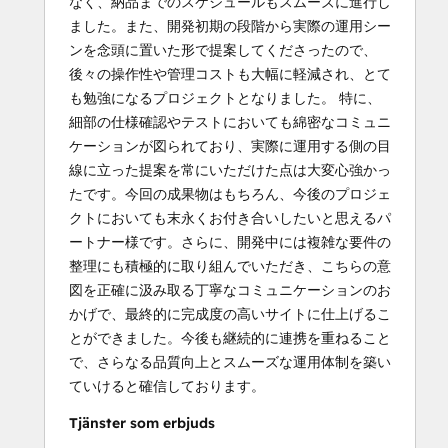
なく、納品までのスケジュールもスムーズに進行し
ました。また、開発初期の段階から実際の運用シー
ンを念頭に置いた形で提案してくださったので、
後々の操作性や管理コストも大幅に軽減され、とて
も勉強になるプロジェクトとなりました。 特に、
細部の仕様確認やテストにおいても綿密なコミュニ
ケーションが図られており、実際に運用する側の目
線に立った提案を常にいただけた点は大変心強かっ
たです。今回の成果物はもちろん、今後のプロジェ
クトにおいても末永くお付き合いしたいと思えるパ
ートナー様です。さらに、開発中には複雑な要件の
整理にも積極的に取り組んでいただき、こちらの意
図を正確に汲み取る丁寧なコミュニケーションのお
かげで、最終的に完成度の高いサイトに仕上げるこ
とができました。今後も継続的に連携を重ねること
で、さらなる品質向上とスムーズな運用体制を築い
ていけると確信しております。
Tjänster som erbjuds