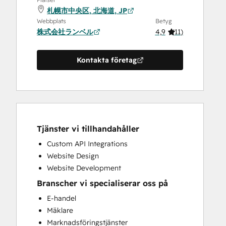
札幌市中央区, 北海道, JP
Webbplats
Betyg
株式会社ランベル
4,9
(
11
)
Kontakta företag
Tjänster vi tillhandahåller
Custom API Integrations
Website Design
Website Development
Branscher vi specialiserar oss på
E-handel
Mäklare
Marknadsföringstjänster