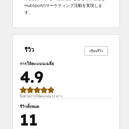
HubSpotのマーケティング活動を実現しま
す。
เสร็จ
เสร็จ
เสร็จ
เสร็จ
เสร็จ
เสร็จ
เสร็จ
เสร็จ
เสร็จ
เสร็จ
สมบูรณ์
สมบูรณ์
สมบูรณ์
สมบูรณ์
สมบูรณ์
สมบูรณ์
สมบูรณ์
สมบูรณ์
สมบูรณ์
สมบูรณ์
0%
0%
0%
9%
91%
0%
0%
0%
9%
91%
รีวิว
เขียนรีวิว
การให้คะแนนเฉลี่ย
4.9
อิงตามการให้คะแนน 11 ดาว
รีวิวทั้งหมด
11