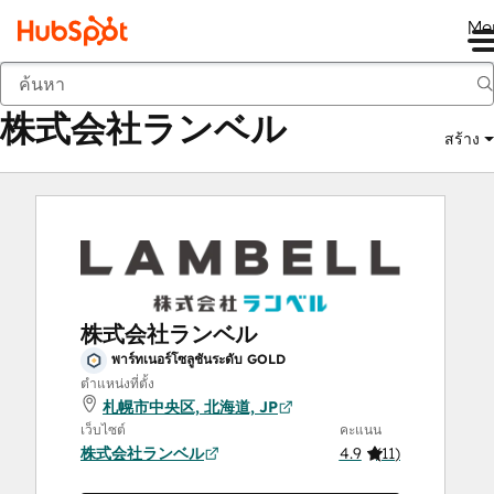
Me
株式会社ランベル
ตลาด
พาร์ทเนอร์โซลูชัน:
株式会社ランベル
สร้าง
株式会社ランベル
พาร์ทเนอร์โซลูชันระดับ GOLD
ตำแหน่งที่ตั้ง
札幌市中央区, 北海道, JP
เว็บไซต์
คะแนน
株式会社ランベル
4.9
(
11
)