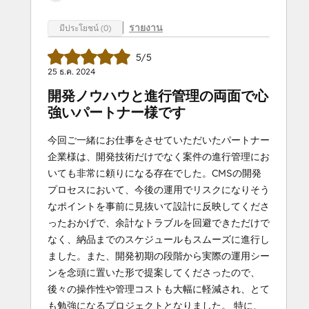
รายงาน
มีประโยชน์ (0)
5/5
25 ธ.ค. 2024
開発ノウハウと進行管理の両面で心
強いパートナー様です
今回ご一緒にお仕事をさせていただいたパートナー
企業様は、開発技術だけでなく案件の進行管理にお
いても非常に頼りになる存在でした。CMSの開発
プロセスにおいて、今後の運用でリスクになりそう
なポイントを事前に見抜いて設計に反映してくださ
ったおかげで、余計なトラブルを回避できただけで
なく、納品までのスケジュールもスムーズに進行し
ました。また、開発初期の段階から実際の運用シー
ンを念頭に置いた形で提案してくださったので、
後々の操作性や管理コストも大幅に軽減され、とて
も勉強になるプロジェクトとなりました。 特に、