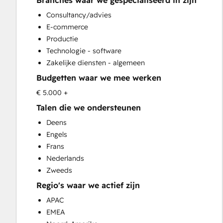
Branches waar we gespecialiseerd in zijn
CRM Implementation
Consultancy/advies
CRM Migration
E-commerce
Custom API Integrations
Productie
Customer Marketing
Technologie - software
Customer Success Training
Zakelijke diensten - algemeen
Customer Support Training
Budgetten waar we mee werken
Customer Survey and Analysis
Email Marketing
€ 5.000 +
Full Inbound Marketing Services
Talen die we ondersteunen
Help Desk Implementation
Deens
HubSpot Onboarding
Engels
Knowledge Base Development
Frans
Paid Advertising
Nederlands
Programmable Automation
Zweeds
Sales and Marketing Alignment
Regio's waar we actief zijn
Sales Coaching and Training
Sales Enablement
APAC
Search Engine Optimization
EMEA
Social Media