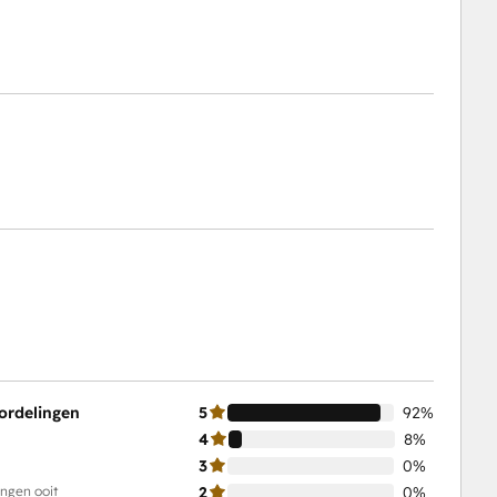
ordelingen
5
92%
4
8%
3
0%
ingen ooit
2
0%