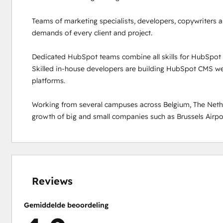
Teams of marketing specialists, developers, copywriters a
demands of every client and project. 

Dedicated HubSpot teams combine all skills for HubSpot p
Skilled in-house developers are building HubSpot CMS web
platforms.  

Working from several campuses across Belgium, The Nethe
growth of big and small companies such as Brussels Airport
0%
0%
0%
8%
92%
voltooid
voltooid
voltooid
voltooid
voltooid
Reviews
Gemiddelde beoordeling