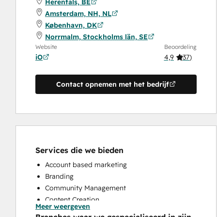
Herentals, BE
Amsterdam, NH, NL
København, DK
Norrmalm, Stockholms län, SE
Website
Beoordeling
iO
4,9
(
37
)
Contact opnemen met het bedrijf
Services die we bieden
Account based marketing
Branding
Community Management
Content Creation
Meer weergeven
Conversational Marketing