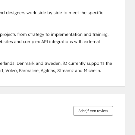
nd designers work side by side to meet the specific 
rojects from strategy to implementation and training. 
sites and complex API integrations with external 
rlands, Denmark and Sweden, iO currently supports the 
, Volvo, Farmaline, Agilitas, Streamz and Michelin.
0%
0%
0%
8%
92%
voltooid
voltooid
voltooid
voltooid
voltooid
Schrijf een review