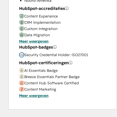
Noord-Amerika
Video Production
HubSpot-accreditaties
Website Design
Content Experience
Website Development
CRM Implementation
Website Migration
Custom Integration
Data Migration
Meer weergeven
Onboarding
HubSpot-badges
Service Implementation
Solutions Architecture Design
Security Credential Holder: ISO27001
HubSpot-certificeringen
AI Essentials Badge
Breeze Essentials Partner Badge
Content Hub Software Certified
Content Marketing
Meer weergeven
CRM Data Migration Certification
Data Integrations Certification
Digital Advertising
Digital Marketing