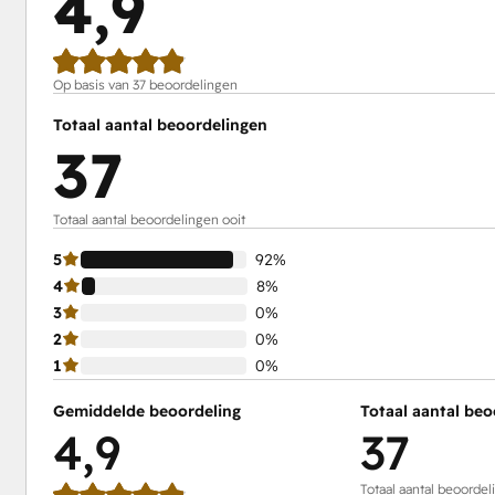
4,9
Op basis van 37 beoordelingen
Totaal aantal beoordelingen
37
Totaal aantal beoordelingen ooit
5
92%
4
8%
3
0%
2
0%
1
0%
Gemiddelde beoordeling
Totaal aantal beo
4,9
37
Totaal aantal beoordel