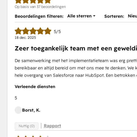
Op basis van 37 beoordelingen
Alle sterren
Nie
Beoordelingen filteren:
Sorteren:
5/5
18 dec. 2025
Zeer toegankelijk team met een gewel
De samenwerking met het implementatieteam was erg pretti
bereikbaar en altijd bereid om met ons mee te denken. We ko
hele overgang van Salesforce naar HubSpot. Een betrokken 
Verleende diensten
5
Borst, K.
Rapport
Nuttig (0)