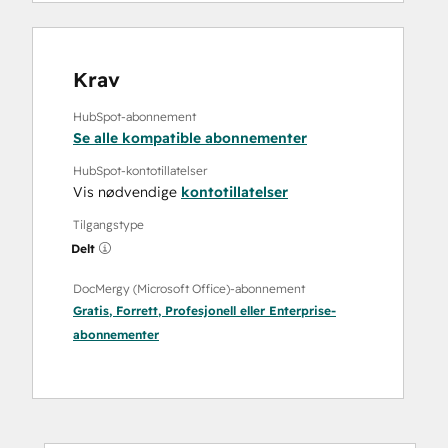
Krav
HubSpot-abonnement
Se alle kompatible abonnementer
HubSpot-kontotillatelser
Vis nødvendige
kontotillatelser
Tilgangstype
Delt
DocMergy (Microsoft Office)-abonnement
Gratis
,
Forrett
,
Profesjonell
eller
Enterprise
-
abonnementer