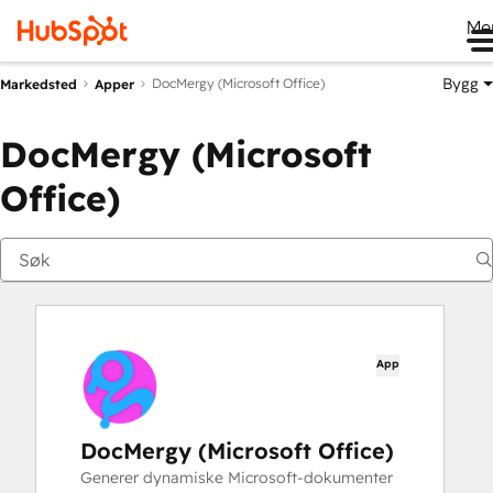
Me
Bygg
DocMergy (Microsoft Office)
Markedsted
Apper
DocMergy (Microsoft
Office)
App
DocMergy (Microsoft Office)
Generer dynamiske Microsoft-dokumenter