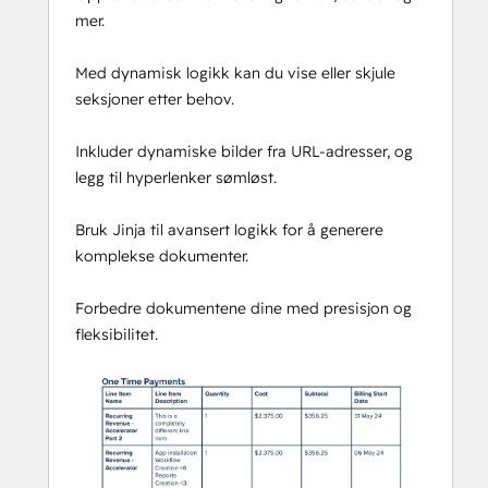
mer.
Når du registrerer deg for Integration Glue, 
får du tilgang til en hel rekke HubSpot 
Med dynamisk logikk kan du vise eller skjule
Workflow- og 
seksjoner etter behov.
dataproduktivitetshandlinger, for 
eksempel handlinger for å sende 
Inkluder dynamiske bilder fra URL-adresser, og
transaksjons-e-poster med vedlegg ved 
legg til hyperlenker sømløst.
hjelp av Mailgun, sende dokumenter for 
eSign med Docusign, klone poster 
Bruk Jinja til avansert logikk for å generere
(inkludert tilknyttede poster), hente 
komplekse dokumenter.
bruker-/eierinformasjon og legge til i en 
eiendom eller beregne en dato.
Forbedre dokumentene dine med presisjon og
fleksibilitet.
Kom i gang med vår gratis plan - ingen 
kredittkort kreves, kan avbrytes når 
som helst
Integration Glue-priser er basert på 
utnyttelse, slik at du kan bruke alle appene 