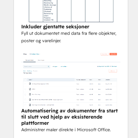
våre sammen under en enkelt lisens, og du 
vil bare bli belastet for de totale kredittene 
du bruker per måned.
Inkluder gjentatte seksjoner
Integration Glue lagrer ingen data eller filer 
Fyll ut dokumentet med data fra flere objekter,
når du bruker denne appen; den leser og 
poster og varelinjer.
sender bare ut data til din egen HubSpot-
portal.
Automatisering av dokumenter fra start
til slutt ved hjelp av eksisterende
plattformer
Administrer maler direkte i Microsoft Office.