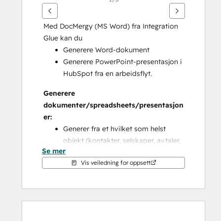
Med DocMergy (MS Word) fra Integration 
Glue kan du
Generere Word-dokument
Generere PowerPoint-presentasjon i 
HubSpot fra en arbeidsflyt.
Generere 
dokumenter/spreadsheets/presentasjon
er:
Generer fra et hvilket som helst 
objekt (kontakter, selskaper, avtaler, 
Se mer
billetter, egendefinerte objekter)
Vis veiledning for oppsett
Tilpass ved hjelp av alle egenskaper 
fra kildeoppføringen
Tilpass ved hjelp av egenskaper fra 
en hvilken som helst tilknyttet post
Inkluder gjentatte seksjoner for å 