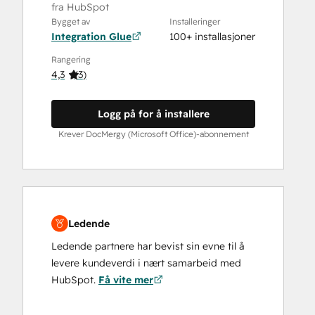
fra HubSpot
Bygget av
Installeringer
Integration Glue
100+ installasjoner
Rangering
4,3
(
3
)
Logg på for å installere
Krever DocMergy (Microsoft Office)-abonnement
Ledende
Ledende partnere har bevist sin evne til å
levere kundeverdi i nært samarbeid med
HubSpot.
Få vite mer