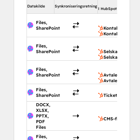
I Hub
Datakilde
Synkroniseringsretning
I HubSpot
Ko
Files,
Ko
SharePoint
Kontaktegenska
Kontakter
Se
Files,
Se
SharePoint
Selskapsegensk
Selskaper
Av
Files,
Av
SharePoint
Avtaleegenskape
Avtaler
Files,
Ti
SharePoint
Tickets
DOCX,
XLSX,
CM
PPTX,
CMS-filer
PDF
Files
Ege
Files,
obj