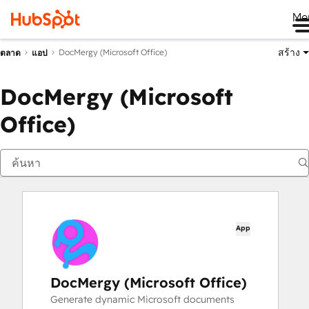
Me
สร้าง
DocMergy (Microsoft Office)
ตลาด
แอป
DocMergy (Microsoft
Office)
App
DocMergy (Microsoft Office)
Generate dynamic Microsoft documents