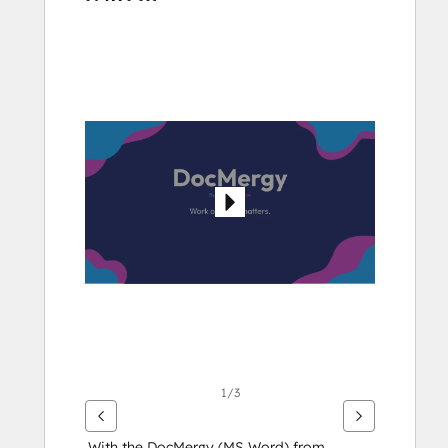
ใช้
ปุ่ม
ลูก
ศร
เพื่อ
ดู
ราย
กา
รอื่นๆ
1/3
With the DocMergy (MS Word) from 