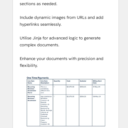
sections as needed.
with Docusign, Clone records (including 
associated records), get User/Owner 
Include dynamic images from URLs and add
information and add to a Property or 
hyperlinks seamlessly.
calculate a date.
Utilise Jinja for advanced logic to generate
Get started on our free plan - No credit 
complex documents.
card required, can cancel at anytime
Enhance your documents with precision and
Integration Glue pricing is based on 
flexibility.
utilization, so you can use all of our apps 
together under a single license and you will 
only be charged for the total credits you 
use per month.
Integration Glue does not retain any data 
or files when using this app; it simply 
reads and outputs data to your own 
HubSpot portal.