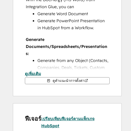
Integration Glue, you can
Generate Word Document
Generate PowerPoint Presentation 
in HubSpot from a Workflow.
Generate 
Documents/Spreadsheets/Presentation
s:
Generate from any Object (Contacts, 
Companies, Deals, Tickets, Custom 
ดูเพิ่มเติม
Objects)
ดูคำแนะนำการตั้งค่า
Personalise using any properties 
from your source record
Personalise using any properties 
from any associated record
Include repeating sections to display 
properties from multiple associated 
ฟีเจอร์
เปรียบเทียบฟีเจอร์ตามแพ็กเกจ
records
HubSpot