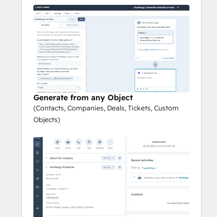
Advanced Formatting & Logic
Advanced formatting for numbers, 
dates, etc
Advanced logic to show and hide 
sections
Include dynamic images from URLs
Include dynamic hyperlinks
Leverages Jinja for advanced logic 
Generate from any Object
and complex document generation
(Contacts, Companies, Deals, Tickets, Custom
End to end document automation using 
Objects)
your existing platforms
Manage your templates directly 
within Microsoft Office, no special 
application or installs required
Any errors or issues are logged 
against the HubSpot Workflow
Fully managed within HubSpot 
Workflows - once installed you do 