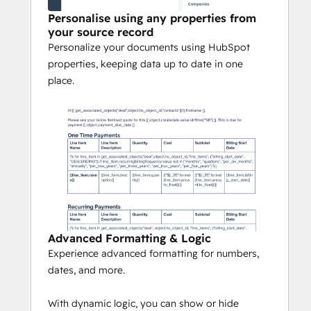
not need to login to any other 
Personalise using any properties from
system to manage your actions.
your source record
Use with our eSign actions to 
Personalize your documents using HubSpot
automate the signing of generated 
properties, keeping data up to date in one
documents with leading eSign 
place.
providers
Use with our Transactional Email 
actions to attach and send 
generated files
Use with our SharePoint actions to 
dynamically create folders and store 
generated files
When you register for Integration Glue, 
Advanced Formatting & Logic
you will get access to a whole bunch of 
Experience advanced formatting for numbers,
HubSpot Workflow and Data productivity 
dates, and more.
actions, such as Actions to send 
transactional emails with attachments 
With dynamic logic, you can show or hide
using Mailgun, send documents for eSign 