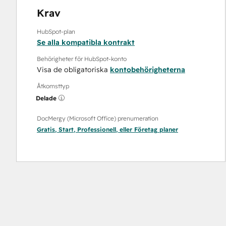
Krav
HubSpot-plan
Se alla kompatibla kontrakt
Behörigheter för HubSpot-konto
Visa de obligatoriska
kontobehörigheterna
Åtkomsttyp
Delade
DocMergy (Microsoft Office) prenumeration
Gratis
,
Start
,
Professionell
, eller
Företag
planer