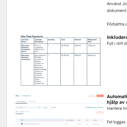
Använd Jin
dokument
Förbättra 
Inkluder
Fyll i dit
Automati
hjälp av 
Hantera mal
Fel loggas