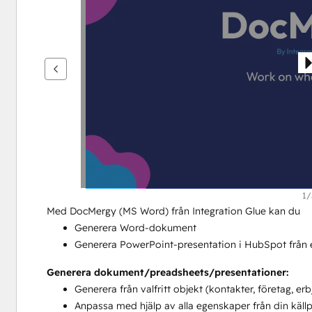
se
andra
alternativ
1/
Med DocMergy (MS Word) från Integration Glue kan du
Generera Word-dokument
Generera PowerPoint-presentation i HubSpot från e
Generera dokument/preadsheets/presentationer:
Generera från valfritt objekt (kontakter, företag, er
Anpassa med hjälp av alla egenskaper från din käll