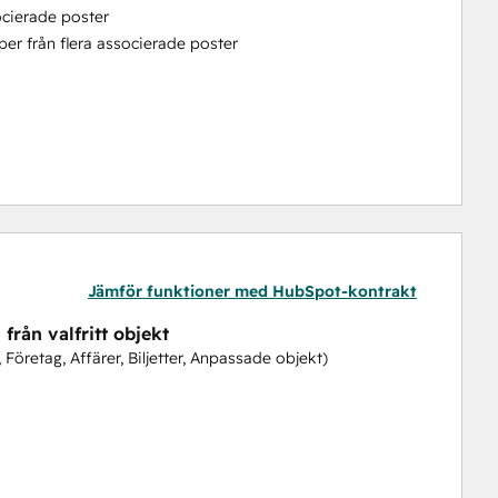
ocierade poster
er från flera associerade poster
okumentgenerering
jälp av dina befintliga plattformar
Jämför funktioner med HubSpot-kontrakt
ärskilda program eller installationer krävs
orkflow
från valfritt objekt
ar installerat behöver du inte logga in på något annat 
 Företag, Affärer, Biljetter, Anpassade objekt)
sera undertecknandet av genererade dokument med 
tt bifoga och skicka genererade filer
iskt skapa mappar och lagra genererade filer