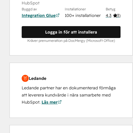
HubSpot
Byggd av
Installationer
Betyg
Integration Glue
100+ installationer
4,3
(
3
)
Logga in för att installera
Kräver prenumeration på DocMergy (Microsoft Office)
Ledande
Ledande partner har en dokumenterad förmåga
att leverera kundvärde i nära samarbete med
HubSpot.
Läs mer