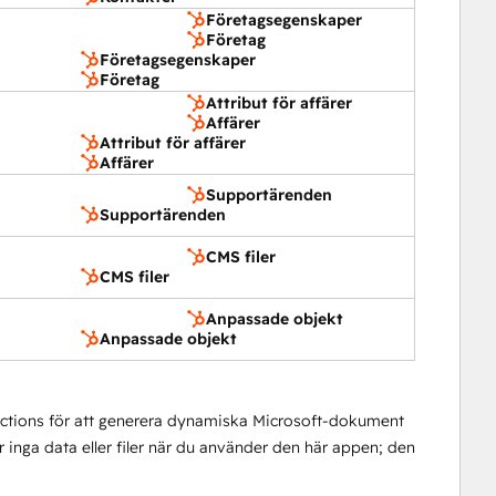
Företagsegenskaper
Företag
Företagsegenskaper
Företag
Attribut för affärer
Affärer
Attribut för affärer
Affärer
Supportärenden
Supportärenden
CMS filer
CMS filer
Anpassade objekt
Anpassade objekt
ctions för att generera dynamiska Microsoft-dokument
inga data eller filer när du använder den här appen; den