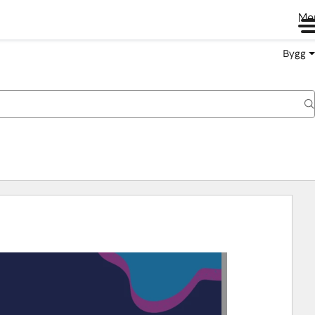
Me
Bygg