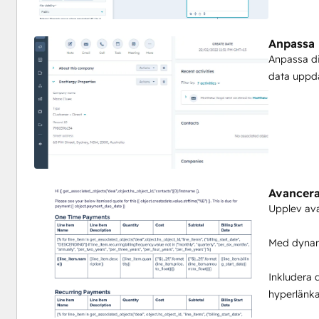
När du registrerar dig för Integration Glue får du tillgång
produktivitetsåtgärder, till exempel Åtgärder för att sk
Anpassa 
skicka dokument för eSign med Docusign, Klona poster (in
Anpassa d
användare / ägare och lägga till i en egendom eller beräk
data uppda
Kom igång med vår kostnadsfria plan - Inget kreditkor
Integration Glue-prissättning baseras på användning, så 
enda licens och du kommer bara att debiteras för de tot
Integration Glue behåller inga data eller filer när du anvä
Avancera
data till din egen HubSpot-portal.
Upplev ava
Med dynami
Inkludera 
hyperlänka