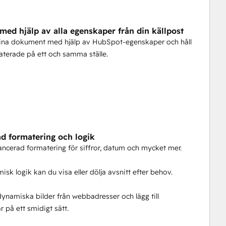
 till en hel massa HubSpot Workflow och Data 
icka transaktionsmeddelanden med bilagor med Mailgun, 
med hjälp av alla egenskaper från din källpost
klusive tillhörande poster), få information om 
ina dokument med hjälp av HubSpot-egenskaper och håll
na ett datum.
terade på ett och samma ställe.
t krävs, kan avbrytas när som helst
du kan använda alla våra appar tillsammans under en 
ala krediter du använder per månad.
nder den här appen; den läser helt enkelt och matar ut 
d formatering och logik
ncerad formatering för siffror, datum och mycket mer.
sk logik kan du visa eller dölja avsnitt efter behov.
dynamiska bilder från webbadresser och lägg till
r på ett smidigt sätt.