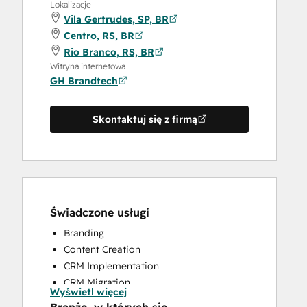
Lokalizacje
Vila Gertrudes, SP, BR
Centro, RS, BR
Rio Branco, RS, BR
Witryna internetowa
GH Brandtech
Skontaktuj się z firmą
Świadczone usługi
Branding
Content Creation
CRM Implementation
CRM Migration
Wyświetl więcej
Full Inbound Marketing Services