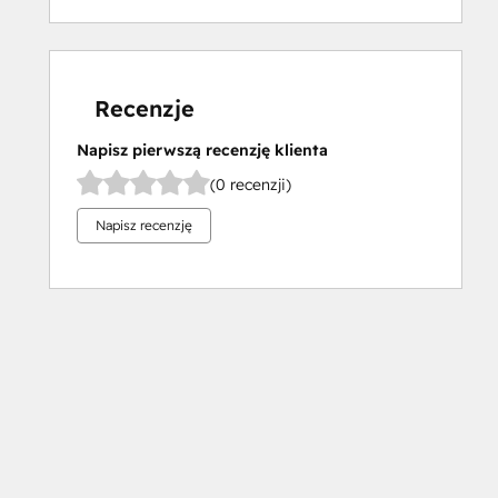
Certification
HubSpot
Solutions
Partner
Recenzje
Inbound
Napisz pierwszą recenzję klienta
Inbound Marketing
Objectives-
(0 recenzji)
Based
Napisz recenzję
Onboarding
Platform Consulting
Revenue Operations
Salesforce
Integration
Certification