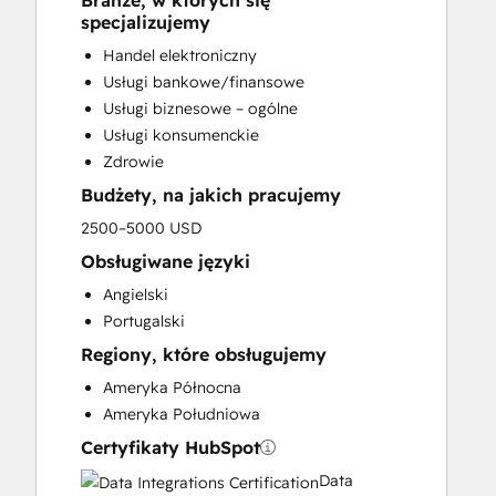
Branże, w których się
HubSpot Onboarding
specjalizujemy
Sales and Marketing Alignment
Handel elektroniczny
Sales Enablement
Usługi bankowe/finansowe
Search Engine Optimization
Usługi biznesowe – ogólne
Website Design
Usługi konsumenckie
Zdrowie
Budżety, na jakich pracujemy
2500–5000 USD
Obsługiwane języki
Angielski
Portugalski
Regiony, które obsługujemy
Ameryka Północna
Ameryka Południowa
Certyfikaty HubSpot
Data