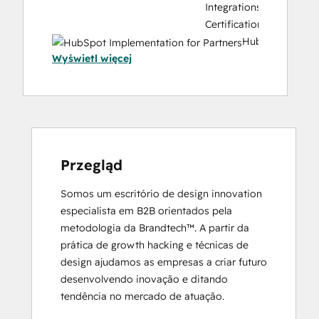
Integrations
Certification
HubSpot
Wyświetl więcej
Implementation
for
Partners
HubSpot
Marketing
Hub
Software
Przegląd
Certification
Somos um escritório de design innovation 
HubSpot
especialista em B2B orientados pela 
Marketing
metodologia da Brandtech™. A partir da 
Software
prática de growth hacking e técnicas de 
HubSpot Reporting
design ajudamos as empresas a criar futuro 
HubSpot
desenvolvendo inovação e ditando 
Sales
tendência no mercado de atuação.
Hub
Software