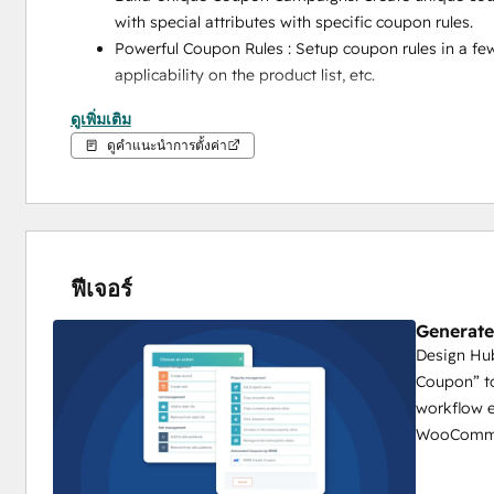
with special attributes with specific coupon rules.
Powerful Coupon Rules : Setup coupon rules in a few
applicability on the product list, etc. 
How Does Automated Coupons App by MakeWebBette
ดูเพิ่มเติม
ดูคำแนะนำการตั้งค่า
Install the Automated Coupons app directly from t
Add your HubSpot portal and WooCommerce store
Setup your Coupon Rules from the MWB App portal
Coupon Name
ฟีเจอร์
Prefix/Suffix/Random Character
Generate
Discount Type
Design Hub
Setup workflow with a trigger in your HubSpot port
Coupon” to
Add action “Create Coupon” and select the coupon r
workflow e
Save your changes and done. 
WooComme