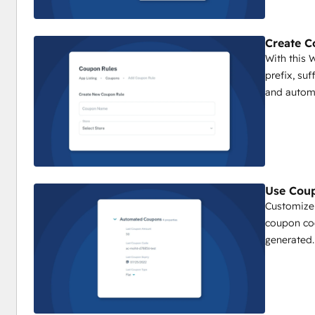
Create C
With this
prefix, su
and automa
Use Coup
Customize
coupon co
generated.