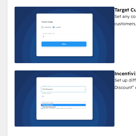
Target C
Set any c
customers,
Incentiv
Set up diff
Discount” 