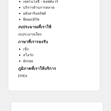
เทคโนโลยี - ซอฟต์แวร์
Sales and Marketing Alignment
บริการด้านการตลาด
Sales Enablement
อสังหาริมทรัพย์
Website Design
อีคอมเมิร์ซ
Website Development
งบประมาณที่เราใช้
Website Migration
งบประมาณใดๆ
ภาษาที่เรารองรับ
เช็ก
สโลวัก
อังกฤษ
ภูมิภาคที่เราให้บริการ
EMEA