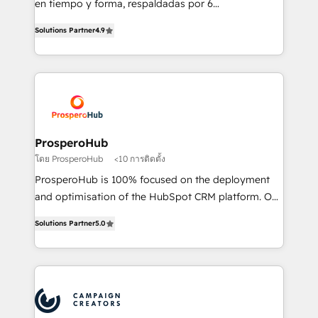
en tiempo y forma, respaldadas por 6
you like support in deploying your inbound
acreditaciones de HubSpot y un equipo de 6
marketing strategy? We'll provide support tailored
Solutions Partner
4.9
Certified Trainers avalados por HubSpot Academy.
to your needs and sales objectives. With 125+
Acompañamos a las empresas en cada etapa de su
certifications, we are part of the most certified
crecimiento integrando estrategia, tecnología y
Canadian agencies, and we both hold Onboarding
procesos comerciales para potenciar resultados
Accreditations. Based in Canada (coast to coast), our
reales. Nos caracterizamos por combinar excelencia
services are offered in both English & French.
técnica con una mirada estratégica a largo plazo.
ProsperoHub
โดย ProsperoHub
<10 การติดตั้ง
ProsperoHub is 100% focused on the deployment
and optimisation of the HubSpot CRM platform. Our
highly experienced team of solutions experts will
Solutions Partner
5.0
ensure that you achieve maximum adoption and
ROI from your HubSpot investment. Use our
extensive HubSpot, sales, marketing, service and
integrations expertise to lead your team on their
HubSpot journey, design and implement your
processes and skilfully bring your revenue