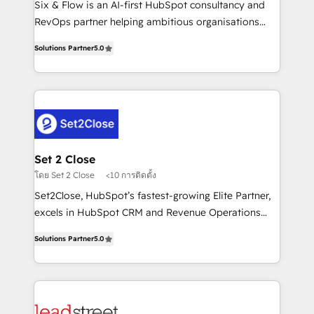
Six & Flow is an AI-first HubSpot consultancy and
Partner, el nivel más alto. +700 clientes
RevOps partner helping ambitious organisations
implementados en LATAM, Marcas como Hyatt,
grow with clarity, confidence, and intelligence.
Hospital ABC, Hogares Unión, Yves Rocher,
Solutions Partner
5.0
Operating across the UK, Netherlands, Ireland, and
MacStore, Café Britt, Bella Piel, confiaron en
Canada, we’ve delivered thousands of successful
nosotros para impulsar la eficiencia de sus procesos
HubSpot projects for mid-market and enterprise
en HubSpot. No necesitas tener todas las
clients worldwide, with over 10 years experience. We
respuestas para empezar. Te ayudamos a identificar
combine HubSpot, data, and AI to design connected
el primer caso de uso que más impacto te dará.
go-to-market systems that align people, process,
Solo continúas si ves valor real en los primeros 14
and technology for predictable, scalable revenue
Set 2 Close
días.
growth. Our expertise spans RevOps, CRM and data
โดย Set 2 Close
<10 การติดตั้ง
architecture, AI enablement, and strategic marketing,
Set2Close, HubSpot’s fastest-growing Elite Partner,
delivered through our proprietary FLAIR framework
excels in HubSpot CRM and Revenue Operations
for responsible AI adoption. As a HubSpot Elite
(RevOps) services to boost B2B sales and growth.
Partner and ISO 27001:2022 certified consultancy,
Solutions Partner
5.0
As a top HubSpot Elite Partner, we specialize in
we blend strategy, creativity, and technology to help
custom HubSpot CRM solutions. Our experts design,
organisations scale smarter and grow stronger.
implement, and optimize systems to enhance user
experience, functionality, and adoption across sales,
marketing, and service teams. From setup to