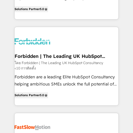
SOC 2 Type II and ISO 27001 certified, reinforcing
aidons les ETI et PME B2B à unifier Marketing,
Solutions Partner
5.0
our commitment to data security and compliance. At
Ventes et Service sur HubSpot grâce à la Revenue
OneMetric, we help revenue teams focus on the
Architecture : alignement des équipes, pipeline
OneMetric that matters most: revenue.
prévisible, croissance mesurable. 🔌 Intégrations
complexes : ERP (Divalto, Sage X3, Cegid, Pennylane,
Dynamics..), VOIP (Aircall, Ringover, Modjo), Shopify,
Oneflow. 💻 Développements custom : CRM UI
Extensions (React), Serverless Node.js, Custom
Forbidden | The Leading UK HubSpot
Consultancy
Objects, thèmes HubL, agents IA & Breeze AI. 🎯
โดย Forbidden | The Leading UK HubSpot Consultancy
<10 การติดตั้ง
Secteurs : Industrie, Distribution B2B, SaaS, Services
B2B, Immobilier, Viticulture, Finance. 🚀 Nos livrables
Forbidden are a leading Elite HubSpot Consultancy
: migration sécurisée, implémentation Marketing +
helping ambitious SMEs unlock the full potential of
Sales + Service Hub, synchronisation ERP ↔
HubSpot. Too many businesses invest in HubSpot
Solutions Partner
5.0
HubSpot temps réel, formation équipes. 🏆 +350
but never see the ROI they expected due to poor
projets livrés. Accrédités HubSpot CRM
adoption, messy data, and disconnected teams
Implementation, Data Migration & Custom
getting in the way. That’s where we come in. We
Integration. 📩 Parlons de votre projet →
partner with scaling businesses across the UK to
digitaweb.com
design, implement, and optimise HubSpot so it