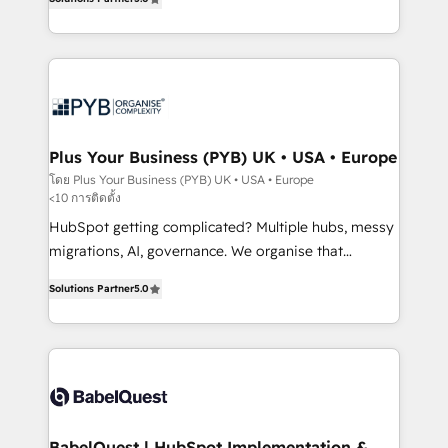
nurturing sequences. - Cross-hub setup across
paid media, content marketing, AEO and GEO (AI
Marketing, Sales, Operations, and Service Hubs. -
search optimisation), and HubSpot Content Hub and
Ongoing optimization, managed support, and
WordPress development. We work with enterprise
scalable retainers. Let’s make HubSpot your most
and growth-led companies across technology,
powerful growth engine. Built to convert, scale, and
professional services, financial services and
drive results.
industrial sectors. Offices in Johannesburg, Cape
Town, Dubai & London. 500+ HubSpot CRM
Plus Your Business (PYB) UK • USA • Europe
implementations delivered. AI visibility coverage
โดย Plus Your Business (PYB) UK • USA • Europe
<10 การติดตั้ง
across ChatGPT, Claude, Perplexity, Gemini and
Google AI Overviews. HubSpot Impact Award -
HubSpot getting complicated? Multiple hubs, messy
Customer First HubSpot Impact Award - Integrations
migrations, AI, governance. We organise that
Innovation HubSpot Impact Award - Platform
complexity, so your team can put HubSpot to work...
Solutions Partner
5.0
Migration Excellence HubSpot Impact Award -
Welcome to our Profile! We help with: • CRM
Platform Excellence 40+ full-time HubSpot
implementation, reports, workflows, and team
professionals. 100s of certifications and
training • CRM migration from Salesforce, Pipedrive,
accreditations with HubSpot.
Dynamics and others • Technical projects including
custom API integrations • AI governance for
HubSpot-centred operations A little about us: •
Boutique 'Elite' team of 12 • 150+ clients across Sales
BabelQuest | HubSpot Implementation &