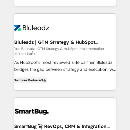
B2B services, manufacturing, financial services and
customer journey mapping, and measurable KPIs.
more. Whether clients are new to HubSpot or
Only then we architect solutions. The question is
expanding into more advanced use cases, we focus
never which features to activate, but which
on delivering clean, scalable, AI-ready systems that
outcomes to deliver. -SYSTEM INTEGRATION-
create long-term value and a consistently strong
Connectors, workflows, and data architectures that
client experience.
make HubSpot the operational hub, integrated with
Bluleadz | GTM Strategy & HubSpot
Implementation
SAP, Microsoft Dynamics, custom ERPs, and any
โดย Bluleadz | GTM Strategy & HubSpot Implementation
<10 การติดตั้ง
enterprise platform. Proprietary apps extend
HubSpot beyond standard configurations. -AI-
As HubSpot's most reviewed Elite partner, Bluleadz
FIRST- AI across customer-facing operations to
bridges the gap between strategy and execution. We
accelerate decisions, streamline processes, and
don't just "set up tools" — we install the GTM
Solutions Partner
4.9
unlock efficiency at scale. From predictive
Operating System (GTM OS) to align your leadership
intelligence to conversational AI, we turn data into
and engineer a portal that drives predictable
action and automation into competitive advantage.
revenue velocity. 🚀 GTM Strategy & Alignment
✦ 150+ implementations ✦ 100+ certifications ✦ 7
Workshops & Sprints: Identify "Valleys of Death"
accreditations
stalling growth. Fix your ICP, Math, and Story to stop
"accelerating a mess." ⚙️ Elite Engineering & AI
Scalable Architecture: Zero-technical-debt setup
SmartBug 🚀 RevOps, CRM & Integration