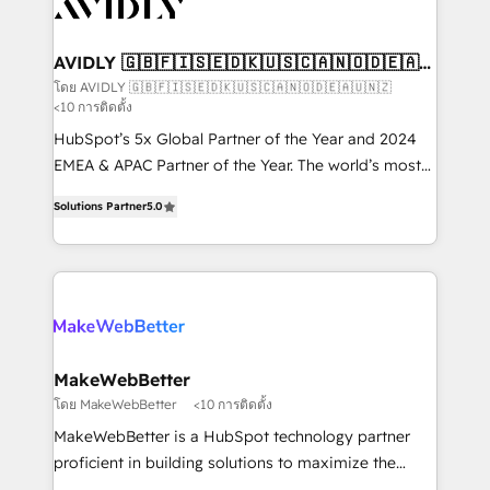
Healthcare - Financial Services - Managed IT (MSP) -
Franchises - Professional Services - And more! How
we help: ✔️ Full HubSpot implementations and portal
AVIDLY 🇬🇧🇫🇮🇸🇪🇩🇰🇺🇸🇨🇦🇳🇴🇩🇪🇦🇺
🇳🇿
optimization ✔️ Data migrations, CRM architecture,
โดย AVIDLY 🇬🇧🇫🇮🇸🇪🇩🇰🇺🇸🇨🇦🇳🇴🇩🇪🇦🇺🇳🇿
<10 การติดตั้ง
and reporting foundations ✔️ Custom integrations
and workflow automation ✔️ User adoption
HubSpot’s 5x Global Partner of the Year and 2024
programs, training, and enablement Through project-
EMEA & APAC Partner of the Year. The world’s most
based engagements and ongoing RevOps
experienced and fully accredited HubSpot Solutions
Solutions Partner
5.0
partnerships, we guide organizations through the
Partner. 🚀 With 2,750+ HubSpot projects delivered
revenue maturity model - delivering the right
and 370+ specialists across EMEA, APAC and NAM,
improvements at the right time so operations
we de-risk complex CRM programmes and
evolve strategically and sustainably as the business
accelerate ROI across every HubSpot Hub. 🧭 From
grows.
multi-region migrations to AI-powered automation,
we turn complexity into clarity, human at global
scale. 🏆 HubSpot’s CEO called us “the partner of the
MakeWebBetter
future.” Others agree it is proof of trust built through
โดย MakeWebBetter
<10 การติดตั้ง
measurable impact.
MakeWebBetter is a HubSpot technology partner
proficient in building solutions to maximize the
operational efficiency of HubSpot. The fastest-