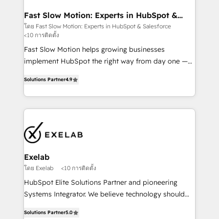
actually drives revenue, not just reports on it. Our
services include: - Choosing the right HubSpot
Fast Slow Motion: Experts in HubSpot &
Salesforce
package for your business - Full CRM, Marketing, and
โดย Fast Slow Motion: Experts in HubSpot & Salesforce
<10 การติดตั้ง
Sales Hub implementations - Custom dashboards
and reporting - Workflow automation and data
Fast Slow Motion helps growing businesses
clean-up - Sales enablement and team training -
implement HubSpot the right way from day one —
Ongoing optimisation and RevOps support Based in
with the flexibility to scale as complexity increases.
Solutions Partner
4.9
Leeds and London, we partner with SMEs across the
Highly certified in both HubSpot and Salesforce, we
UK who are ready to turn HubSpot into the growth
bring deep experience in CRM implementation,
engine it’s meant to be.
integrations, and data migration across modern
business systems. Built to serve growing mid-
market and enterprise organizations, our team
combines strong technical execution with real
business perspective. Many of our consultants have
Exelab
scaled businesses themselves, giving us a practical
โดย Exelab
<10 การติดตั้ง
understanding of what owners and operators need
HubSpot Elite Solutions Partner and pioneering
as their systems, data, and processes evolve. Since
Systems Integrator. We believe technology should
2014, we’ve supported 1,400+ clients across a wide
serve business strategy, not the other way around.
range of industries, including healthcare, software,
Solutions Partner
5.0
Every engagement begins with clear objectives,