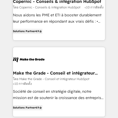
Different Because We're Built Different: - Secure:
Copernic - Conseils & intégration HubSpot
Soc2 compliant 🛡️ - Onboarding: Implementations
โดย Copernic - Conseils & intégration HubSpot
<10 การติดตั้ง
starting from $1,5k - Clay: Elite Studio Solutions
Nous aidons les PME et ETI à booster durablement
Partner 🤝 - Global: 75+ RPers across five continents
leur performance en répondant aux vrais défis : •
🌐 - Scale: Largest organically grown & fastest tiering
Intégration de HubSpot avec d’autres outils (ERP,
Elite HubSpot Partner 🪴 - CRM: More Sales Hub
Solutions Partner
4.9
téléphonie, etc.) • Alignement des équipes grâce à un
implementations than any other Partner 💻 -
outil et des données partagées • Amélioration de la
Salesforce: We convert SFDC addicts to HubSpot
collecte et de l’analyse des données pour des
evangelists 🧡 Don't pick a marketing or technical
décisions éclairées • Optimisation de l’efficacité et
agency for a GTM engineer’s job. The choice is
de la productivité des équipes Notre équipe de 30
yours. Start winning.
consultants certifiés HubSpot aborde chaque projet
avec un engagement total, alignant processus
Make the Grade - Conseil et intégrateur
HubSpot
métiers et technologie, et guidant vos équipes à
โดย Make the Grade - Conseil et intégrateur HubSpot
<10 การติดตั้ง
travers le changement, tout en centrant vos objectifs
d’entreprise. Grâce à une méthodologie éprouvée
Société de conseil en stratégie digitale, notre
auprès de plus de 400 clients, nous comprenons
mission est de soutenir la croissance des entreprises
rapidement vos enjeux et intégrons parfaitement
B2B à travers l’acquisition de nouveaux clients,
Solutions Partner
4.9
HubSpot dans votre organisation. Pour toute
l'intégration CRM et le développement des revenus
question technique ou besoin de structuration de
auprès de vos comptes existants. En France et à