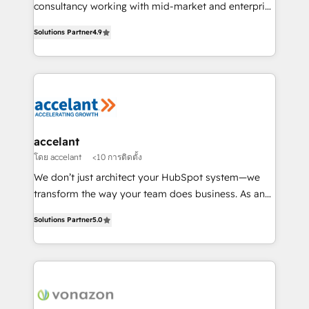
Netsuite 🤖 Google or Microsoft ✍️ DocuSign or
consultancy working with mid-market and enterprise
PandaDoc 🌐 Avalara or Quaderno HubSnacks holds
businesses. We go beyond implementation, shaping
the rare Advanced "Custom Integrations"
Solutions Partner
4.9
the strategy, processes, and teams that turn
Accreditation, securely sync data across... 🔄 any
HubSpot into a genuine growth engine. Named
apps, in any direction. Stuck on your old CRM..?
HubSpot's Global Partner of the Year in 2024,
Migrate | seamlessly off your old CRM onto a clean
consistently ranked among their top 5 partners
new HubSpot portal with Advanced Website and
worldwide, and with over 15 years in the ecosystem,
CRM Migrations using our in-house "HubScrub" Tool.
Huble has built a track record that speaks for itself.
One company, one operating model, delivering
accelant
across offices and consulting teams in the UK, USA,
โดย accelant
<10 การติดตั้ง
Canada, Germany, France, Belgium, Singapore, and
We don’t just architect your HubSpot system—we
South Africa. Certified compliant with ISO/IEC
transform the way your team does business. As an
27001:2022 and ISO 9001:2015 across all seven
Elite HubSpot Solutions Partner, we specialize in
international offices and 175+ employees.
Solutions Partner
5.0
creating tailored, end-to-end CRM solutions that
accelerate growth, improve operational efficiency,
and ensure faster time to value on HubSpot. What
sets us apart? Our people-centric approach. From
day one, our team takes the time to deeply