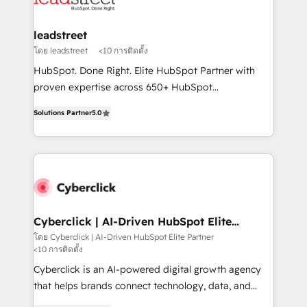
refinement, we streamline workflows, improve lead
management, and speed up deal closures. With 500+
leadstreet
projects completed, our Agile approach ensures your
โดย leadstreet
<10 การติดตั้ง
HubSpot CRM drives measurable results. Our
HubSpot. Done Right. Elite HubSpot Partner with
RevOps services align your sales, marketing, and
proven expertise across 650+ HubSpot
customer success teams for peak performance. We
implementations. With 12+ years of HubSpot
optimize the revenue lifecycle—lead generation to
Solutions Partner
5.0
experience, we help you use the HubSpot platform
retention—by refining processes and eliminating
to its fullest capacity, improve your current HubSpot
inefficiencies. Using HubSpot tools and data-driven
website, or build your new one.
strategies, we create scalable solutions that
maximize profitability and adapt to your goals.
Cyberclick | AI-Driven HubSpot Elite
Partner
โดย Cyberclick | AI-Driven HubSpot Elite Partner
<10 การติดตั้ง
Cyberclick is an AI-powered digital growth agency
that helps brands connect technology, data, and
creativity to achieve measurable results. Founded in