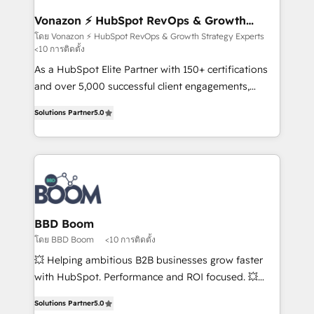
understand your unique needs, crafting custom
strategies that deliver impactful results. Our mission
Vonazon ⚡ HubSpot RevOps & Growth
Strategy Experts
is to empower you to unlock HubSpot’s full potential
โดย Vonazon ⚡ HubSpot RevOps & Growth Strategy Experts
<10 การติดตั้ง
—faster. Through expert training, unmatched
responsiveness, and ongoing support, we equip
As a HubSpot Elite Partner with 150+ certifications
your team to adopt new systems with confidence
and over 5,000 successful client engagements,
and achieve a unified, data-driven approach to
Vonazon turns marketing complexity into
Solutions Partner
5.0
customer engagement.
measurable, scalable growth. From onboarding to
enterprise-grade campaigns, our in-house team
builds scalable strategies that drive long-term
revenue. ⚙️ HubSpot Integration & Optimization •
Seamless CRM, CMS, and automation setup •
Complex platform migrations and data cleanups •
Custom APIs and third-party integrations 📈 End-to-
BBD Boom
End Revenue Acceleration • Lifecycle marketing and
โดย BBD Boom
<10 การติดตั้ง
pipeline growth programs • Sales enablement tools
💥 Helping ambitious B2B businesses grow faster
and CRM optimization • Retention strategies with
with HubSpot. Performance and ROI focused. 💥
customer journey mapping 🏅 Elite-Level HubSpot
BBD Boom is the HubSpot partner that can help you
Execution • 750+ onboardings and 2,000+
Solutions Partner
5.0
to HubSpot Better. We work with your teams to