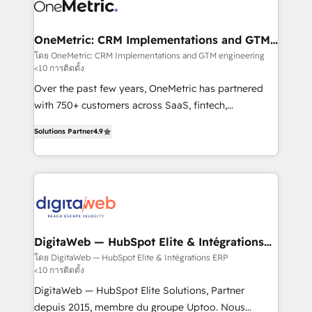
Design Automation and Uptive. 📊 RevOps & data
Stand Out.
architecture 🔗 CRM migrations & End to end
integrations 🤖 AI workflows & enrichment 📘 Team
OneMetric: CRM Implementations and GTM
engineering
enablement & company-wide adoption We create
โดย OneMetric: CRM Implementations and GTM engineering
<10 การติดตั้ง
HubSpot environments that teams use with
confidence and that leadership can rely on for
Over the past few years, OneMetric has partnered
scalable revenue insights.
with 750+ customers across SaaS, fintech,
healthcare, real estate, and other industries. With
Solutions Partner
4.9
150+ HubSpot-certified experts, we deliver scalable
solutions to complex GTM and RevOps challenges.
Our Expertise 🔹 Onboarding & Implementation:
Accredited HubSpot Partner, ensuring smooth setup
tailored to your GTM motion. 🔹 Migrations: Move
from other CRMs to HubSpot without data loss or
downtime. 🔹 RevOps Strategy: Align teams,
DigitaWeb — HubSpot Elite & Intégrations
ERP
processes, and data to drive revenue efficiency. 🔹
โดย DigitaWeb — HubSpot Elite & Intégrations ERP
<10 การติดตั้ง
Integrations: Connect HubSpot with your tech stack
for better adoption. 🔹 Custom Solutions: Build
DigitaWeb — HubSpot Elite Solutions, Partner
tailored apps, workflows, and configurations. We are
depuis 2015, membre du groupe Uptoo. Nous