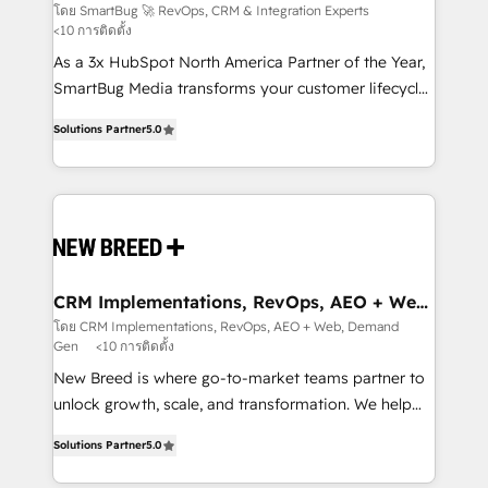
Experts
across all Hubs, validated by our 7 HubSpot
โดย SmartBug 🚀 RevOps, CRM & Integration Experts
<10 การติดตั้ง
Accreditations. AI-Powered RevOps: Breeze AI,
custom AI agents, and high-integrity migrations for
As a 3x HubSpot North America Partner of the Year,
total reporting clarity. Security & Compliance: SOC 2
SmartBug Media transforms your customer lifecycle
Type I and HIPAA attested for enterprise-grade data
into a revenue engine. Our unified ecosystem
Solutions Partner
5.0
security. 🏆 Why Bluleadz? GTM OS Partner | 16+
includes specialized divisions Globalia (AI &
Years Experience | 1,000+ Five-Star Reviews
Software) and Point Success Media (Paid Media),
making this the official home for all three brands. 🔄
Implementation & Integration - Seamless migrations
and system integrations powered by Globalia’s
technical development team. - 19 HubSpot-certified
trainers to drive platform adoption. 📈 Revenue
CRM Implementations, RevOps, AEO + Web,
Demand Gen
Generation - Full-funnel marketing and high-
โดย CRM Implementations, RevOps, AEO + Web, Demand
Gen
<10 การติดตั้ง
performance advertising via Point Success Media. -
Expert deployment of Breeze AI and custom agents
New Breed is where go-to-market teams partner to
to automate growth. 🏆 Elite Excellence - 8 platform
unlock growth, scale, and transformation. We help
accreditations and deep HIPAA-compliance
companies activate HubSpot’s AI-powered
Solutions Partner
5.0
expertise. - A team of 250+ experts dedicated to
customer platform and operationalize HubSpot’s
your resilient growth.
Loop Marketing framework through expert-led