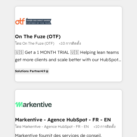
services, smart agents, and purpose-built apps,
tailored to your business. Together, we unlock
results, fast. ⚙️CRM & RevOps: Align all Hubs to your
buyer journey for clean data, scalability, & reporting.
🎯Demand Gen & ABM: Drive pipeline with inbound,
On The Fuze (OTF)
ABM, AEO, SEO, & paid media. 👩‍💻Web Design:
โดย On The Fuze (OTF)
<10 การติดตั้ง
Build high-performing websites with UX, messaging,
🇺🇸 Get a 1 MONTH TRIAL 🇺🇸 Helping lean teams
& conversion strategy that drive results. 🤖AI
get more clients and scale better with our HubSpot
Strategy: Activate Breeze Agents, configure HubSpot
Consulting & 'Done For You' Services. 🚀 Who We
AI, & maximize AEO with tailored AI services. 🧩
Solutions Partner
4.9
Work With 🚀 We help lean, growing companies: -
Integrations: Extend HubSpot with custom
Win more business - Reduce no-shows - Improve
integrations, hosting, & maintenance.
lead & deal conversion rates - Scale with less
headcount ...by using HubSpot's full capabilities. 🤓
What do you get? 🤓 Our client's are too busy to
learn the ins-and-outs of HubSpot. We give you a
Personal Consultant + Tech Team to handle the
Markentive - Agence HubSpot - FR - EN
heavy lifting of mapping out AND building your ideal
โดย Markentive - Agence HubSpot - FR - EN
<10 การติดตั้ง
system. + Get best practices and 'don't know what
Markentive fournit des services de conseil,