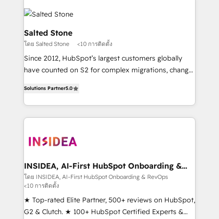
Salted Stone
โดย Salted Stone
<10 การติดตั้ง
Since 2012, HubSpot’s largest customers globally
have counted on S2 for complex migrations, change
management, systems integration, and creative
Solutions Partner
5.0
solutions that deliver measurable impact and
transform brand experiences As one of the few full-
service creative agencies in the HubSpot
ecosystem, we blend strategy, technology, & award-
winning design to build scalable, globally
regionalized HubSpot websites, integrated
marketing campaigns, & RevOps frameworks that
INSIDEA, AI-First HubSpot Onboarding &
RevOps
fuel long-term success We connect the entire
โดย INSIDEA, AI-First HubSpot Onboarding & RevOps
<10 การติดตั้ง
customer lifecycle through seamless integrations,
ensure long-term adoption with change-
★ Top-rated Elite Partner, 500+ reviews on HubSpot,
management programs, and align marketing, sales,
G2 & Clutch. ★ 100+ HubSpot Certified Experts &