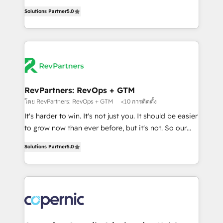
and service to drive sustainable growth With 6 key
Trainers across the team ★ 1,500+ implementations
Solutions Partner
5.0
HubSpot accreditations and experience across
across five continents ★ AI-First, RevOps-led,
hundreds of organizations in dozens of industries,
Onboarding obsessed ★ Company of the Year
there’s a good chance one of our globally integrated
2024/25 INSIDEA helps growing companies turn
teams has worked with clients just like you Let’s
HubSpot into a revenue engine. We onboard your
explore whether S2 is the partner you’ve been
team, migrate your data, and build AI-powered
looking for...and get your next big initiative moving!
workflows that drive adoption from week one, in
your time zone. What we do ➤ Onboarding: Live in
RevPartners: RevOps + GTM
weeks, with workflows built around your business,
โดย RevPartners: RevOps + GTM
<10 การติดตั้ง
not a template. ➤ Migration: Move from any legacy
It's harder to win. It's not just you. It should be easier
CRM. Zero downtime, full data integrity. ➤
to grow now than ever before, but it's not. So our
Implementation: Configure HubSpot to run your
focus is serving you, the person responsible for the
revenue process. Sales, marketing, and service wired
Solutions Partner
5.0
revenue number. We do that by bridging the gap
together. ➤ AI and Integrations: Layer Breeze AI,
where agencies fail: combining GTM strategy with
custom agents, and APIs to remove manual work. ➤
technical execution to solve the right problem at the
Ongoing Management: Monthly tune-ups, feature
right time, with the right solution. We don’t just
rollouts, adoption coaching. Buying HubSpot,
implement your CRM. We engineer revenue
switching to it, or reviving a stale portal? We are
outcomes for the GTM owner on HubSpot. We Build
built for the work.