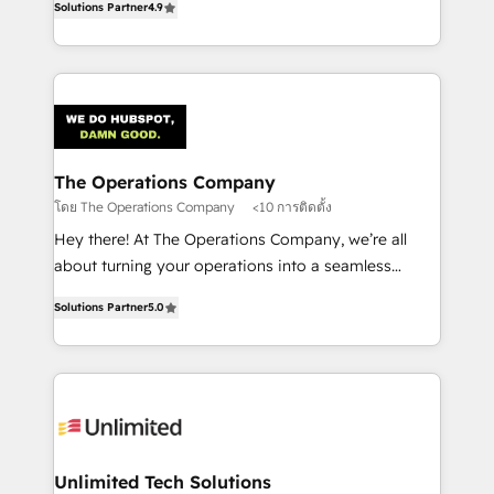
Solutions Partner
4.9
Barcelona and operating across Spain, LATAM, and
the UK, we support global companies in building
smarter marketing, sales, and customer success
strategies. As the only HubSpot Elite Partner in
Iberia (Spain & Portugal), we combine human insight
with intelligent automation to drive sustainable
growth. Our multidisciplinary team designs solutions
The Operations Company
that simplify complexity, boost performance, and
โดย The Operations Company
<10 การติดตั้ง
turn innovation into real impact. 🌍 Highlights •
Hey there! At The Operations Company, we’re all
HubSpot Partner since 2012 • 2022 EMEA Impact
about turning your operations into a seamless
Award: Best Integration • 150+ successful HubSpot
experience that powers real results. We specialize in
projects • Clients in 30+ industries • Proprietary
Solutions Partner
5.0
transforming complex systems into efficient,
technology for integrations • Multilingual team:
scalable solutions that work across your entire
English, Spanish, Portuguese & Italian 👉 Grow
organization. We’re a unique blend of deep HubSpot
smarter with AI and HubSpot.
expertise, strategic thinking, and hands-on
operational know-how. We know that no two
businesses are alike, so we don’t do cookie-cutter
solutions. Instead, we dive in to understand your
Unlimited Tech Solutions