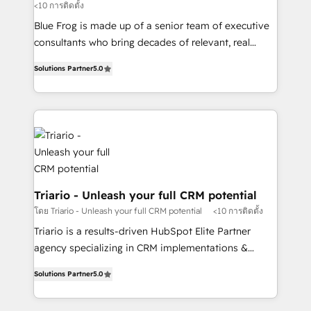
<10 การติดตั้ง
B2B sectors such as manufacturing, SaaS and
business services. We prepare a customized
Blue Frog is made up of a senior team of executive
business case that demonstrates the value and
consultants who bring decades of relevant, real
impact of your digital transformation, including a
world experience to our client engagements. "Blue
Solutions Partner
5.0
detailed financial rationale with a focus on ROI and
Frog is a top, trusted partner in HubSpot's
TCO. As a trusted extension of your team, we
ecosystem for a reason. Their team brings over a
believe in the power of partnership. Together, we
decade of experience to the table, along with deep
embark on a transformational journey that sets your
knowledge of the HubSpot platform and strategies
business up for long-term success. Unlock your
for driving growth. They are committed to helping
business. If not now, when?
our customers grow and finding solutions that fit
their unique business needs. We are thrilled to have
Blue Frog in the HubSpot ecosystem leading the
Triario - Unleash your full CRM potential
way for customers!" - Yamini Rangan, CEO of
โดย Triario - Unleash your full CRM potential
<10 การติดตั้ง
HubSpot “Our experience with the team at Blue Frog
Triario is a results-driven HubSpot Elite Partner
has been nothing short of extraordinary. Their years
agency specializing in CRM implementations &
of experience and quality of skilled staff has earned
migrations, Revenue Operations, Custom
them a trusted reputation within the HubSpot
Solutions Partner
5.0
Integrations, Custom AI agents and AI-ready Website
ecosystem as a reliable partner capable of delivering
Design With over 15 years of experience, we help
remarkable experiences for our most sophisticated