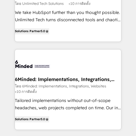
needs, goals, and challenges to deliver solutions that
โดย Unlimited Tech Solutions
<10 การติดตั้ง
fit like a glove. We’re committed to being both
We take HubSpot further than you thought possible.
highly effective and fun to work with. We believe in
Unlimited Tech turns disconnected tools and chaotic
efficient processes, as well as building great
processes into a seamless, high-performing revenue
relationships. Your success is our success, and we’re
Solutions Partner
5.0
engine. We combine RevOps strategy with deep
all in this together! From startup to enterprise, we’ll
technical execution to help teams scale faster—with
make sure your HubSpot setup becomes a
cleaner data, smarter automation, and more
powerhouse of productivity, so you can focus on
predictable revenue. Specialties: · HubSpot
what matters most: growing your business and
Implementation & Migration · Native & Custom
wowing your customers. Let’s make HubSpot work
Integrations · Custom Development · CPQ & FSM ·
smarter for you!
Reporting & Analytics · GTM Architecture · Sales &
6Minded: Implementations, Integrations,
Websites
Marketing Enablement If you’re ready to elevate
โดย 6Minded: Implementations, Integrations, Websites
<10 การติดตั้ง
HubSpot from “just your CRM” to your growth
infrastructure—let’s talk.
Tailored implementations without out-of-scope
headaches, web projects completed on time. Our in-
house team of certified CRM architects, experts,
Solutions Partner
5.0
developers, designers, and marketers handles all
aspects of your HubSpot. ✨ 400+ global clients ✨