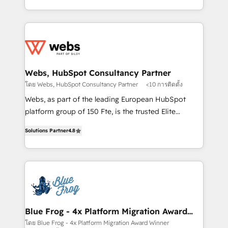
implementations • Deep expertise across marketing,
solve all your HubSpot challenges and improve user
sales, and service hubs • Built-in flexibility for
adoption, sales process and marketing results.
startups to global brands
Services 📚 Onboarding your team to HubSpot for
the first time 🔧 Designing and optimising your
HubSpot set-up for better results 🌐 Website design
and build using HubSpot 🔌 Integrating HubSpot
Webs, HubSpot Consultancy Partner
with other systems 🎓 Training your teams to be
โดย Webs, HubSpot Consultancy Partner
<10 การติดตั้ง
HubSpot pros 📊 Lead generation services using
Webs, as part of the leading European HubSpot
HubSpot Why us? - SIX HubSpot Accreditations -
platform group of 150 Fte, is the trusted Elite
awarded by HubSpot after a rigorous process for
HubSpot CRM Partner offering you a roadmap on
CRM, Solutions Architecture, Onboarding , Data
Solutions Partner
4.8
maximizing EBITDA and achieving Commercial
Migration, Custom Integration & Platform
Excellence. With our targeted processes, we
Enablement -Onboarded over 500 businesses to
strengthen your digital transformation and minimize
HubSpot -Top 1% of partners worldwide -In-house
costs. As HubSpot's Advanced Accredited CRM
team of 25+ experts Contact us today to help you
Implementation partner, we provide expertise to
get more from your investment in HubSpot.
drive your business forward. Since 2015 we are fully
www.bbdboom.com
dedicated to HubSpot and with an experienced
Blue Frog - 4x Platform Migration Award
Winner
team (50+), we work with reputable companies in
โดย Blue Frog - 4x Platform Migration Award Winner