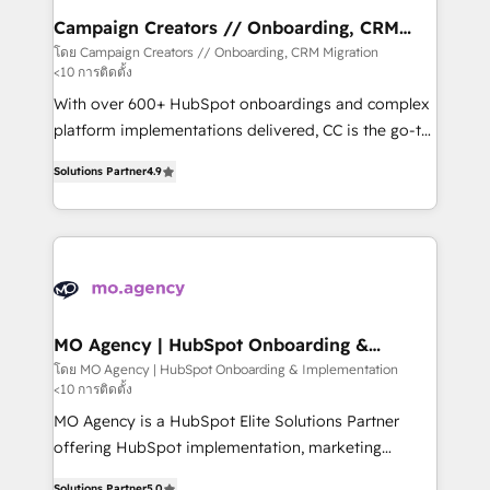
infrastructure to life. Our collaborative approach
Campaign Creators // Onboarding, CRM
Migration
keeps you in control whilst we plan and support the
โดย Campaign Creators // Onboarding, CRM Migration
<10 การติดตั้ง
route to your revenue goals. We have successfully
supported over 500 organisations with HubSpot
With over 600+ HubSpot onboardings and complex
implementation, optimisation, training, and
platform implementations delivered, CC is the go-to
adoption assurance. Our tried and tested Roadmap
Elite Solutions Partner for businesses ready to
Solutions Partner
4.9
methodology will ensure that you receive the best
migrate, replatform, and scale smarter. We specialize
deployment experience possible. Whether you are
in high-impact CRM and CMS migrations and
new to HubSpot or seeking to turn around a poor
onboarding from platforms like Salesforce, NetSuite,
install, our team have the change management
Zoho, Pardot, Marketo, Microsoft Dynamics, Wix,
expertise to deliver the solutions you need.
WordPress and legacy CRMs, turning fragmented
systems into unified, growth-ready HubSpot
architectures that accelerate revenue operations and
MO Agency | HubSpot Onboarding &
Implementation
performance. - Multi-object CRM migration, cleanup,
โดย MO Agency | HubSpot Onboarding & Implementation
<10 การติดตั้ง
and implementation. - Pre-built and custom
integrations across your full tech stack. - Custom
MO Agency is a HubSpot Elite Solutions Partner
object setup, CMS builds, and full-funnel automation.
offering HubSpot implementation, marketing
- Dashboards, lifecycle campaigns, and lead
automation, CRM and RevOps consulting, B2B SEO,
Solutions Partner
5.0