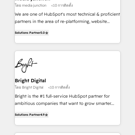
โดย media junction
<10 การติดตั้ง
We are one of HubSpot's most technical & proficient
partners in the area of re-platforming, website
design & development. We specialize in multi-hub
Solutions Partner
5.0
implementations for mid-market & enterprise
companies. We are woman-owned, powered by
coffee, and we ❤️ dogs. We produce award-winning
work for our clients. 🏆2023 Technical Expertise
Impact Award 🏆2022 Technical Expertise Impact
Award 🏆2022 Platform Migration Excellence Impact
Award 🏆2020 Elite Solutions Partner 🏆2019
Bright Digital
Integrations HubSpot Impact Award 🏆2019
โดย Bright Digital
<10 การติดตั้ง
Marketing Enablement HubSpot Impact Award 🏆
Bright is the #1 full-service HubSpot partner for
2018 Website Design HubSpot Impact Award 🏆2017
ambitious companies that want to grow smarter.
Website Design HubSpot Impact Award 🏆2016
From HubSpot onboarding, to training, from
Growth-Driven Design Agency of the Year 🏆2016
Solutions Partner
4.9
developing a new website to lead generation and
Sales Enablement HubSpot Impact Award 🏆2015
digital marketing; we do it all (and with great
Growth-Driven Design Agency of the Year 🏆2015
results)! In short, our services include: - HubSpot