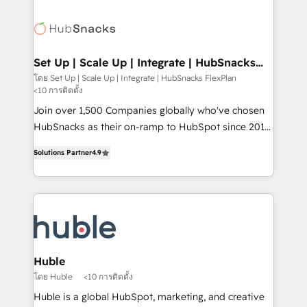
Became the 5th Agency to reach Diamond 🏆2014
consultancy: onboarding, training, data migration -
HubSpot COS Performance Award 🏆2014 HubSpot
HubSpot development: websites, custom modules,
COS Design Award 🏆2013 HubSpot Marketplace
integrations - Marketing & sales solutions: digital
Provider of the Year 🏆2011 Became a HubSpot
marketing, advertising, campaigns, content and
Set Up | Scale Up | Integrate | HubSnacks
Partner 📆Founded in 1997
FlexPlan
design We connect people, data and technology to
โดย Set Up | Scale Up | Integrate | HubSnacks FlexPlan
<10 การติดตั้ง
improve customer experiences. With our bright
people, exciting ideas and can-do mentality, we
Join over 1,500 Companies globally who've chosen
ensure revenue growth on a daily basis. So tell us
HubSnacks as their on-ramp to HubSpot since 2014
your challenge; our passionate and growth driven
Simple pay-as-you-go plans that accelerate value...
Solutions Partner
4.9
team of 100+ experts is ready for you! Driving digital
1️⃣ Set Up | Onboarding New or Check-fixing existing
growth | www.brightdigital.com
HubSpot portals 2️⃣ Scale Up | 100% HubSpot Task
Execution... Global 24/7 ... All Experts 3️⃣ Integrate |
your entire Tech Stack with Custom Integrations
Slash months from your API Integration project... ⬅️
Click "Contact Business" ⬅️ to access 150+ Kickstart
Integration templates that put HubSpot in the center
Huble
of your tech stack, syncing... 🛍️ Shopify or
โดย Huble
<10 การติดตั้ง
WooCommerce 💲 Stripe or Paypal 💰 Sage or
Huble is a global HubSpot, marketing, and creative