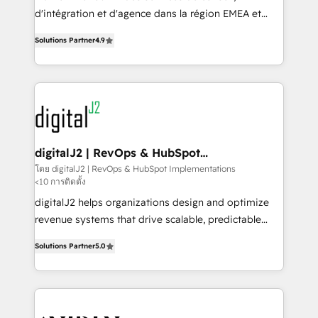
you don't know' recommendations to maximize
d'intégration et d'agence dans la région EMEA et
conversions! OTF is an Elite Partner (top 1% of
North America. Avec plus de 115 experts en
6,500+ Partners) and was named 2023 HubSpot
Solutions Partner
4.9
marketing automation, Growth, Revops, CRM et
Partner of the Year 💥 Trusted by 2,500+ companies
webdesign. Markentive is both a consulting firm, a
to help them scale and close more business, by
digital agency and an integrator. With over 115
using HubSpot (the right way). ⭐️ Here's more info:
experts in marketing automation, growth, revops,
www.onthefuze.com/hubspot-admin Contact us to
CRM and webdesign (We focus on EMEA - USA
learn more!
customers).
digitalJ2 | RevOps & HubSpot
Implementations
โดย digitalJ2 | RevOps & HubSpot Implementations
<10 การติดตั้ง
digitalJ2 helps organizations design and optimize
revenue systems that drive scalable, predictable
growth. As a triple-accredited HubSpot Solutions
Solutions Partner
5.0
Partner, we specialize in both strategic RevOps
planning and hands-on technical execution - building
the operational foundation companies need to
thrive. Industries we specialize in: - Manufacturing -