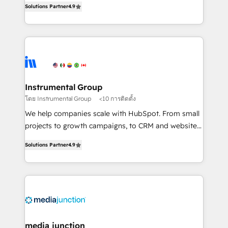
Solutions Partner
4.9
growing tech-enabler & facilitator, MakeWebBetter,
hands you the blend of HubSpot expertise &
eminent solutions & integrations. Trust us to
streamline your HubSpot experience. 🚀HubSpot
Elite Partners with 10+ years of HubSpot experience
🤝HubSpot Premier Integration partner 🤝Google
Premier Partner 2023 🌟5 HubSpot Accreditations 🌟
Instrumental Group
Won HubSpot Theme Challenge 2021 🌟INBOUND’19
โดย Instrumental Group
<10 การติดตั้ง
HubSpot Rising Star Why us? Harnessing the full
We help companies scale with HubSpot. From small
potential of the powerful HubSpot CRM. ✔️A team of
projects to growth campaigns, to CRM and websites.
HubSpot experts backed by over 10+ years of
Hire an agency that's experienced in every inch of
HubSpot experience ✔️Flexible pricing models —
Solutions Partner
4.9
HubSpot and willing to work hand-in-hand with your
Hourly-fee (assigned one Dedicated HubSpot
team to simplify the complex and build a better
Admin); Monthly-fee (HubSpot Admin + Project
experience for your team and customers.
Manager); and Fixed Project Cost (as per
requirement). ✔️Helped over 25,000+ customers so
far with our HubSpot solutions. ✔️Bespoke apps &
on-demand bundle services. Connect with us today!
media junction