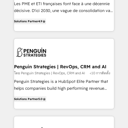
custom development, and extensibility. When you
Les PME et ETI françaises font face à une décennie
work with Aptitude 8, you get a team – not an
décisive. D'ici 2030, une vague de consolidation va
individual – with embedded consulting, strategy,
recomposer le marché. Seules survivront les
development, and project management. We have
Solutions Partner
4.9
entreprises qui auront réussi leur transformation. Le
100% US-based, FTE team members. We offer
problème ? 58% des dirigeants savent que l'IA est
project-based and managed services engagements
vitale pour leur survie. Mais 57% n'ont aucune
that include new HubSpot implementations,
stratégie. Et 43% ne maîtrisent même pas leurs
migrations from other platforms, systems
données. C'est le paradoxe français : conscience
integration, extensibility, custom development, and
totale, action nulle. La solution s'appelle l'Entreprise
ongoing RevOps support.
Augmentée. Ce n'est pas une entreprise qui utilise
Penguin Strategies | RevOps, CRM and AI
l'IA. C'est une organisation qui a réussi la symbiose
โดย Penguin Strategies | RevOps, CRM and AI
<10 การติดตั้ง
entre l'expertise humaine et l'intelligence artificielle.
Penguin Strategies is a HubSpot Elite Partner that
Pas pour remplacer l'humain, mais pour l'augmenter.
helps companies build high performing revenue
Chez Ideagency, nous accompagnons cette
operations across complex sales cycles, multi
transformation. D'abord les fondations : des
Solutions Partner
5.0
system environments and global SaaS or
données unifiées, des processus alignés. Ensuite
manufacturing teams. Trusted by leading enterprises
l'augmentation : l'IA là où elle crée de la valeur. Et
and fast growing scale ups including Sony, Rapyd,
surtout : l'humain qui reste au centre. Parce que la
Fiverr, XM Cyber, Bridgepointe Technologies, EMA
vraie performance vient de l'intérieur. Act Inside.