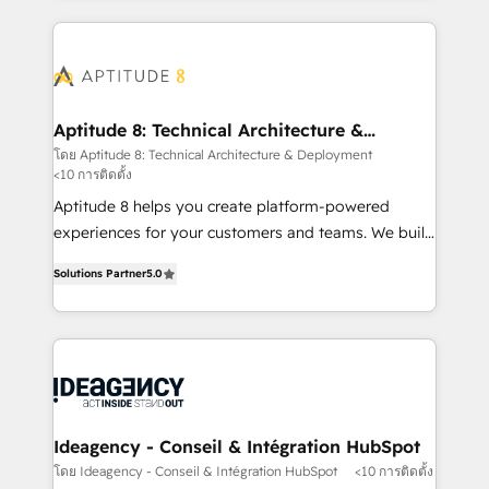
votre projet HubSpot, contactez notre équipe pour
l'international, nous travaillons avec des ETI
un échange dédié.
ambitieuses, des grands groupes voulant aller au-
delà d’une simple transformation digitale et des
startups florissantes. Nos 3 grandes expertises sont :
➤ L’intégration de CRM et de méthodologie RevOps
Aptitude 8: Technical Architecture &
Deployment
pour aligner les équipes marketing, commerciales et
โดย Aptitude 8: Technical Architecture & Deployment
<10 การติดตั้ง
support client (data migration, synchronisation API,
audit et maintenance) ➤ La création de sites internet
Aptitude 8 helps you create platform-powered
de conversion qui transforment les visiteurs en
experiences for your customers and teams. We build
opportunités d'affaires ➤ La mise en place de
multi-hub solutions and orchestrate operations
Solutions Partner
5.0
stratégies d'acquisition marketing (SEO, SEA,
across your entire tech stack. Aptitude 8 is trusted
inbound, automatisation marketing, ABM, IA,
by top brands such as Lenovo, Bluetooth,
emailing) Informations clés : - 10 ans d'expérience -
International Sports Sciences Association, SXSW,
100+ intégrations CRM HubSpot réussies - 40
Notion, Soundcloud, American Nurses Association,
experts conseil - 150 certifications HubSpot
Randstad, Uber Freight, and HubSpot itself. We have
cumulées
the largest technical consulting team of any HubSpot
partner and expertise across operational strategy,
Ideagency - Conseil & Intégration HubSpot
business-first process building, system integration,
โดย Ideagency - Conseil & Intégration HubSpot
<10 การติดตั้ง