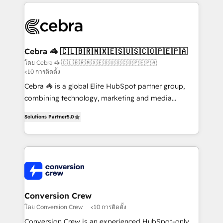
100+ seamless migrations from 15+ different CRMs
✨ 100,000+ hours in HubSpot projects, 75+ full Hub
implementations, and 5,000+ pages ✨ CS: Clients
generating 7-digit MRR from inbound campaigns ✨
CS: 245% organic growth & +751% new visitors for a
Cebra 🦓 🇨🇱🇧🇷🇲🇽🇪🇸🇺🇸🇨🇴🇵🇪🇵🇦
full-funnel HubSpot project ✨ CS: 415% conversion
โดย Cebra 🦓 🇨🇱🇧🇷🇲🇽🇪🇸🇺🇸🇨🇴🇵🇪🇵🇦
<10 การติดตั้ง
boost with a new HubSpot site Recognized leaders:
🏆 HubSpot Platform Migration Impact Award 🏆
Cebra 🦓 is a global Elite HubSpot partner group,
Clutch HubSpot Global Leader 🏆 Finalist: HubSpot
combining technology, marketing and media
Inbound Campaign of the Year 🏆 Gold AVA Digital
expertise across Latin America and Southern
Solutions Partner
5.0
Award for Best Website 🌟 Accreditations: CRM
Europe, with teams across 7 countries. Born in Chile,
Implementation, HubSpot Content Experience, CRM
we combine local insight with international reach to
Data Migration & Custom Integration
help businesses grow through technology, creativity,
AI and strategy. For over 12 years, we’ve delivered
500+ HubSpot implementations, building end-to-
end solutions that integrate CRM, AI automation,
inbound and loop marketing, content, and digital
Conversion Crew
creativity. Our multicultural team works in Spanish,
โดย Conversion Crew
<10 การติดตั้ง
Portuguese, and English to design scalable strategies
Conversion Crew is an experienced HubSpot-only