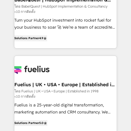
Consultancy
Hub, Marketing Hub, Service Hub, Data Hub and
โดย BabelQuest | HubSpot Implementation & Consultancy
<10 การติดตั้ง
CMS • ISO/IEC 27001:2022, ISO 9001:2015, and ISO
42001:2023 certified - the AI management standard •
Turn your HubSpot investment into rocket fuel for
GuardHub: our AI governance framework, built on
your business to soar 🚀 We’re a team of accredited
ISO 42001 Ready for the next step? Click the 👈
HubSpot experts ready to help you. We can
Solutions Partner
4.9
'𝗖𝗼𝗻𝘁𝗮𝗰𝘁 𝗯𝘂𝘀𝗶𝗻𝗲𝘀𝘀' button to get in touch (𝘸𝘦'𝘳𝘦
implement the platform into complex business
𝘴𝘶𝘱𝘦𝘳 𝘳𝘦𝘴𝘱𝘰𝘯𝘴𝘪𝘷𝘦)
environments, optimise what you've got and make
sure you can actually use it, build your website in
HubSpot or create an inbound marketing strategy
for you and execute it on HubSpot. We are on the
G-Cloud 14 CCS (Crown Commercial Service)
framework, meaning we've been accredited by
Fuelius | UK • USA • Europe | Established in
1998
HubSpot and vetted by the CCS, which means we
โดย Fuelius | UK • USA • Europe | Established in 1998
<10 การติดตั้ง
can support public sector companies as well the
other ones listed in our profile. Our services: -
Fuelius is a 25-year-old digital transformation,
HubSpot implementation - HubSpot CMS website
marketing automation and CRM consultancy. We
build We can do lots of things. But everything we do
enable mid-market and enterprise clients to
Solutions Partner
5.0
is there for you to: - Grow revenue, and run your
maximise their return from digital and fuel their