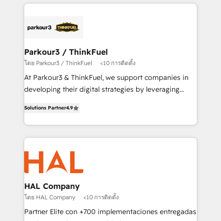
companies bridge the gap between marketing, sales,
clients.” - Brian Garvey, VP, Solutions Partner
and customer success through smart automation,
Program, HubSpot.
data hygiene, and tailored HubSpot solutions. Our
clients choose us because we blend the expertise of
a global consultancy with the care and agility of a
Parkour3 / ThinkFuel
boutique firm. At Triario, we’re big enough to deliver
โดย Parkour3 / ThinkFuel
<10 การติดตั้ง
but small enough to listen. Our Services: HubSpot
At Parkour3 & ThinkFuel, we support companies in
implementations & data migration Custom AI agents
developing their digital strategies by leveraging
Revenue Operations API integrations AI-ready
technologies and automating their marketing and
Website design Let’s turn your CRM into your growth
Solutions Partner
4.9
sales processes to generate growth. Our offer spans
engine!
from Strategy to Operations. We specialize in CRM
onboarding and implementation, web design, sales
& marketing automation, and digital marketing. With
extensive experience working with tech companies
and manufacturers since 2002, we are committed to
empowering our clients and developing their
HAL Company
autonomy. Get to grips with HubSpot through
โดย HAL Company
<10 การติดตั้ง
guided implementation and seamless integration of
Partner Elite con +700 implementaciones entregadas
the CRM platform into your digital ecosystem. Would