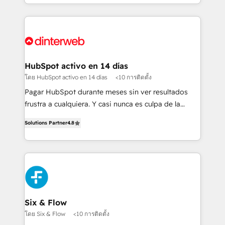
business more efficiently - Build stronger
growth. We modernise platforms, streamline
relationships with customers - Make better
operations that are causing inefficiencies, improve
decisions with data - Find a new voice and reach
customer experiences, integrate systems, and
more people - Get the most out of your HubSpot
supercharge revenue operations Key services: • CRM
investment
Implementation • Systems Integration • Digital
Transformation / Web Development • RevOps &
HubSpot activo en 14 días
Sales Consulting • Marketing Automation What
โดย HubSpot activo en 14 días
<10 การติดตั้ง
makes us different? 🚀 Top 0.5% of global HubSpot
Pagar HubSpot durante meses sin ver resultados
agencies ⚙️ The strongest technical ability and
frustra a cualquiera. Y casi nunca es culpa de la
integration capabilities 💼 Consultative, long-term
herramienta: es del enfoque con el que se
partners who will embed ourselves into your
Solutions Partner
4.8
implementó. Trabajamos con un catálogo de +80
business, processes and systems 🏢 We specialise in
casos de uso: cada uno resuelve un problema
working with mid-market and enterprise
concreto de tu operación en HubSpot. La entrega
organisations, global organisations and those with
toma de 1 a 3 semanas por caso, abordamos varios
complex use cases 🏆 CRM Implementation,
en paralelo cuando tiene sentido, y siempre
Platform Enablement, Custom Integration and
confirmamos resultados antes de seguir avanzando.
Onboarding Accredited 🔐 ISO27001 & ISO9001
Empiezas a ver resultados antes de que termine el
Six & Flow
Certified
mes. 🏆 HubSpot Partner of the Year 2022, máximo
โดย Six & Flow
<10 การติดตั้ง
reconocimiento del ecosistema. Elite Solutions