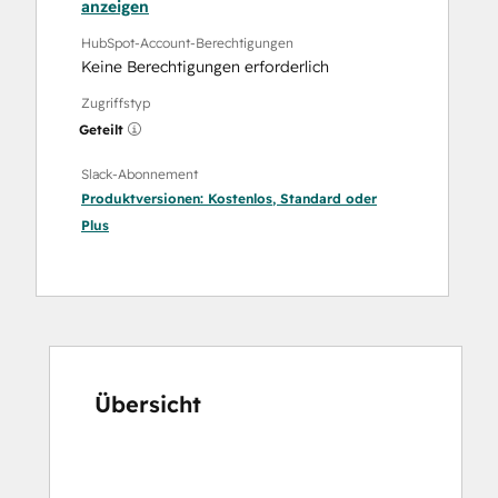
anzeigen
HubSpot-Account-Berechtigungen
Keine Berechtigungen erforderlich
Zugriffstyp
Geteilt
Slack-Abonnement
Produktversionen:
Kostenlos
,
Standard
oder
Plus
Übersicht
Verwenden
Sie