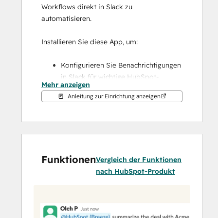
Workflows direkt in Slack zu 
automatisieren.
Installieren Sie diese App, um:
Konfigurieren Sie Benachrichtigungen 
in Slack für wichtige HubSpot-
Mehr anzeigen
Aktivitäten, einschließlich 
Anleitung zur Einrichtung anzeigen
Erinnerungen, Erwähnungen und 
Formularübermittlungen.
Breeze in Slack-Threads zu 
verwenden, um Fragen zu Ihren CRM-
Daten zu stellen, Unterhaltungen 
Funktionen
zusammenzufassen, sich auf 
Vergleich der Funktionen
bevorstehende Meetings 
nach HubSpot-Produkt
vorzubereiten und Aufgaben oder 
Notizen in HubSpot zu erstellen
Suchen, erstellen und verwalten Sie 
HubSpot-Datensätze wie Kontakte, 