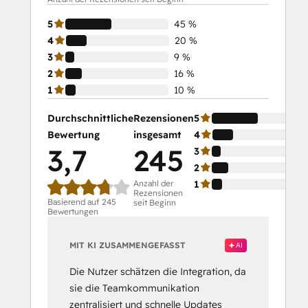
5
45 %
4
20 %
3
9 %
2
16 %
1
10 %
Durchschnittliche
Rezensionen
5
Bewertung
insgesamt
4
3,7
245
3
2
Anzahl der
1
Rezensionen
Basierend auf 245
seit Beginn
Bewertungen
MIT KI ZUSAMMENGEFASST
AI
Die Nutzer schätzen die Integration, da
sie die Teamkommunikation
zentralisiert und schnelle Updates