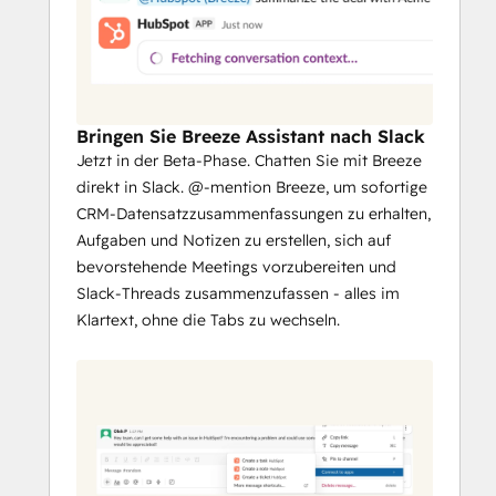
Deals und Aufgaben mithilfe von 
Slash-Befehlen und Shortcuts, ohne 
Slack zu verlassen.
Konvertieren Sie Slack-Nachrichten in 
HubSpot-Notizen oder -Aufgaben, 
Bringen Sie Breeze Assistant nach Slack
und geben Sie Berichte, Dashboards 
Jetzt in der Beta-Phase. Chatten Sie mit Breeze
und Marketing-E-Mails über Ihre 
direkt in Slack. @-mention Breeze, um sofortige
Teamkanäle hinweg frei.
CRM-Datensatzzusammenfassungen zu erhalten,
Synchronisieren Sie mit Service Hub, 
Aufgaben und Notizen zu erstellen, sich auf
um die Lösung von Tickets effizienter 
bevorstehende Meetings vorzubereiten und
zu verwalten. Arbeiten Sie mit 
Slack-Threads zusammenzufassen - alles im
Thread-Antworten und At-Mentions 
Klartext, ohne die Tabs zu wechseln.
zusammen, führen Sie schnelle 
Aktionen von Slack aus durch, und 
konfigurieren Sie die Arten von 
Tickets, die an einen Slack-Kanal 
gesendet werden.
Optimieren Sie die Kommunikation, 