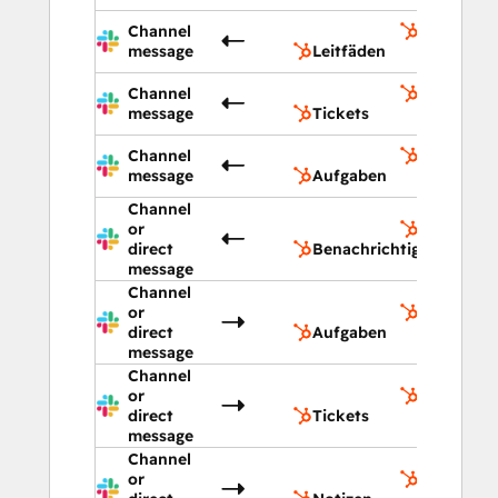
Channel
Leitfäden
message
Leitfäden
Channel
Tickets
message
Tickets
Channel
Aufgaben
message
Aufgaben
Channel
or
Benachric
direct
Benachrichtigungen
message
Channel
or
Aufgaben
direct
Aufgaben
message
Channel
or
Tickets
direct
Tickets
message
Channel
or
Notizen