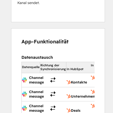
Kanal sendet.
App-Funktionalität
Datenaustausch
Richtung der
In HubSpot
Datenquelle
Synchronisierung
In HubSpot
Channel
Kontakte
message
Kontakte
Channel
Unterneh
message
Unternehmen
Channel
Deals
message
Deals