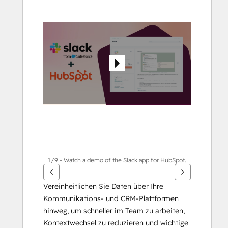
die
Pfeiltasten,
um
andere
Elemente
anzuzeigen
1/9 - Watch a demo of the Slack app for HubSpot.
Vereinheitlichen Sie Daten über Ihre 
Kommunikations- und CRM-Plattformen 
hinweg, um schneller im Team zu arbeiten, 
Kontextwechsel zu reduzieren und wichtige 