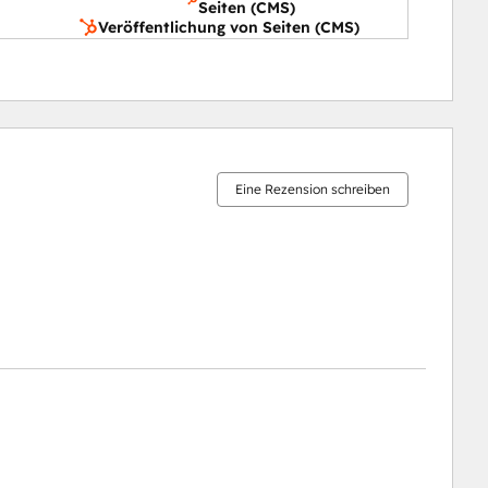
Seiten (CMS)
Veröffentlichung von Seiten (CMS)
11 %
15 %
16 %
21 %
37 %
abgeschlossen
abgeschlossen
abgeschlossen
abgeschlossen
abgeschlossen
Eine Rezension schreiben