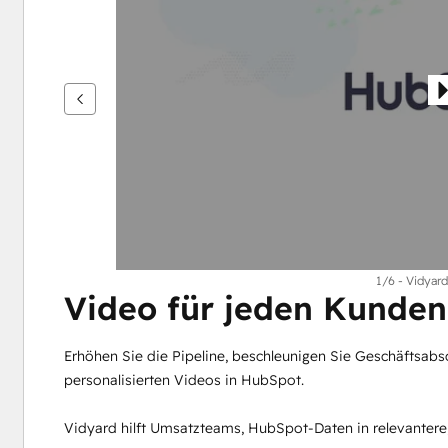
um
andere
Elemente
anzuzeigen
1/6 - Vidyard
Video für jeden Kund
Erhöhen Sie die Pipeline, beschleunigen Sie Geschäftsabs
personalisierten Videos in HubSpot.
Vidyard hilft Umsatzteams, HubSpot-Daten in relevanter