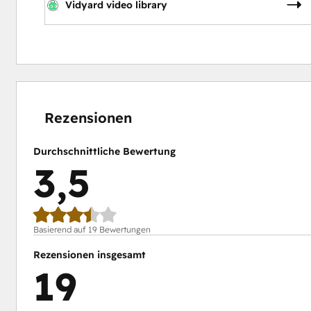
Vidyard video library
11 %
15 %
16 %
21 %
37 %
abgeschlossen
abgeschlossen
abgeschlossen
abgeschlossen
abgeschlossen
Rezensionen
Durchschnittliche Bewertung
3,5
Basierend auf 19 Bewertungen
Rezensionen insgesamt
19