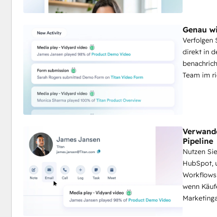
Genau w
Verfolgen
direkt in 
benachrich
Team im r
Verwande
Pipeline
Nutzen Si
HubSpot, 
Workflows 
wenn Käufe
Marketinga