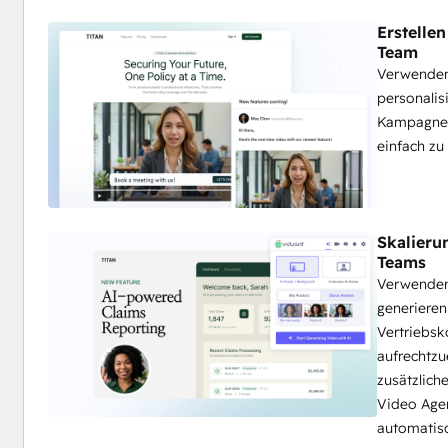
Erstelle
Team
Verwenden
personalis
Kampagnen
einfach zu
Skalieru
Teams
Verwenden 
generieren
Vertriebs
aufrechtzu
zusätzlich
Video Agen
automatisc