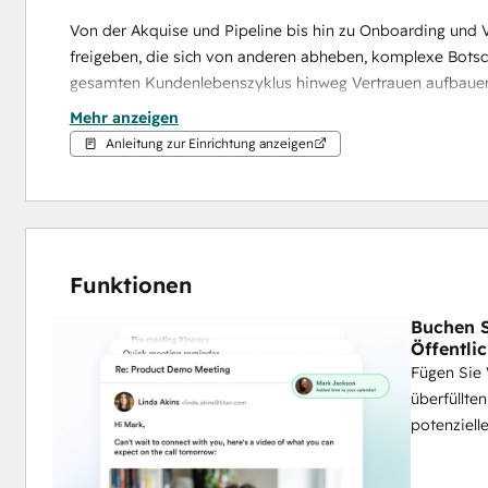
Von der Akquise und Pipeline bis hin zu Onboarding und V
freigeben, die sich von anderen abheben, komplexe Botsch
gesamten Kundenlebenszyklus hinweg Vertrauen aufbaue
Mehr anzeigen
Verfolgen Sie das Engagement direkt in HubSpot, um zu se
Anleitung zur Einrichtung anzeigen
Nachverfolgung zu priorisieren und um zu messen, welche 
⚠️ Sind Sie bereit, personalisierte Videos mit KI zu skal
Daten, um automatisch kontextbezogene, personalisiert
Ihr Team mehr Interessenten und Kunden erreichen, ohn
Funktionen
Buchen S
Öffentlic
Fügen Sie
überfüllte
potenziell