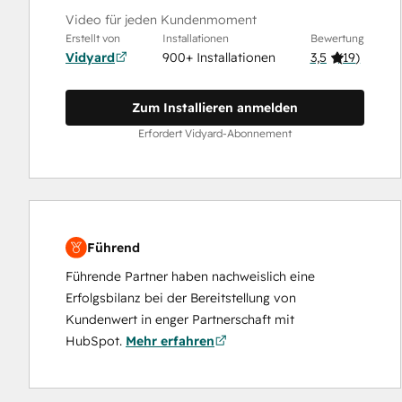
Video für jeden Kundenmoment
Erstellt von
Installationen
Bewertung
Vidyard
900+ Installationen
3,5
(
19
)
Zum Installieren anmelden
Erfordert Vidyard-Abonnement
Führend
Führende Partner haben nachweislich eine
Erfolgsbilanz bei der Bereitstellung von
Kundenwert in enger Partnerschaft mit
HubSpot.
Mehr erfahren