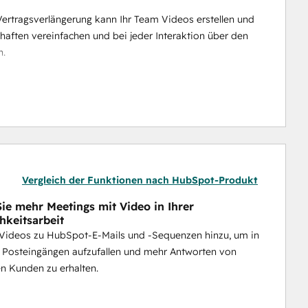
ertragsverlängerung kann Ihr Team Videos erstellen und 
aften vereinfachen und bei jeder Interaktion über den 
n.
hen, wer sich die Videos ansieht, um die 
Ergebnisse erzielt werden.
ieren? Der 
Video Agent 
von Vidyard 
nutzt HubSpot-
e Videos zu generieren und zu versenden - so kann 
e die menschliche Note zu verlieren.
Vergleich der Funktionen nach HubSpot-Produkt
ie mehr Meetings mit Video in Ihrer
hkeitsarbeit
 Videos zu HubSpot-E-Mails und -Sequenzen hinzu, um in
n Posteingängen aufzufallen und mehr Antworten von
en Kunden zu erhalten.