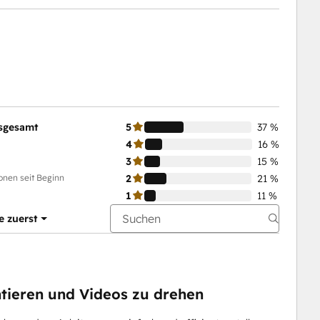
sgesamt
5
37 %
4
16 %
3
15 %
onen seit Beginn
2
21 %
1
11 %
e zuerst
ntieren und Videos zu drehen