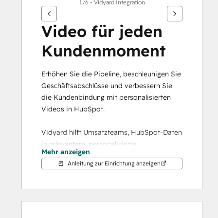
1/6 - Vidyard Integration
Video für jeden 
Kundenmoment
Erhöhen Sie die Pipeline, beschleunigen Sie 
Geschäftsabschlüsse und verbessern Sie 
die Kundenbindung mit personalisierten 
Videos in HubSpot.
Vidyard hilft Umsatzteams, HubSpot-Daten 
in relevantere, personalisierte 
Mehr anzeigen
Videokommunikation umzuwandeln.
Anleitung zur Einrichtung anzeigen
Von der Akquise und Pipeline bis hin zu 
Onboarding und Vertragsverlängerung kann 
Ihr Team Videos erstellen und freigeben, 
die sich von anderen abheben, komplexe 