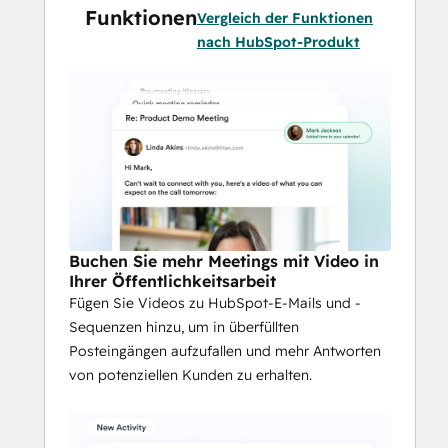
Funktionen
Botschaften vereinfachen und bei jeder 
Vergleich der Funktionen
Interaktion über den gesamten 
nach HubSpot-Produkt
Kundenlebenszyklus hinweg Vertrauen 
aufbauen.
Verfolgen Sie das Engagement direkt in 
HubSpot, um zu sehen, wer sich die Videos 
ansieht, um die Nachverfolgung zu 
priorisieren und um zu messen, welche 
Ergebnisse erzielt werden.
Buchen Sie mehr Meetings mit Video in
⚠️ Sind Sie bereit, personalisierte Videos 
Ihrer Öffentlichkeitsarbeit
Fügen Sie Videos zu HubSpot-E-Mails und -
mit KI zu skalieren? Der 
Video Agent 
von 
Sequenzen hinzu, um in überfüllten
Vidyard 
nutzt HubSpot-Daten, um 
Posteingängen aufzufallen und mehr Antworten
automatisch kontextbezogene, 
von potenziellen Kunden zu erhalten.
personalisierte Videos zu generieren und 
zu versenden - so kann Ihr Team mehr 
Interessenten und Kunden erreichen, 