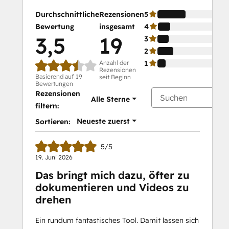
Durchschnittliche
Rezensionen
5
Bewertung
insgesamt
4
3,5
19
3
2
Anzahl der
1
Rezensionen
Basierend auf 19
seit Beginn
Bewertungen
Rezensionen
Alle Sterne
filtern:
Neueste zuerst
Sortieren:
5/5
19. Juni 2026
Das bringt mich dazu, öfter zu
dokumentieren und Videos zu
drehen
Ein rundum fantastisches Tool. Damit lassen sich