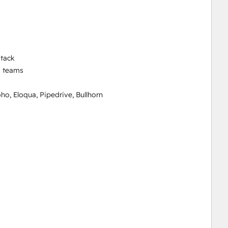
tack

 teams

o, Eloqua, Pipedrive, Bullhorn 
