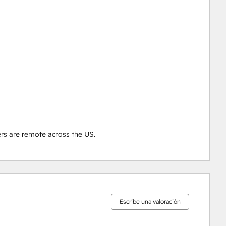
rs are remote across the US.
0%
0%
0%
0%
100%
completo
completo
completo
completo
completo
Escribe una valoración