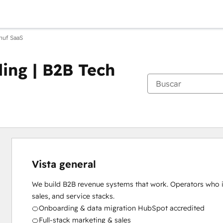
nuf SaaS
ing | B2B Tech
Vista general
We build B2B revenue systems that work. Operators who i
sales, and service stacks.

🍊Onboarding & data migration HubSpot accredited

🍊Full-stack marketing & sales
