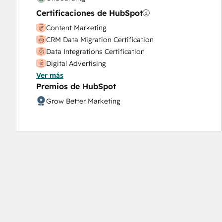
Certificaciones de HubSpot
Content Marketing
CRM Data Migration Certification
Data Integrations Certification
Digital Advertising
Ver más
Digital Marketing
Premios de HubSpot
Email Marketing Certification
Frictionless Sales
Grow Better Marketing
Guided Client Onboarding
HubSpot Architecture II: Content and
Messaging Tools
HubSpot CMS for Developers II
HubSpot Content Hub Software
HubSpot Email Marketing Software
Certification
HubSpot Implementation for Partners
HubSpot Marketing Hub Software Certification
HubSpot Reporting