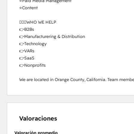
⭐Paid Media Management

⭐Content

🦸🏻‍♀️WHO WE HELP

👉B2Bs

👉Manufacturering & Distribution

👉Technology

👉VARs

👉SaaS

👉Nonprofits

We are located in Orange County, California. Team membe
0%
0%
0%
0%
100%
completo
completo
completo
completo
completo
Valoraciones
Valoración promedio