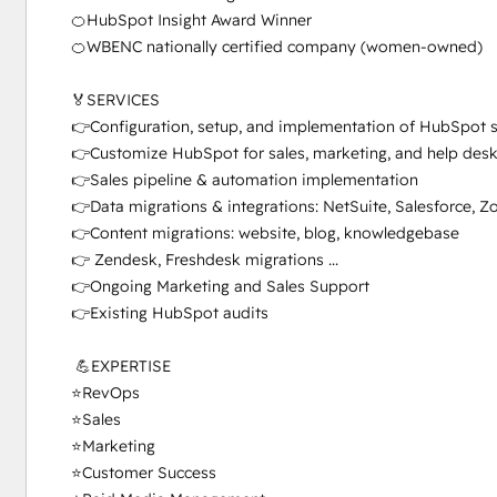
🍊HubSpot Insight Award Winner

🍊WBENC nationally certified company (women-owned)

🏅SERVICES

👉Configuration, setup, and implementation of HubSpot s
👉Customize HubSpot for sales, marketing, and help desk
👉Sales pipeline & automation implementation

👉Data migrations & integrations: NetSuite, Salesforce, Zoh
👉Content migrations: website, blog, knowledgebase

👉 Zendesk, Freshdesk migrations ...

👉Ongoing Marketing and Sales Support

👉Existing HubSpot audits  

 💪EXPERTISE

⭐RevOps

⭐Sales 

⭐Marketing 

⭐Customer Success
