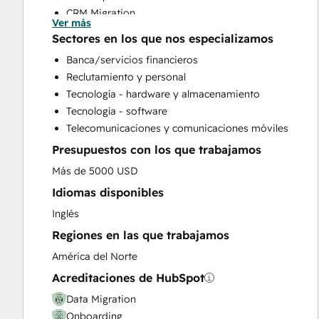
CRM Migration
Ver más
Customer Marketing
Sectores en los que nos especializamos
Customer Success Training
Banca/servicios financieros
Customer Survey and Analysis
Reclutamiento y personal
Email Marketing
Tecnología - hardware y almacenamiento
Full Inbound Marketing Services
Tecnología - software
Help Desk Implementation
Telecomunicaciones y comunicaciones móviles
HubSpot Onboarding
Presupuestos con los que trabajamos
Knowledge Base Development
Paid Advertising
Más de 5000 USD
Sales and Marketing Alignment
Idiomas disponibles
Sales Coaching and Training
Inglés
Sales Enablement
Regiones en las que trabajamos
Social Media
Website Migration
América del Norte
Acreditaciones de HubSpot
Data Migration
Onboarding