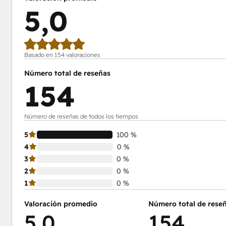
5,0
Basado en 154 valoraciones
Número total de reseñas
154
Número de reseñas de todos los tiempos
5
100 %
4
0 %
3
0 %
2
0 %
1
0 %
Valoración promedio
Número total de rese
5,0
154