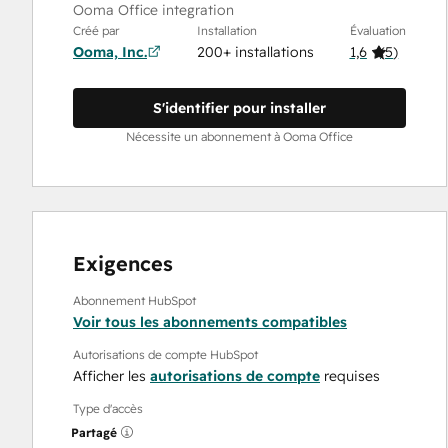
Ooma Office integration
Créé par
Installation
Évaluation
Ooma, Inc.
200+ installations
1,6
(
5
)
S'identifier pour installer
Nécessite un abonnement à Ooma Office
Exigences
Abonnement HubSpot
Voir tous les abonnements compatibles
Autorisations de compte HubSpot
Afficher les
autorisations de compte
requises
Type d'accès
Partagé