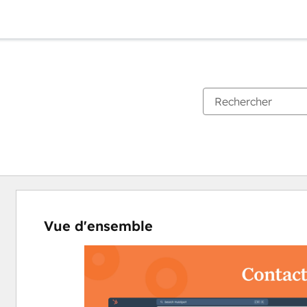
Vue d'ensemble
Utilisez
les
touches
de