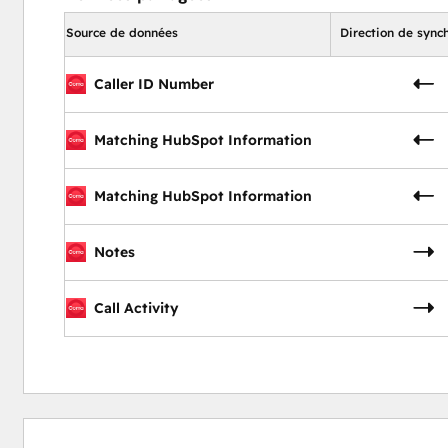
Source de données
Direction de sync
Caller ID Number
Matching HubSpot Information
Matching HubSpot Information
Notes
Call Activity
0 %
0 %
0 %
20 %
80 %
effectué
effectué
effectué
effectué
effectué