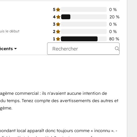
5
0 %
4
20 %
3
0 %
uis le début
2
0 %
1
80 %
récents
atagème commercial : ils n'avaient aucune intention de
 du temps. Tenez compte des avertissements des autres et
agème.
spondant local apparaît donc toujours comme « inconnu ». -