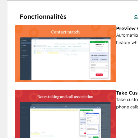
Fonctionnalités
C
Preview 
Automatica
history wh
Take Cu
Take custo
phone calls