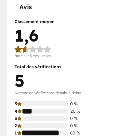
Avis
Classement moyen
1,6
Basé sur 5 évaluations
Total des vérifications
5
Nombre de vérifications depuis le début
5
0 %
4
20 %
3
0 %
2
0 %
1
80 %