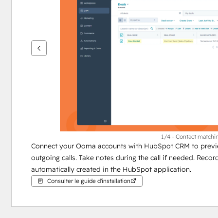
flèches
pour
voir
d'autres
éléments
1/4 - Contact matchin
Connect your Ooma accounts with HubSpot CRM to previe
outgoing calls. Take notes during the call if needed. Records
automatically created in the HubSpot application.
Consulter le guide d'installation