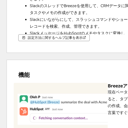
SlackのスレッドでBreezeを使用して、CRMデー
タスクやメモの作成ができます。
Slackにいながらにして、スラッシュコマンドやショー
レコードを検索、作成、管理できます。
SlackメッセージをHubSpotのメモやタスクに変
設定方法に関するヘルプ記事を表示
ムチャンネル全体で共有できます。
Service Hubと同期して、チケットの解決をより
Slackからのクイックアクション、Slackチャンネ
ます。
新規または既存のSlackチャンネルをHubSpotの
機能
チームとのコラボレーションを実現します。
Breez
現在ベータ版
ると、タブ
の作成、会
言葉ですぐ