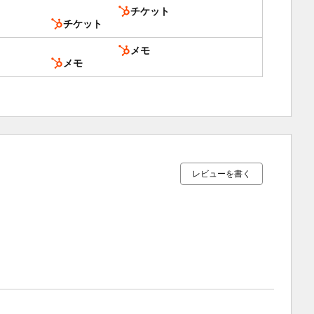
チケット
チケット
メモ
メモ
9%
10%
16%
20%
45%
完
完
完
完
完
了
了
了
了
了
レビューを書く