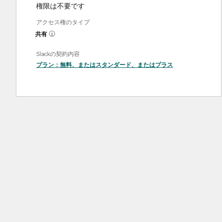
権限は不要です
アクセス権のタイプ
共有
Slackの契約内容
プラン：
無料
、または
スタンダード
、または
プラス