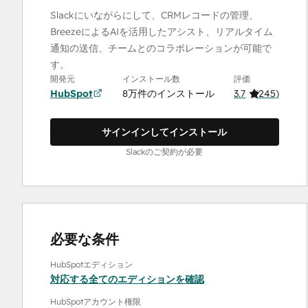
Slackにいながらにして、CRMレコードの管理、
BreezeによるAIを活用したアシスト、リアルタイム
通知の送信、チームとのコラボレーションが可能で
す。
開発元
インストール数
評価
HubSpot
8万件のインストール
3.7
(
245
)
サインインしてインストール
Slackのご契約が必要
必要な条件
HubSpotエディション
対応する全てのエディションを確認
HubSpotアカウント権限