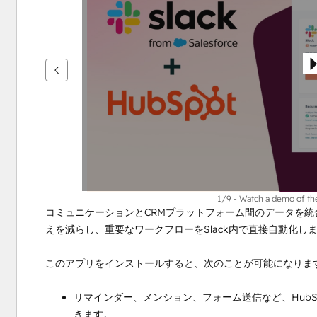
を
表
示
す
る
に
は
矢
印
キ
ー
を
1/9 - Watch a demo of th
コミュニケーションとCRMプラットフォーム間のデータを
使
えを減らし、重要なワークフローをSlack内で直接自動化し
用
し
このアプリをインストールすると、次のことが可能になりま
ま
す
リマインダー、メンション、フォーム送信など、HubSp
きます。