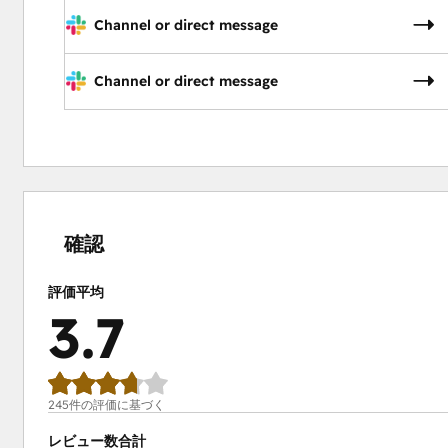
Channel or direct message
Channel or direct message
9%
10%
16%
20%
45%
完
完
完
完
完
了
了
了
了
了
確認
評価平均
3.7
245件の評価に基づく
レビュー数合計