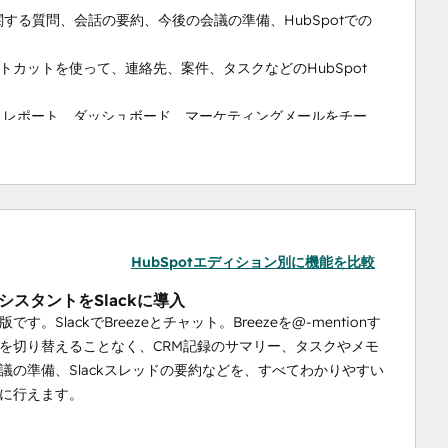
タに関する質問、会話の要約、今後の会議の準備、HubSpotでの
トカットを使って、連絡先、案件、タスクなどのHubSpot
換し、レポート、ダッシュボード、マーケティングメールをチー
効率的に管理できます。スレッド化された返信、アットメント、
ルに送信されるチケットの種類を設定してコラボレーションでき
案件や企業に関連付けることでコミュニケーションを効率化し、
HubSpotエディション別に機能を比較
eアシスタントをSlackに導入
です。SlackでBreezeとチャット。Breezeを@-mentionす
を切り替えることなく、CRM記録のサマリー、タスクやメモ
議の準備、Slackスレッドの要約などを、すべてわかりやすい
に行えます。