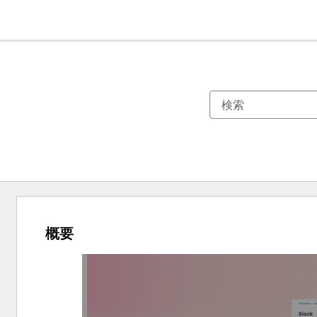
概要
他
の
項
目