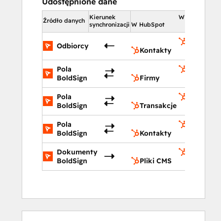
Udostępnione dane
Kierunek
W HubSpot
Źródło danych
synchronizacji
W HubSpot
Kontakty
Odbiorcy
Kontakty
Pola
Firmy
BoldSign
Firmy
Pola
Transakcj
BoldSign
Transakcje
Pola
Kontakty
BoldSign
Kontakty
Dokumenty
Pliki CMS
BoldSign
Pliki CMS