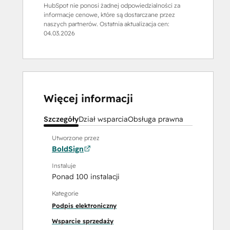
HubSpot nie ponosi żadnej odpowiedzialności za
informacje cenowe, które są dostarczane przez
naszych partnerów. Ostatnia aktualizacja cen:
04.03.2026
Więcej informacji
Szczegóły
Dział wsparcia
Obsługa prawna
Utworzone przez
BoldSign
Instaluje
Ponad 100 instalacji
Kategorie
Podpis elektroniczny
Wsparcie sprzedaży