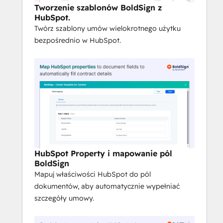
wysłaniem.
Tworzenie szablonów BoldSign z
Automatyczne zapisywanie 
HubSpot.
Twórz szablony umów wielokrotnego użytku
wypełnionych dokumentów
 - 
bezpośrednio w HubSpot.
podpisane umowy są zapisywane z 
powrotem w powiązanym rekordzie 
HubSpot.
Ścieżki audytu i zgodność z 
przepisami
 - odporne na manipulacje 
ścieżki audytu zgodne z normami 
SOC 2, HIPAA, RODO, PCI DSS i 
eIDAS.
Obsługa wielu podpisujących
 - 
dodawanie wielu odbiorców ze 
HubSpot Property i mapowanie pól
zdefiniowaną kolejnością 
BoldSign
podpisywania lub podpisywanie 
Mapuj właściwości HubSpot do pól
równoległe.
dokumentów, aby automatycznie wypełniać
Elastyczne uwierzytelnianie
 - 
szczegóły umowy.
weryfikuj podpisujących za pomocą 
wiadomości e-mail, SMS lub 