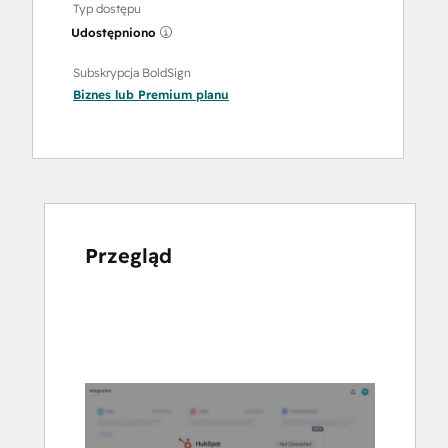
Typ dostępu
Udostępniono
Subskrypcja BoldSign
Biznes
lub
Premium
planu
Przegląd
Użyj
klawiszy
strzałek,
aby
przeglądać
inne
elementy