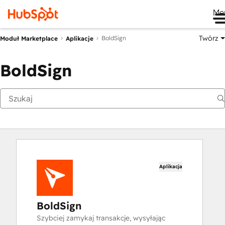
Me
Twórz
BoldSign
Moduł Marketplace
Aplikacje
BoldSign
Aplikacja
BoldSign
Szybciej zamykaj transakcje, wysyłając