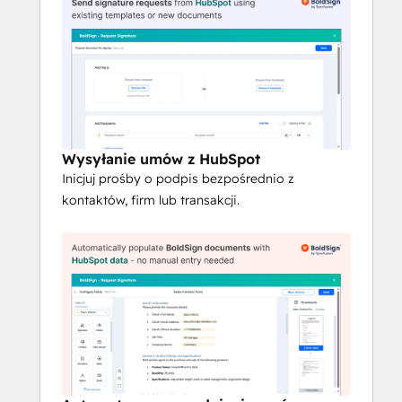
weryfikacji tożsamości.
Niestandardowy branding
 - 
personalizacja stron podpisywania i 
wiadomości e-mail za pomocą logo i 
kolorów marki.
Wielokanałowa dostawa
 - Docieraj 
do podpisujących za pośrednictwem 
Wysyłanie umów z HubSpot
poczty e-mail
, 
SMS-ów
 lub 
Inicjuj prośby o podpis bezpośrednio z
WhatsApp
, aby zwiększyć wskaźniki 
kontaktów, firm lub transakcji.
ukończenia.