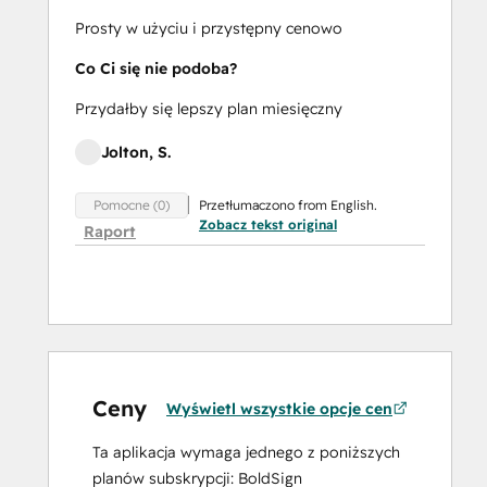
Prosty w użyciu i przystępny cenowo
Co Ci się nie podoba?
Przydałby się lepszy plan miesięczny
Jolton, S.
Przetłumaczono from English.
Pomocne (0)
Zobacz tekst original
Raport
Ceny
Wyświetl wszystkie opcje cen
Ta aplikacja wymaga jednego z poniższych
planów subskrypcji: BoldSign