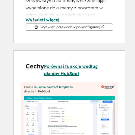
rzeczywistym i automatycznie zapisując 
wypełnione dokumenty z powrotem w 
odpowiednich rekordach HubSpot.
Wyświetl więcej
Wyświetl przewodnik po konfiguracji
Od działu sprzedaży, przez dział prawny, 
po dział operacyjny - cały zespół może 
zarządzać całym obiegiem umów - 
wysyłaniem, podpisywaniem i 
przechowywaniem - wszystko w HubSpot.
Cechy
Porównaj funkcje według
Najważniejsze funkcje:
planów HubSpot
Wysyłanie dokumentów 
bezpośrednio z HubSpot
 - 
Inicjowanie próśb o podpis z 
kontaktów, firm lub transakcji.
Łączenie danych kontaktów i 
transakcji w szablony
 - 
Automatyczne wypełnianie pól przy 
użyciu właściwości HubSpot przed 