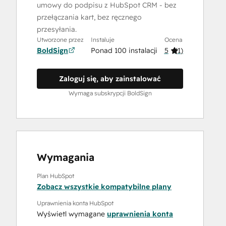
umowy do podpisu z HubSpot CRM - bez
przełączania kart, bez ręcznego
przesyłania.
Utworzone przez
Instaluje
Ocena
BoldSign
Ponad 100 instalacji
5
(
1
)
Zaloguj się, aby zainstalować
Wymaga subskrypcji BoldSign
Wymagania
Plan HubSpot
Zobacz wszystkie kompatybilne plany
Uprawnienia konta HubSpot
Wyświetl wymagane
uprawnienia konta