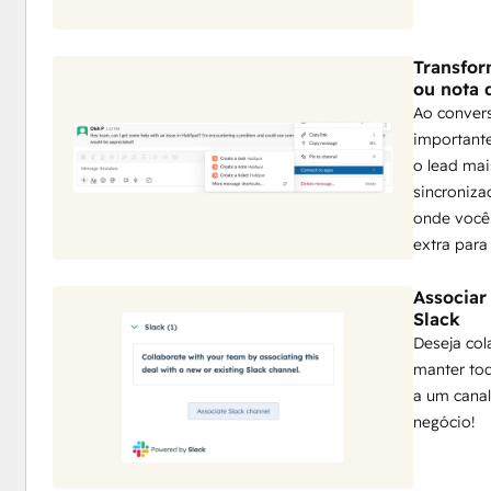
Transfor
ou nota 
Ao conver
important
o lead mai
sincroniz
onde você 
extra para
Associar
Slack
Deseja co
manter tod
a um canal
negócio!