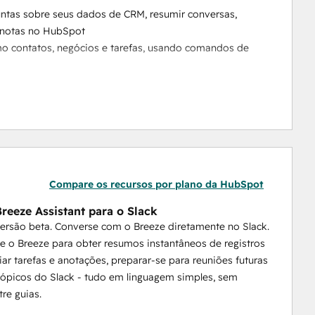
ntas sobre seus dados de CRM, resumir conversas, 
u notas no HubSpot
mo contatos, negócios e tarefas, usando comandos de 
 HubSpot e compartilhe relatórios, painéis e e-mails 
lução de tíquetes com mais eficiência. Colabore com 
das no Slack e configure os tipos de tíquetes enviados 
 Slack novo ou existente a um negócio ou empresa da 
todos informados.
Compare os recursos por plano da HubSpot
Breeze Assistant para o Slack
ersão beta. Converse com o Breeze diretamente no Slack.
 o Breeze para obter resumos instantâneos de registros
iar tarefas e anotações, preparar-se para reuniões futuras
tópicos do Slack - tudo em linguagem simples, sem
tre guias.