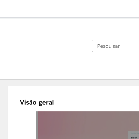
Visão geral
Use
as
setas
para