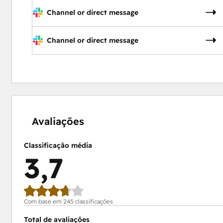
Channel or direct message
Channel or direct message
9%
10%
16%
20%
45%
concluído
concluído
concluído
concluído
concluído
Avaliações
Classificação média
3,7
Com base em 245 classificações
Total de avaliações