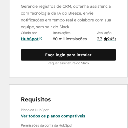
Gerencie registros de CRM, obtenha assistência
com tecnologia de IA do Breeze, envie
notificações em tempo real e colabore com sua
equipe, sem sair do Slack.
Criado por
Instalações
Avaliação
HubSpot
80 mil instalações
3,7
(
245
)
Faça login para instalar
Requer assinatura do Slack
Requisitos
Plano da HubSpot
Ver todos os planos compatíveis
Permissões da conta da HubSpot