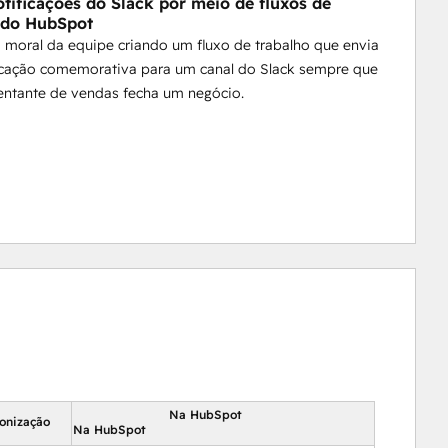
otificações do Slack por meio de fluxos de
 do HubSpot
moral da equipe criando um fluxo de trabalho que envia
icação comemorativa para um canal do Slack sempre que
entante de vendas fecha um negócio.
Na HubSpot
ronização
Na HubSpot