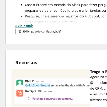
Usar o Breeze em threads do Slack para fazer pergu
preparar-se para reuniões futuras e criar tarefas o
Pesquise, crie e gerencie registros do HubSpot, co
barra e atalhos sem sair do Slack.
Exibir mais
Converta mensagens do Slack em notas ou tarefas da
Exibir guia de configuração
de marketing nos canais da sua equipe.
Sincronize com o Service Hub para gerenciar a reso
respostas em sequência, menções, realize ações rápi
para um canal do Slack.
Simplifique a comunicação associando um canal do
Recursos
HubSpot para colaborar com sua equipe e manter 
Traga o 
Agora na v
@mencione
de CRM, cr
e resumir 
alternar en