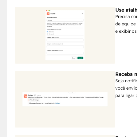
Use atal
Precisa c
de equipe 
e exibir o
Receba n
Seja noti
você envio
para ligar 