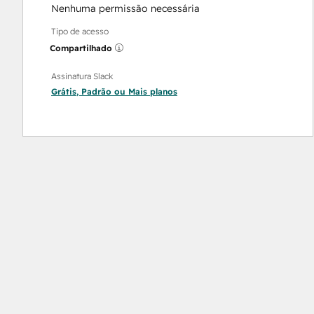
Nenhuma permissão necessária
Tipo de acesso
Compartilhado
Assinatura Slack
Grátis
,
Padrão
ou
Mais
planos