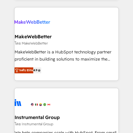
is there for you to: - Grow revenue, and run your
service creative agencies in the HubSpot
business more efficiently - Build stronger
ecosystem, we blend strategy, technology, & award-
relationships with customers - Make better
winning design to build scalable, globally
decisions with data - Find a new voice and reach
regionalized HubSpot websites, integrated
more people - Get the most out of your HubSpot
marketing campaigns, & RevOps frameworks that
MakeWebBetter
investment
fuel long-term success We connect the entire
โดย MakeWebBetter
customer lifecycle through seamless integrations,
MakeWebBetter is a HubSpot technology partner
ensure long-term adoption with change-
proficient in building solutions to maximize the
management programs, and align marketing, sales,
operational efficiency of HubSpot. The fastest-
and service to drive sustainable growth With 6 key
ระดับ Elite
4.9
growing tech-enabler & facilitator, MakeWebBetter,
HubSpot accreditations and experience across
hands you the blend of HubSpot expertise &
hundreds of organizations in dozens of industries,
eminent solutions & integrations. Trust us to
there’s a good chance one of our globally integrated
streamline your HubSpot experience. 🚀HubSpot
teams has worked with clients just like you Let’s
Elite Partners with 10+ years of HubSpot experience
explore whether S2 is the partner you’ve been
🤝HubSpot Premier Integration partner 🤝Google
looking for...and get your next big initiative moving!
Premier Partner 2023 🌟5 HubSpot Accreditations 🌟
Instrumental Group
Won HubSpot Theme Challenge 2021 🌟INBOUND’19
โดย Instrumental Group
HubSpot Rising Star Why us? Harnessing the full
We help companies scale with HubSpot. From small