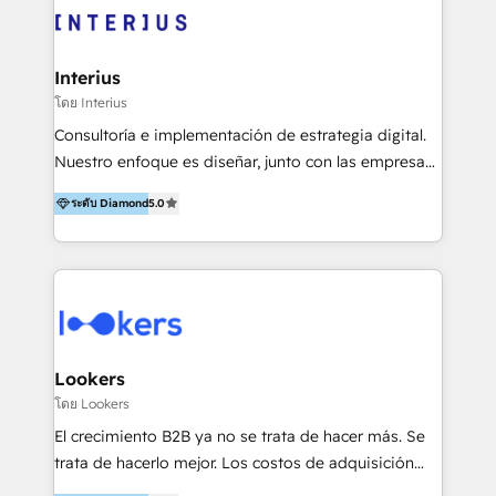
HubSpot Partner der Kategorie Customer First in
EMEA in Q1 2025.
Interius
โดย Interius
Consultoría e implementación de estrategia digital.
Nuestro enfoque es diseñar, junto con las empresas,
la mejor forma de conectar con su mercado meta,
ระดับ Diamond
5.0
ayudándolas a utilizar la tecnología disponible para
hacer rentables sus procesos comerciales.
Lookers
โดย Lookers
El crecimiento B2B ya no se trata de hacer más. Se
trata de hacerlo mejor. Los costos de adquisición
suben, el retorno no escala, y los equipos están