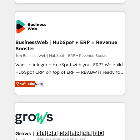
prospecting, follow-ups, service triage, and
data across every system. Core Solutions: -
knowledge retrieval—built in HubSpot. ⚡ Fast-Track
HubSpot CRM Data Migration - Custom HubSpot
& Growth-Track Services Fast-Track: Rapid HubSpot
Integrations (ERP, SaaS, APIs) - Real-Time Data
onboarding in weeks Growth-Track: Unlock
Synchronization - HubSpot Portal Consolidation -
advanced optimization & adoption 📍 São Paulo, BR
Data Quality & Deduplication Use Cases: - Salesforce
• Des Moines, IA • New York, NY
to HubSpot migrations - HubSpot and NetSuite or
BusinessWeb | HubSpot + ERP = Revenue
Booster
ERP integrations - Multi-system data
synchronization - Fixing broken or unreliable
โดย BusinessWeb | HubSpot + ERP = Revenue Booster
integrations Trusted by RevOps teams to manage
Want to integrate HubSpot with your ERP? We build
complex, high-risk CRM migrations and integrations.
HubSpot CRM on top of ERP — REV.BW is ready to
use business model that you can for fast CRM start
ระดับ Elite
5.0
in your organization. It's not brands that solve
challenges — it's people. Our Revenue Architects
work side-by-side with your team to turn your ERP
data into real sales control. Our mission? Make your
CRM actually drive revenue. We focus on
manufacturing, trade, distribution, logistics and
software companies that run ERP systems and need
Grows | 🇵🇪 🇨🇴 🇲🇽 🇪🇨 🇨🇱 🇵🇦
a proven sales management layer, with pipeline