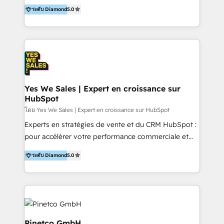
from HubSpot. HubGem is the world’s most
truth! Run a unified platform you can trust. We can
ระดับ Diamond
5.0
experienced HubSpot partner for the education
do the work for you or coach you to do it yourself.
sector, supporting over 200 organisations across 24
Either way, you’ll gain valuable insights and benefit
countries. Our team combines 130+ years of
from the same expertise trusted by brands like
education experience with deep HubSpot expertise
Bupa, Kennards Hire, Penrith Solar, Boston Scientific,
to help you simplify processes, improve
and Kirana Colleges.
engagement, and build sustainable systems that
support long-term growth. We understand
Yes We Sales | Expert en croissance sur
HubSpot
admissions, student recruitment, marketing, and
alumni engagement because many of our team have
โดย Yes We Sales | Expert en croissance sur HubSpot
worked in these roles. This means we design
Experts en stratégies de vente et du CRM HubSpot :
HubSpot setups that reflect the way your
pour accélérer votre performance commerciale et
organisation works, giving your teams confidence
améliorer vos processus métiers. Partenaire certifié,
ระดับ Diamond
5.0
and clarity from day one. We offer specialist
nous intervenons sur l’ensemble des Hubs
onboarding, consultancy, and ongoing support to
(Marketing, Sales, Service, CMS et Operations) pour
help education teams replace manual tasks, improve
concevoir une architecture cohérente et orientée
reporting, and deliver better experiences for families
résultats. Nos expertises : - Déploiement structuré
and learners. Services are delivered remotely
de HubSpot : cadrage fonctionnel, paramétrage
worldwide or in person within the UK.
avancé, intégrations avec vos outils existants -
Pinetco GmbH