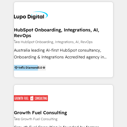
multiply growth by combining HubSpot expertise,
revenue expansion. We serve companies across
advanced development, and AI innovation. We work
various segments, offering customized solutions
in a variety of industries, but have a focus on
that adhere to CRM best practices and team training.
technology (hardware, software, SaaS, IT,
cybersecurity), education (K12 enrollment, hiring,
HubSpot Onboarding, Integrations, AI,
RevOps
eLearning, and university enrollment), health, and
finance. Don't fit into one of those industries? No
โดย HubSpot Onboarding, Integrations, AI, RevOps
worries. We have clients in over 40 industries! Let's
Australia leading AI-first HubSpot consultancy,
chat. We have also created the only SchoolMint →
Onboarding & Integrations Accredited agency in
HubSpot integration, Avela → HubSpot integration,
Australia. We implement HubSpot & enable mid-
ระดับ Diamond
5.0
Infinite Campus → HubSpot integration for K12
market businesses & their teams to grow across
schools & networks! As a HubSpot Solutions Partner
sales, marketing, customer service, and revenue
since 2015, we have grown with HubSpot and thrive
operations. Your tried, tested, and proven pathway
in intricate, complex, and sophisticated HubSpot
to AI adoption: our ​5 AI pillars framework guides
solution architecture and implementation.
organisations to scale their Solutions & AI Journey
on HubSpot and AI across People, Data, Process and
Systems, Technology, and Governance​, practically
Growth Fuel Consulting
and safely. We combine deep HubSpot expertise
โดย Growth Fuel Consulting
with human-led AI strategy and implementation to