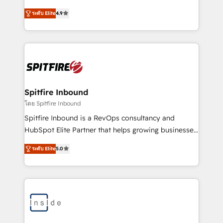
Consultancy • HubSpot Check-up, Onboarding and
(dashboards que nadie mira, funnels sin dueño,
Training • Marketing, Sales and Customer Service
ระดับ Elite
4.9
equipos en Excel) o antes de que eso te pase si
Automation • System Integration • Web-design on
estás arrancando desde cero. Más de 600
HubSpot CMS • Inbound Marketing, with AI-based
implementaciones, integraciones a la medida y
TECH-SEO
websites sobre Content Hub nos han enseñado a
diseñar procesos claros, datos limpios y
automatizaciones que tu equipo realmente usa, para
que tu CRM sea una fuente de pipeline predecible y
Spitfire Inbound
no otro proyecto eterno.
โดย Spitfire Inbound
Spitfire Inbound is a RevOps consultancy and
HubSpot Elite Partner that helps growing businesses
design predictable, scalable revenue-driving
ระดับ Elite
5.0
strategies. With offices in South Africa and London,
we take a RevOps-led approach that aligns sales,
marketing & service, breaks down silos, and gives
teams the clarity to operate efficiently and with
confidence. We deliver end to end strategy and
implementation, aligning people, processes, data