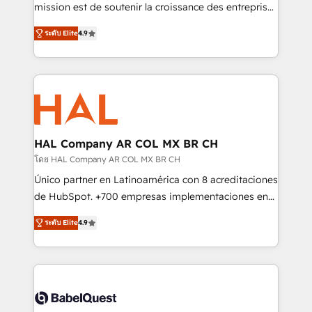
auprès de plus de 400 clients, nous comprenons
mission est de soutenir la croissance des entreprises
rapidement vos enjeux et intégrons parfaitement
B2B à travers l’acquisition de nouveaux clients,
ระดับ Elite
4.9
HubSpot dans votre organisation. Pour toute
l'intégration CRM et le développement des revenus
question technique ou besoin de structuration de
auprès de vos comptes existants. En France et à
votre projet HubSpot, contactez notre équipe pour
l'international, nous travaillons avec des ETI
un échange dédié.
ambitieuses, des grands groupes voulant aller au-
delà d’une simple transformation digitale et des
startups florissantes. Nos 3 grandes expertises sont :
➤ L’intégration de CRM et de méthodologie RevOps
HAL Company AR COL MX BR CH
pour aligner les équipes marketing, commerciales et
โดย HAL Company AR COL MX BR CH
support client (data migration, synchronisation API,
Único partner en Latinoamérica con 8 acreditaciones
audit et maintenance) ➤ La création de sites internet
de HubSpot. +700 empresas implementaciones en
de conversion qui transforment les visiteurs en
Latinoamérica. 6 Certified Trainers certificados por
opportunités d'affaires ➤ La mise en place de
ระดับ Elite
4.9
HubSpot Academy. 167 reseñas verificadas por
stratégies d'acquisition marketing (SEO, SEA,
HubSpot. Somos una consultora técnica y no una
inbound, automatisation marketing, ABM, IA,
agencia de marketing que también vende HubSpot.
emailing) Informations clés : - 10 ans d'expérience -
Mientras otros aprenden, nosotros ya
100+ intégrations CRM HubSpot réussies - 40
implementamos HubSpot, desarrollamos
experts conseil - 150 certifications HubSpot