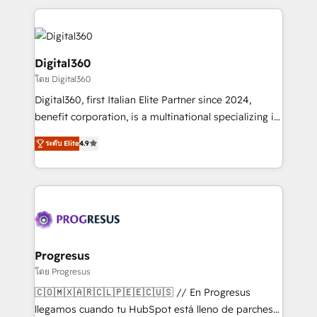
accelerate revenue growth, improve operational
maximising the value of the HubSpot platform and
efficiency, and achieve ROI. 🔧 Flexible Service
building an integrated growth stack that brings your
Packages: Choose ongoing support or project-based
business, operational and technical requirements to
solutions. We offer service packages designed to fit
life, and creates a 360˚ view of your customer to
Digital360
your requirements. Contact us today!
help your teams do more. We specialise in HubSpot
โดย Digital360
technical services, website design and development
Digital360, first Italian Elite Partner since 2024,
as well as agency services that help set you up for
benefit corporation, is a multinational specializing in
success. Now, more than ever you need to connect
strategic consulting, technological solutions,
and align your website and marketing to sales and
ระดับ Elite
4.9
marketing, and communication services, aimed at
customer service. It's time to empower your teams
enhancing business operations and brand
to create great customer experiences that generate
reputation. It collaborates with organizations and
more leads, close more business and engage your
enterprises in both the public and private sectors,
customers. Let's work side-by-side to make it
through a multicultural and multidisciplinary team
happen.
that integrates expertise in humanities, economics,
technology, law, and organization, bringing together
Progresus
managers, entrepreneurs, and seasoned
โดย Progresus
professionals from companies with over forty years
🇨🇴🇲🇽🇦🇷🇨🇱🇵🇪🇪🇨🇺🇸 // En Progresus
of market presence. Our Pillars: • RevOps
llegamos cuando tu HubSpot está lleno de parches