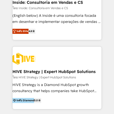
and technology around a single source of truth to
Inside: Consultoria em Vendas e CS
support sustainable growth and better decision-
โดย Inside: Consultoria em Vendas e CS
making. Working with clients locally and globally, our
(English below) A Inside é uma consultoria focada
expertise includes HubSpot onboarding and CRM
em desenhar e implementar operações de vendas e
implementation, automation, sales and customer
CS no HubSpot. Equilibramos profundidade técnica
experience strategy, web development, integrations,
ระดับ Elite
4.8
com prática de execução mão na massa. Nosso
and data-driven campaigns. Winners of the first
diferencial é implementar as ferramentas do
Global HEART Award, Yamini Rogan, CEO of
ecossistema HubSpot com foco em resultados,
HubSpot said "We love the impact you are having in
especialmente novas vendas e expansão de receita.
the community - we are so glad to work with you."
Atendemos principalmente empresas de tecnologia
Connect with us to see how we can do better and be
e de qualquer outro segmento, oferecendo soluções
better together 🏆
personalizadas que seguem as melhores práticas de
HIVE Strategy | Expert HubSpot Solutions
CRM e capacitação de equipes. [English] Inside is a
โดย HIVE Strategy | Expert HubSpot Solutions
consulting firm focused on designing and
HIVE Strategy is a Diamond HubSpot growth
implementing sales and Customer Success (CS)
consultancy that helps companies take HubSpot
operations in HubSpot. We balance technical depth
further than anyone else. We design AI-powered
with hands-on execution. Our differentiator is
ระดับ Diamond
5.0
ecosystems, build complex integrations, and back it
implementing the tools of the HubSpot ecosystem
all with human-centered marketing strategy. We
with a focus on results, especially new sales and