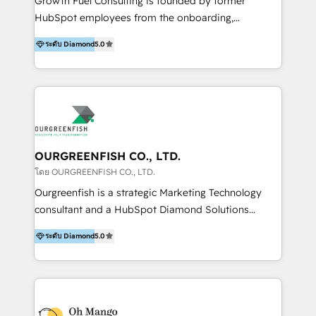
Growth Fuel Consulting is founded by former
deliver measurable ROI, faster time-to-value, and
HubSpot employees from the onboarding,
connected systems that actually work. What sets us
professional services, HubSpot Partner, and
apart: structured sprint delivery, transparent value-
ระดับ Diamond
5.0
HubSpot software sales teams. With over 15 years
based pricing, and a proven 30–90 day impact
of combined in HubSpot experience and more than
framework... no black-box retainers, no vanity
300+ projects delivered, we are able to provide
metrics. From HubSpot onboarding and CRM to AI
unparalleled expertise on HubSpot implementation,
Mastery, Workshops, RevOps, & custom integrations,
ongoing strategy, and day-to-day operation of your
we are your embedded growth partner. Time to
HubSpot software. Supercharge your HubSpot
scale smarter? Let's talk.
growth journey with Growth Fuel Consulting!
OURGREENFISH CO., LTD.
โดย OURGREENFISH CO., LTD.
Ourgreenfish is a strategic Marketing Technology
consultant and a HubSpot Diamond Solutions
Partner since 2018. With 20 years of experience, we
ระดับ Diamond
5.0
specialize in driving business growth through Data,
AI, and connected technology. We turn your data into
a strategic asset by building a Smart CRM
foundation that unifies marketing, sales, and service
operations. By leveraging HubSpot Breeze AI, we