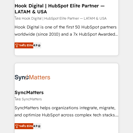
Agent Creation 🔄 Custom Integrations & Data
Hook Digital | HubSpot Elite Partner —
LATAM & USA
Migration Why 1406 We become part of your team.
Your team learns while we build. We fix what others
โดย Hook Digital | HubSpot Elite Partner — LATAM & USA
broke. Built for mid-market reality—practical
Hook Digital is one of the first 50 HubSpot partners
solutions that work with your actual headcount and
worldwide (since 2010) and a 7x HubSpot Awarded
constraints. By the Numbers 🏆 Top 1% of all
Elite Partner. With 500+ projects across the U.S.,
ระดับ Elite
4.9
HubSpot partners 🔄 Top 5% globally in client
Brazil, and LATAM, we combine global expertise with
retention 📅 8+ years of consistent results since 2017
regional experience. Today, we are Brazil’s largest
Who We Serve Revenue teams, marketing leaders,
HubSpot Elite Partner—trusted by companies across
and sales ops at mid-market companies ready to
the Americas to scale smarter. ⚙️ CRM
move beyond spreadsheets into unified systems
Implementation & Migration Onboarding across all
that drive real business results.
Hubs, plus migrations from Salesforce, Pipedrive, RD
Station, Freshdesk, Intercom, and more. Custom
SyncMatters
objects, automations, and integrations built for
โดย SyncMatters
growth. 🚀 AI-Driven GTM Orchestration Unify
SyncMatters helps organizations integrate, migrate,
HubSpot with LinkedIn, WhatsApp, email, paid
and optimize HubSpot across complex tech stacks.
media, and AI voice to drive pipeline. 🤖 AI Custom
From CRM data migrations to real-time integrations
Agent Development Deploy AI agents for
ระดับ Elite
4.9
and portal consolidations, we ensure clean, reliable