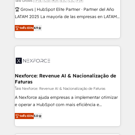
โดย Grows | 🇵🇪 🇨🇴 🇲🇽 🇪🇨 🇨🇱 🇵🇦
control, margin visibility, and reliable forecasting.
🏆 Grows | HubSpot Elite Partner · Partner del Año
REV.BW is not another CRM implementation. It's a
LATAM 2025 La mayoría de las empresas en LATAM
ready-made model: data architecture, sales process,
no tienen un problema de herramientas. Tienen un
management reporting, and ERP integration — built
ระดับ Elite
4.9
problema de orden. Equipos desalineados, datos
from real experience, not experimentation. ✨
dispersos y procesos que dependen de personas
HubSpot Elite Partner, Top 16 globally ✨ 200+ CRM
clave — no de sistemas. Eso frena el crecimiento,
implementations, 70% with ERP integrations ✨ Deep
aunque tengas buena tecnología y ganas de escalar.
ERP integration expertise across multiple platforms
⚙️ Grows ordena los procesos comerciales, alinea
✨ Trusted by Polish market leaders and Stock
marketing, ventas y servicio, e implementa HubSpot
Market companies
de forma que genera resultados reales desde las
Nexforce: Revenue AI & Nacionalização de
Faturas
primeras semanas — no meses. 🤝 No entregamos
proyectos y nos vamos. Nos quedamos como
โดย Nexforce: Revenue AI & Nacionalização de Faturas
socios estratégicos, ayudando a sostener y escalar
A Nexforce ajuda empresas a implementar otimizar
lo que construimos juntos. Porque crecer sin orden
e operar a HubSpot com mais eficiência e
no es crecer — es solo moverse rápido. 🌎
previsibilidade de receita. Combinamos Revenue
ระดับ Elite
5.0
Operamos en Colombia, Perú, México, Ecuador,
Operations (RevOps) e Inteligência Artificial para
Chile, Panamá, Bolivia, Argentina y República
estruturar processos integrar sistemas organizar
Dominicana — con experiencia real en educación,
dados e automatizar operações. O objetivo é