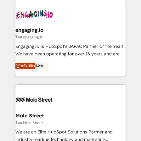
retail, salud, banca, bienes raíces, construcción y
transformar a HubSpot em um verdadeiro sistema
B2B. ✅ Crece con orden. Crece con Grows.
operacional de receita conectando equipes
tecnologia e dados em uma operação integrada.
Também somos distribuidores oficiais da HubSpot
engaging.io
e de mais de 150 softwares globais permitindo
โดย engaging.io
contratar e pagar a HubSpot em reais com nota
Engaging.io is HubSpot's JAPAC Partner of the Year!
fiscal no Brasil e gerar economia de até 50% na
We have been operating for over 16 years and are
contratação de softwares internacionais.
one of HubSpot's most experienced and technically
Oferecemos ainda agentes de IA especializados em
ระดับ Elite
5.0
capable Agency Partners globally. We specialise in
HubSpot que automatizam tarefas executam rotinas
complex CRM migrations, implementations,
no CRM e mantêm os dados organizados, como um
integrations, custom CMS portal development,
especialista operando a plataforma 24/7. Hoje 300+
design & UX for mid to large to multi national
empresas em 13 países utilizam a Nexforce. Somos
businesses. Our teams are based in North America
a maior parceira da HubSpot na América Latina e
and APAC. We are HubSpot's top-ranked Advanced
líder no ranking global de sucesso do cliente da
Implementation Certified Partner and we contribute
Mole Street
HubSpot.
to their advisory council. We strive to do 'good work
โดย Mole Street
with good people' and have worked with incredible
We are an Elite HubSpot Solutions Partner and
brands. You can see some of them on our website,
industry-leading technology and marketing