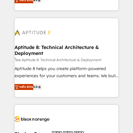
ระดับ Elite
4.9
Sales Enablement HubSpot Impact Award 🏆2015
1️⃣ Set Up | Onboarding New or Check-fixing existing
Growth-Driven Design Agency of the Year 🏆2015
HubSpot portals 2️⃣ Scale Up | 100% HubSpot Task
Became the 5th Agency to reach Diamond 🏆2014
Execution... Global 24/7 ... All Experts 3️⃣ Integrate |
HubSpot COS Performance Award 🏆2014 HubSpot
your entire Tech Stack with Custom Integrations
COS Design Award 🏆2013 HubSpot Marketplace
Slash months from your API Integration project... ⬅️
Provider of the Year 🏆2011 Became a HubSpot
Click "Contact Business" ⬅️ to access 150+ Kickstart
Partner 📆Founded in 1997
Integration templates that put HubSpot in the center
Aptitude 8: Technical Architecture &
Deployment
of your tech stack, syncing... 🛍️ Shopify or
WooCommerce 💲 Stripe or Paypal 💰 Sage or
โดย Aptitude 8: Technical Architecture & Deployment
Netsuite 🤖 Google or Microsoft ✍️ DocuSign or
Aptitude 8 helps you create platform-powered
PandaDoc 🌐 Avalara or Quaderno HubSnacks holds
experiences for your customers and teams. We build
the rare Advanced "Custom Integrations"
multi-hub solutions and orchestrate operations
ระดับ Elite
5.0
Accreditation, securely sync data across... 🔄 any
across your entire tech stack. Aptitude 8 is trusted
apps, in any direction. Stuck on your old CRM..?
by top brands such as Lenovo, Bluetooth,
Migrate | seamlessly off your old CRM onto a clean
International Sports Sciences Association, SXSW,
new HubSpot portal with Advanced Website and
Notion, Soundcloud, American Nurses Association,
CRM Migrations using our in-house "HubScrub" Tool.
Randstad, Uber Freight, and HubSpot itself. We have
the largest technical consulting team of any HubSpot
partner and expertise across operational strategy,