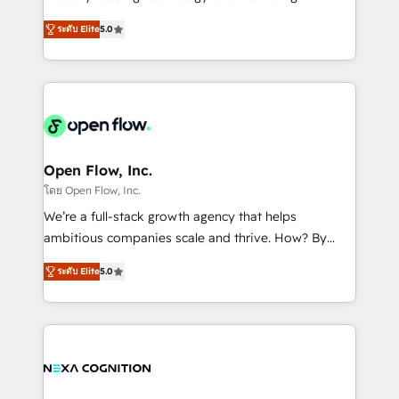
along with plenty of case studies.
consultancy. Our focus is on enterprise and mid-
ระดับ Elite
5.0
market B2B companies globally that want a strategic
approach to execute their goals through creative
applications of our solutions; Technical HubSpot
Consulting, Content Marketing, Growth-Driven
Design, Migrations + Integrations. Mole Street’s
mission is empowering others to realize their
greatness, which is achieved through creating
Open Flow, Inc.
absolute clarity, derived from a well-defined
โดย Open Flow, Inc.
strategy, executed well, and reported on with clear
We’re a full-stack growth agency that helps
results. The culture is driven by core values; Joy, Grit,
ambitious companies scale and thrive. How? By
Accountability, Curiosity, Authenticity, Growth
upgrading and streamlining every single revenue-
Mindedness, and Clarity. We are driven to win for the
ระดับ Elite
5.0
generating aspect of your business. We’re proud
collective good of the company and its clientele, and
HubSpot Elite Solutions Partners and devout CRM
dedicated to breaking the mold from the agency of
nerds who can harness HubSpot’s custom digital
the past into the consultancy of the future. Great
tools to improve each touchpoint of your customer
things are happening.
experience. Working hand-in-hand with your team,
we’ll assemble a RevOps machine that drives more