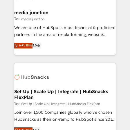
countries—Brazil, UAE (Abu Dhabi/Dubai/Sharjah),
Mexico, USA, and Portugal—we've executed over a
media junction
hundred successful operations. Our approach,
โดย media junction
rooted in RevOps principles, integrates analysis,
We are one of HubSpot's most technical & proficient
training, planning, and qualification. Leveraging
partners in the area of re-platforming, website
technology, data analytics, CRM optimization, and
design & development. We specialize in multi-hub
inbound marketing tactics, we focus on
ระดับ Elite
5.0
implementations for mid-market & enterprise
understanding, nurturing, and converting leads.
companies. We are woman-owned, powered by
Partner with us to unlock your business's full
coffee, and we ❤️ dogs. We produce award-winning
potential and achieve sustained growth in today's
work for our clients. 🏆2023 Technical Expertise
competitive market.
Impact Award 🏆2022 Technical Expertise Impact
Award 🏆2022 Platform Migration Excellence Impact
Award 🏆2020 Elite Solutions Partner 🏆2019
Set Up | Scale Up | Integrate | HubSnacks
FlexPlan
Integrations HubSpot Impact Award 🏆2019
Marketing Enablement HubSpot Impact Award 🏆
โดย Set Up | Scale Up | Integrate | HubSnacks FlexPlan
2018 Website Design HubSpot Impact Award 🏆2017
Join over 1,500 Companies globally who've chosen
Website Design HubSpot Impact Award 🏆2016
HubSnacks as their on-ramp to HubSpot since 2014
Growth-Driven Design Agency of the Year 🏆2016
Simple pay-as-you-go plans that accelerate value...