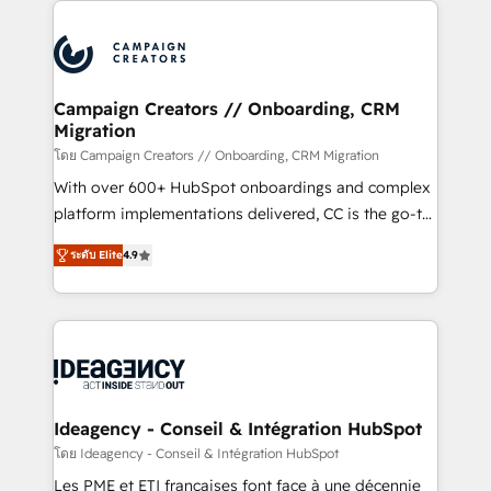
With an average rating of 4.9/5 and a proven track
& marketing automation, and digital marketing. With
record of business transformation, our growth-first
extensive experience working with tech companies
approach has helped brands dominate their
and manufacturers since 2002, we are committed to
markets.
empowering our clients and developing their
Campaign Creators // Onboarding, CRM
Migration
autonomy. Get to grips with HubSpot through
guided implementation and seamless integration of
โดย Campaign Creators // Onboarding, CRM Migration
the CRM platform into your digital ecosystem. Would
With over 600+ HubSpot onboardings and complex
you like support in deploying your inbound
platform implementations delivered, CC is the go-to
marketing strategy? We'll provide support tailored
Elite Solutions Partner for businesses ready to
ระดับ Elite
4.9
to your needs and sales objectives. With 125+
migrate, replatform, and scale smarter. We specialize
certifications, we are part of the most certified
in high-impact CRM and CMS migrations and
Canadian agencies, and we both hold Onboarding
onboarding from platforms like Salesforce, NetSuite,
Accreditations. Based in Canada (coast to coast), our
Zoho, Pardot, Marketo, Microsoft Dynamics, Wix,
services are offered in both English & French.
WordPress and legacy CRMs, turning fragmented
systems into unified, growth-ready HubSpot
architectures that accelerate revenue operations and
Ideagency - Conseil & Intégration HubSpot
performance. - Multi-object CRM migration, cleanup,
โดย Ideagency - Conseil & Intégration HubSpot
and implementation. - Pre-built and custom
Les PME et ETI françaises font face à une décennie