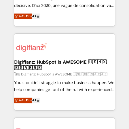
integrations across your full tech stack. - Custom
décisive. D'ici 2030, une vague de consolidation va
object setup, CMS builds, and full-funnel automation.
recomposer le marché. Seules survivront les
- Dashboards, lifecycle campaigns, and lead
ระดับ Elite
4.9
entreprises qui auront réussi leur transformation. Le
nurturing sequences. - Cross-hub setup across
problème ? 58% des dirigeants savent que l'IA est
Marketing, Sales, Operations, and Service Hubs. -
vitale pour leur survie. Mais 57% n'ont aucune
Ongoing optimization, managed support, and
stratégie. Et 43% ne maîtrisent même pas leurs
scalable retainers. Let’s make HubSpot your most
données. C'est le paradoxe français : conscience
powerful growth engine. Built to convert, scale, and
totale, action nulle. La solution s'appelle l'Entreprise
drive results.
Augmentée. Ce n'est pas une entreprise qui utilise
Digifianz: HubSpot is AWESOME 🇺🇸🇲🇽
🇪🇸🇦🇷🇦🇪
l'IA. C'est une organisation qui a réussi la symbiose
entre l'expertise humaine et l'intelligence artificielle.
โดย Digifianz: HubSpot is AWESOME 🇺🇸🇲🇽🇪🇸🇦🇷🇦🇪
Pas pour remplacer l'humain, mais pour l'augmenter.
You shouldn't struggle to make business happen. We
Chez Ideagency, nous accompagnons cette
help companies get out of the rut with experienced,
transformation. D'abord les fondations : des
process-oriented teams implementing HubSpot
ระดับ Elite
4.9
données unifiées, des processus alignés. Ensuite
Marketing, Sales, Service, CMS and Operations Hub,
l'augmentation : l'IA là où elle crée de la valeur. Et
so selling and actually engaging with your customers
surtout : l'humain qui reste au centre. Parce que la
feels easy and pain-free. We are a top ranked
vraie performance vient de l'intérieur. Act Inside.
HubSpot Elite Partner, winner of Rookie of the Year