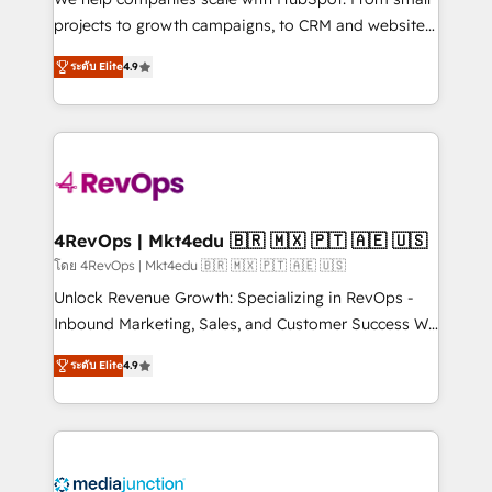
potential of the powerful HubSpot CRM. ✔️A team of
projects to growth campaigns, to CRM and websites.
HubSpot experts backed by over 10+ years of
Hire an agency that's experienced in every inch of
HubSpot experience ✔️Flexible pricing models —
ระดับ Elite
4.9
HubSpot and willing to work hand-in-hand with your
Hourly-fee (assigned one Dedicated HubSpot
team to simplify the complex and build a better
Admin); Monthly-fee (HubSpot Admin + Project
experience for your team and customers.
Manager); and Fixed Project Cost (as per
requirement). ✔️Helped over 25,000+ customers so
far with our HubSpot solutions. ✔️Bespoke apps &
on-demand bundle services. Connect with us today!
4RevOps | Mkt4edu 🇧🇷 🇲🇽 🇵🇹 🇦🇪 🇺🇸
โดย 4RevOps | Mkt4edu 🇧🇷 🇲🇽 🇵🇹 🇦🇪 🇺🇸
Unlock Revenue Growth: Specializing in RevOps -
Inbound Marketing, Sales, and Customer Success We
specialize in driving revenue growth for companies
ระดับ Elite
4.9
across industries through tailored marketing, sales,
and customer success strategies, utilizing RevOps
methodologies. As Latin America's largest HubSpot
partner and a global leader in education market, we
offer unparalleled insights. Operating in five