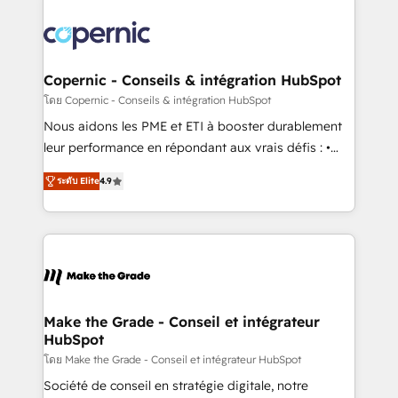
Copernic - Conseils & intégration HubSpot
โดย Copernic - Conseils & intégration HubSpot
Nous aidons les PME et ETI à booster durablement
leur performance en répondant aux vrais défis : •
Intégration de HubSpot avec d’autres outils (ERP,
ระดับ Elite
4.9
téléphonie, etc.) • Alignement des équipes grâce à un
outil et des données partagées • Amélioration de la
collecte et de l’analyse des données pour des
décisions éclairées • Optimisation de l’efficacité et
de la productivité des équipes Notre équipe de 30
consultants certifiés HubSpot aborde chaque projet
avec un engagement total, alignant processus
Make the Grade - Conseil et intégrateur
HubSpot
métiers et technologie, et guidant vos équipes à
travers le changement, tout en centrant vos objectifs
โดย Make the Grade - Conseil et intégrateur HubSpot
d’entreprise. Grâce à une méthodologie éprouvée
Société de conseil en stratégie digitale, notre