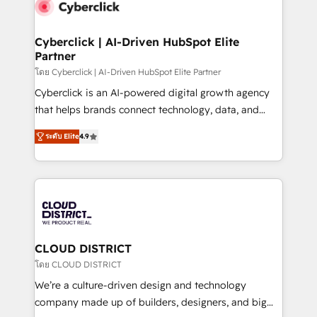
Stand Out.
and Customer First Awards, 4.9/5 rating in HubSpot
Reviews and 4.9/5 rating in Clutch Reviews. Digifianz
helps the following industries: logistics & 3PL, home
Cyberclick | AI-Driven HubSpot Elite
Partner
improvement & construction, branding and
commercialization, real estate, health, education,
โดย Cyberclick | AI-Driven HubSpot Elite Partner
SaaS, Software Dev & IT and consulting, make the
Cyberclick is an AI-powered digital growth agency
most out of their HubSpot experience operating in
that helps brands connect technology, data, and
the United States, EU, UAE, Mexico and Latin
creativity to achieve measurable results. Founded in
ระดับ Elite
4.9
America. From casual user to super fan: make
Barcelona and operating across Spain, LATAM, and
HubSpot an experience you LOVE!
the UK, we support global companies in building
smarter marketing, sales, and customer success
strategies. As the only HubSpot Elite Partner in
Iberia (Spain & Portugal), we combine human insight
with intelligent automation to drive sustainable
growth. Our multidisciplinary team designs solutions
CLOUD DISTRICT
that simplify complexity, boost performance, and
โดย CLOUD DISTRICT
turn innovation into real impact. 🌍 Highlights •
We’re a culture-driven design and technology
HubSpot Partner since 2012 • 2022 EMEA Impact
company made up of builders, designers, and big
Award: Best Integration • 150+ successful HubSpot