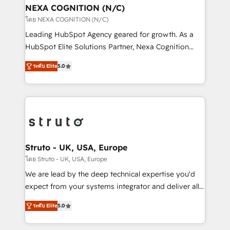
traffic, generates better leads and crushes your
NEXA COGNITION (N/C)
revenue goals. We've worked with thousands of
โดย NEXA COGNITION (N/C)
HubSpot customers and we'd love to work with you
Leading HubSpot Agency geared for growth. As a
too! Clients come to us for: Advanced CRM solutions
HubSpot Elite Solutions Partner, Nexa Cognition
System Integrations both Custom and Native to
ranks in the top 1% of global HubSpot Partners and
HubSpot Data System Migrations between systems
ระดับ Elite
5.0
has been one of the longest-standing partners since
to HubSpot New lead generation strategies Time-
2012. We empower businesses to harness the full
saving automations Fresh growth campaigns Robust
potential of HubSpot by combining strategic
help desk Unified revenue operations Dynamic
insights with technical excellence, we deliver
website development Award-winning creative
bespoke HubSpot solutions tailored to drive
design We live and breathe HubSpot and are ready
measurable growth and operational efficiency. Why
to take on real challenges!
Choose Nexa Cognition? 🚀 HubSpot Expertise: Our
Struto - UK, USA, Europe
certified team specialises in CRM implementation,
โดย Struto - UK, USA, Europe
marketing automation, and revenue operations. 🤝
We are lead by the deep technical expertise you'd
Custom Solutions: From onboarding and
expect from your systems integrator and deliver all
integrations, to RevOps and training. We align
the agency services you'd expect from your
HubSpot with your business needs. 🌟 Proven
ระดับ Elite
5.0
HubSpot Solutions Partner. As one of the UK's
Results: We’ve helped businesses of all sizes
longest-standing partners, we are experts at