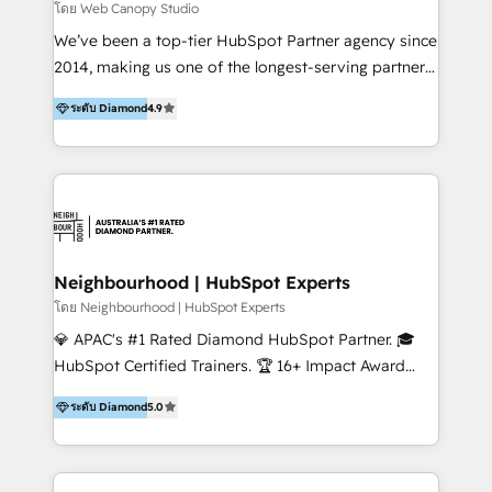
Implementation 📌 Custom Integrations 📌 CRM
โดย Web Canopy Studio
Migration 📌 RevOps 📌 CMS Design & Web
We’ve been a top-tier HubSpot Partner agency since
Development 📌 Sales & Marketing Alignment 📌
2014, making us one of the longest-serving partners
Inbound, Growth Marketing 📌 HubSpot Website
in the world. We’ve trained thousands of users and
Templates/ Modules 📌 WhatsApp, SMS, Voice Call
ระดับ Diamond
4.9
achieved award-winning results for our clients,
Visit : https://www.transfunnel.com/hubspot-
focusing on revenue, profit, churn, and ROI. Our
services/ 🏆 With All 5 HubSpot ACCREDITATIONS,
experience even extends to training and coaching
400+ HubSpot CERTIFICATIONS & many HubSpot
other HubSpot Partner agencies. As officially
Awards, you can trust us, the way HubSpot does.
accredited CRM Onboarding experts with 8 HubSpot
Let's Connect: https://www.transfunnel.com/contact-
Impact Awards to our name, we provide clients with
us
peace of mind that when they come to us, they’ll
Neighbourhood | HubSpot Experts
soon be making full use of their HubSpot portals.
โดย Neighbourhood | HubSpot Experts
Our success includes building: - Campaigns that
💎 APAC's #1 Rated Diamond HubSpot Partner. 🎓
generated $1.3 million in deals - Websites bringing in
HubSpot Certified Trainers. 🏆 16+ Impact Award
6.8X more customers - CRM systems that tripled
Winners. ⭐ 30+ HubSpot Certifications. 👥 HubSpot
deal closures In other words, we prioritize real
ระดับ Diamond
5.0
User Group Leader. Neighbourhood is a customer
achievements, not vanity metrics. We also handle
engagement agency that works to do three simple
migrations from Salesforce, Pardot, and other
things for our clients... Find their people, Sell to their
similar platforms. So, looking to make the most out