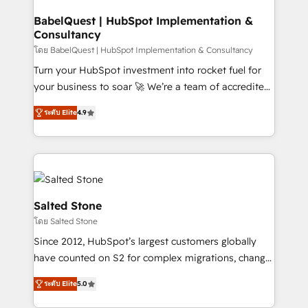
integraciones con otras plataformas, ERPs, LMS y
cumulées
cientos de aplicativos de negocios en +110
BabelQuest | HubSpot Implementation &
Consultancy
empresas de la región. Con presencia en Argentina,
México, Colombia, Perú, Chile, Brasil y casa matriz en
โดย BabelQuest | HubSpot Implementation & Consultancy
España formamos parte de un grupo empresarial
Turn your HubSpot investment into rocket fuel for
con más de 20 años de trayectoria.
your business to soar 🚀 We’re a team of accredited
HubSpot experts ready to help you. We can
ระดับ Elite
4.9
implement the platform into complex business
environments, optimise what you've got and make
sure you can actually use it, build your website in
HubSpot or create an inbound marketing strategy
for you and execute it on HubSpot. We are on the
G-Cloud 14 CCS (Crown Commercial Service)
Salted Stone
framework, meaning we've been accredited by
โดย Salted Stone
HubSpot and vetted by the CCS, which means we
Since 2012, HubSpot’s largest customers globally
can support public sector companies as well the
have counted on S2 for complex migrations, change
other ones listed in our profile. Our services: -
management, systems integration, and creative
HubSpot implementation - HubSpot CMS website
ระดับ Elite
5.0
solutions that deliver measurable impact and
build We can do lots of things. But everything we do
transform brand experiences As one of the few full-