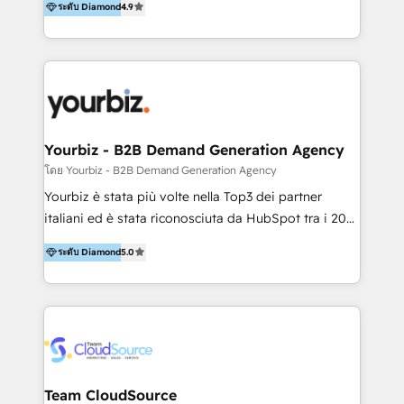
ระดับ Diamond
4.9
saturados de herramientas, procesos y presión por
resultados. Seguir creciendo sin datos claros, sin
alineación y sin estrategia es como acelerar con los
ojos cerrados. Bienvenido a Revenue Operation &
Growth, la forma de crecer con inteligencia. En
Lookers ayudamos a empresas a crecer de forma
sostenible, integrando Growth, Revenue Operations,
Yourbiz - B2B Demand Generation Agency
datos e inteligencia de negocio para que cada
โดย Yourbiz - B2B Demand Generation Agency
acción tenga impacto real en ingresos. Analizamos
Yourbiz è stata più volte nella Top3 dei partner
tu funnel completo (mktg, ventas, servicio y
italiani ed è stata riconosciuta da HubSpot tra i 20
operaciones) para encontrar oportunidades que
migliori partner EMEA per la gestione del cliente.
otros no ven y convertirlas en resultados concretos.
ระดับ Diamond
5.0
Stiamo accompagnando oltre 100 aziende nella
Desde 2015, más de 80 empresas han confiado en
digitalizzazione e ottimizzazione dei processi di
nuestra metodología para crecer con foco, no a
marketing e vendita. Il nostro metodo DAM è stato
ciegas. Podrías seguir probando lo mismo con
validato da oltre 350 manager: inizia con una precisa
resultados parecidos. O podrías hablar con nosotros
mappatura dei canali di acquisizione dei contatti e
y tomar decisiones con datos, no con suerte.
dei processi aziendali. Siamo accreditati da
HubSpot come fornitore ufficiale per le integrazioni
Team CloudSource