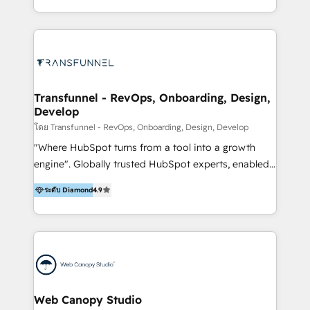
and grow revenue. With a strong presence in
team of 100+ professionals deliver multilingual
Thailand, Singapore, Australia, and New Zealand, we
services to clients in 15 countries. As the first
support mid-sized and fast-growing businesses
HubSpot Elite Partner in Latin America and Spain,
looking to get more from HubSpot. At Oh Mango, we
we hold numerous accreditations, including CRM
keep it local, agile, and refreshingly practical — no
Implementation and Data Migration. Our services
jargon, just results.
include HubSpot setup and customization,
Transfunnel - RevOps, Onboarding, Design,
Develop
Marketing Automation, Inbound Marketing, Inbound
Sales, and Account-Based Marketing (ABM). We use
โดย Transfunnel - RevOps, Onboarding, Design, Develop
our skills in marketing automation and integrations
"Where HubSpot turns from a tool into a growth
to develop strategies that drive results and growth.
engine". Globally trusted HubSpot experts, enabled
By working with InboundCycle, businesses benefit
1200+ organisations across USA, North America, UK,
ระดับ Diamond
4.9
from our extensive experience and expertise in
Europe, India, Australia, including big enterprise
HubSpot implementation and integration, helping
accounts to startups alike, Transfunnel is known for:
400+ clients streamline their digital transformation
- CUSTOM MARTECH SOLUTIONS - TECHNICAL
and achieve their goals.
EXPERTISE - FLEXIBLE Engagement Plans - Bespoke
strategies & client-first approach - Team Enablement
🏆 We are HubSpot Diamond Solutions Partner
excelling in 📌 HubSpot Onboarding &
Web Canopy Studio