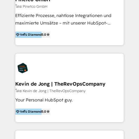
Conduite du changement et montée en
โดย Pinetco GmbH
compétences : formations opérationnelles et
Effiziente Prozesse, nahtlose Integrationen und
accompagnement sur mesure pour les équipes
maximierte Umsätze – mit unserer HubSpot-
métiers - Data & process : audit de vos données,
Expertise optimieren Sie Ihre Leadgenerierung,
nettoyage de votre base CRM, refonte des pipelines
ระดับ Diamond
5.0
Vertriebssteuerung und Kundenbindung. Wir sorgen
et automatisations - Optimisation continue : revue
für eine reibungslose Implementierung und
de performance, support expert, ajustements selon
Integration von HubSpot in Ihre bestehende
vos priorités business Fort de plus de 10 ans
Systemlandschaft und verbinden Marketing, Vertrieb
d'expérience dans l'accompagnement de structures
und Customer Success zu einer leistungsstarken
agiles, nous transformons votre portail HubSpot en
Einheit. Durch unser Revenue-Operations-
un socle opérationnel robuste pour accélérer votre
Framework verbessern Sie Ihre Lead-Qualifizierung,
Kevin de Jong | TheRevOpsCompany
croissance.
verkürzen Verkaufszyklen und steigern langfristig
โดย Kevin de Jong | TheRevOpsCompany
Ihre Kundenbindung. Unsere strategische
Your Personal HubSpot guy.
Herangehensweise wurde 2025 mit der „Customer
First“-Auszeichnung als zweitbester HubSpot-
ระดับ Diamond
5.0
Partner in EMEA honoriert – ein Beleg für nachhaltige
Erfolge und zufriedene Kunden. Der #1 HubSpot
Parter für Bildungsanbieter in Deutschland. Der #2