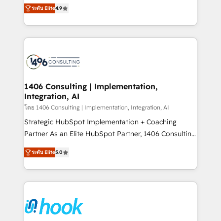
thinkers. We blend strategy, design, and
projects • Clients in 30+ industries • Proprietary
ระดับ Elite
4.9
development—always fueled by curiosity—to turn
technology for integrations • Multilingual team:
ideas, opportunities, and challenges into meaningful
English, Spanish, Portuguese & Italian 👉 Grow
experiences. To us, technology is more than just
smarter with AI and HubSpot.
code; it’s about creating things that are useful, cool,
and—most importantly—simple. That’s why we lean
into bold ideas and shape them into thoughtful
products and strategies that actually make a
1406 Consulting | Implementation,
Integration, AI
difference.
โดย 1406 Consulting | Implementation, Integration, AI
Strategic HubSpot Implementation + Coaching
Partner As an Elite HubSpot Partner, 1406 Consulting
helps mid-market revenue teams transform how
ระดับ Elite
5.0
they sell, market, and serve. We don't just build your
HubSpot—we teach your team to own it, then stay
to help you keep winning. What We Do ⚙️ CRM
Implementations across Marketing, Sales, Service,
Data & Content 📈 Sales & Marketing Alignment +
Revenue Team Enablement 🤖 Breeze AI & Custom