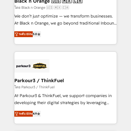
Black n Orange 🇺🇸 🇲🇽 🇨🇦
business-first process building, system integration,
โดย Black n Orange 🇺🇸 🇲🇽 🇨🇦
custom development, and extensibility. When you
We don’t just optimize — we transform businesses.
work with Aptitude 8, you get a team – not an
At Black n Orange, we go beyond traditional Inbound
individual – with embedded consulting, strategy,
Marketing with our exclusive methodologies:
development, and project management. We have
ระดับ Elite
5.0
BOOMS and BOOST. Together, they form a powerful
100% US-based, FTE team members. We offer
combination that has driven success for over 800
project-based and managed services engagements
businesses worldwide. As Elite HubSpot Partners, we
that include new HubSpot implementations,
specialize in crafting high-performance growth
migrations from other platforms, systems
strategies that integrate data-driven marketing,
integration, extensibility, custom development, and
automation, and revenue intelligence to help
ongoing RevOps support.
companies scale faster and smarter. 🔹 BOOMS:
Parkour3 / ThinkFuel
Demand generation for all your buyers With BOOMS,
โดย Parkour3 / ThinkFuel
you invest in 100% of your buyers, accelerating your
At Parkour3 & ThinkFuel, we support companies in
growth and positioning yourself as an undisputed
developing their digital strategies by leveraging
leader. 🔹 BOOST: Optimize your digital
technologies and automating their marketing and
transformation process A methodology designed to
ระดับ Elite
4.9
sales processes to generate growth. Our offer spans
implement HubSpot effectively and optimize your
from Strategy to Operations. We specialize in CRM
digital processes. 🔹 Trusted by Industry Leaders
onboarding and implementation, web design, sales