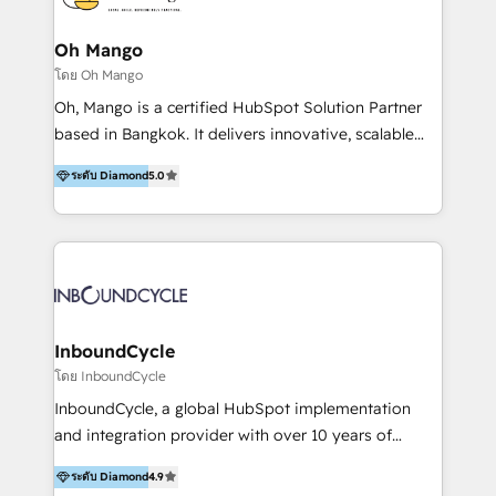
provide context-driven intelligence that understands
your specific business processes, enabling smarter
Oh Mango
automation and truly personalized customer
โดย Oh Mango
experiences at scale. We integrate CRM with tools
Oh, Mango is a certified HubSpot Solution Partner
like LINE OA and Connectio to create a single source
based in Bangkok. It delivers innovative, scalable
of truth. Our solutions are designed to be easy to
CRM and digital marketing solutions across
use and deliver real business value in weeks. We are
ระดับ Diamond
5.0
Southeast Asia. We specialise in: • HubSpot
trusted by leading organizations in Healthcare,
onboarding and Implementation • CRM migrations •
Education, Finance, and B2B to automate operations
Marketing, Sales and Customer Service automation •
and drive engagement. At Ourgreenfish, we don't just
CMS development • Regional integrations like LINE
provide technology—we build intelligent systems
OA, LINE ON Zalo, KakaoTalk, Telegram, Viber,
that drive growth and scale your business.
Instagram DMs, TikTok, WhatsApp, Facebook
Messenger, WeChat, Shopee and Lazada. • Custom
InboundCycle
Integrations and HubSpot App Development •
โดย InboundCycle
HubSpot CRM UI Card and Extensions Development
InboundCycle, a global HubSpot implementation
Our team blends technical expertise with creative
and integration provider with over 10 years of
strategy to help B2B and healthcare companies
experience, serves businesses in diverse industries.
streamline operations, improve customer journeys,
ระดับ Diamond
4.9
With offices in Spain, Chile, Mexico, and Brazil, our