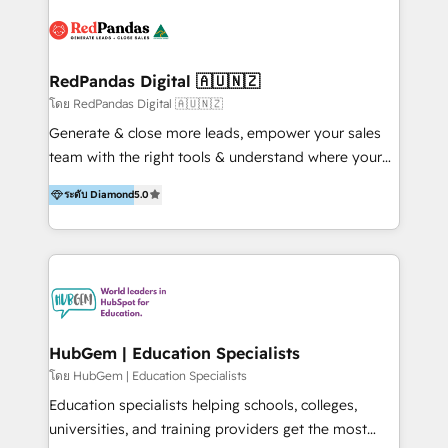
people, and Keep their people. We build brands,
of your HubSpot? Then partner with a proven leader!
grow sales and shine a light on how businesses can
Get a quote on your next project today!
better serve the world. We help our clients win
hearts and minds throughout the entire customer
RedPandas Digital 🇦🇺🇳🇿
journey, building stronger, longer lasting
โดย RedPandas Digital 🇦🇺🇳🇿
relationships with their customers. That's where the
Generate & close more leads, empower your sales
name 'Neighbourhood' comes from - we're
team with the right tools & understand where your
community builders. At Neighbourhood, we know
profitable leads are coming from. We're not just
that this is only part of the customer journey and
ระดับ Diamond
5.0
HubSpot "tick-a-box" tacticians. We generate leads
that there's more to a relationship than a good first
(Google, Meta, LinkedIn ads). We help you close
impression. That's why it's going to be our mission
sales (with HubSpot). We create HubSpot websites
to help brands build their marketing systems,
that convert. Outcomes you can expect working with
develop sales strategies that get them results and
us: ✓ More predictable revenue & fewer missed
work to maintain the relationships they build in the
deals via clean pipelines, standardised processes
long term.
e.g. follow-up processes ✓ Accurate reports &
HubGem | Education Specialists
confident forecasting to make better business &
โดย HubGem | Education Specialists
marketing decisions: Leadership can finally trust the
Education specialists helping schools, colleges,
numbers. ✓ Faster, less chaotic execution across
universities, and training providers get the most
sales & marketing: because of a single source of