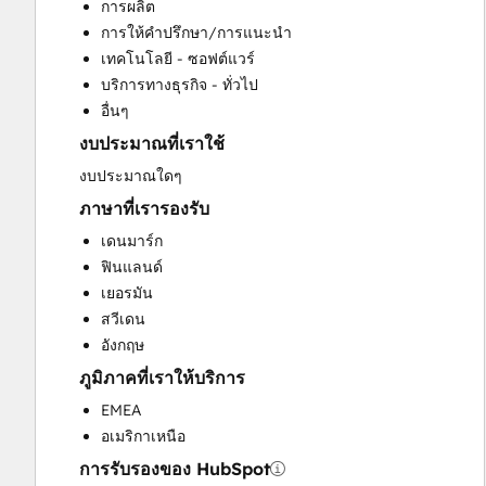
การผลิต
Customer Marketing
การให้คำปรึกษา/การแนะนำ
Customer Survey and Analysis
เทคโนโลยี - ซอฟต์แวร์
Email Marketing
บริการทางธุรกิจ - ทั่วไป
Full Inbound Marketing Services
อื่นๆ
Paid Advertising
งบประมาณที่เราใช้
Sales Coaching and Training
Search Engine Optimization
งบประมาณใดๆ
Social Media
ภาษาที่เรารองรับ
Website Design
เดนมาร์ก
Website Development
ฟินแลนด์
Website Migration
เยอรมัน
สวีเดน
อังกฤษ
ภูมิภาคที่เราให้บริการ
EMEA
อเมริกาเหนือ
การรับรองของ HubSpot