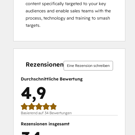
content specifically targeted to your key 
audiences and enable sales teams with the 
process, technology and training to smash 
targets.
0 %
0 %
3 %
3 %
94 %
0 %
0 %
3 %
3 %
94 %
abgeschlossen
abgeschlossen
abgeschlossen
abgeschlossen
abgeschlossen
abgeschlossen
abgeschlossen
abgeschlossen
abgeschlossen
abgeschloss
Rezensionen
Eine Rezension schreiben
Durchschnittliche Bewertung
4,9
Basierend auf 34 Bewertungen
Rezensionen insgesamt