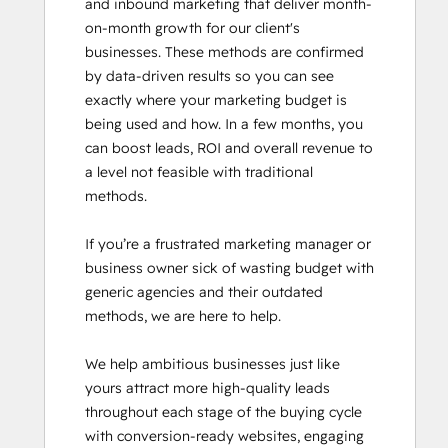
and inbound marketing that deliver month-
Inbound Sales
on-month growth for our client's 
Objectives-Based Onboarding
businesses. These methods are confirmed 
Platform Consulting
by data-driven results so you can see 
Revenue Operations
exactly where your marketing budget is 
Sales Enablement
being used and how. In a few months, you 
Salesforce Integration Certification
can boost leads, ROI and overall revenue to 
SEO
a level not feasible with traditional 
Service Hub Software
methods.

Social Media Marketing Certification
Course
If you’re a frustrated marketing manager or 
business owner sick of wasting budget with 
generic agencies and their outdated 
methods, we are here to help.

We help ambitious businesses just like 
yours attract more high-quality leads 
throughout each stage of the buying cycle 
with conversion-ready websites, engaging 