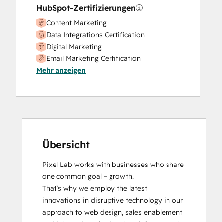
HubSpot-Zertifizierungen
Website Migration
Content Marketing
Data Integrations Certification
Digital Marketing
Email Marketing Certification
Mehr anzeigen
Frictionless Sales
HubSpot Content Hub Software
HubSpot Email Marketing Software
Certification
HubSpot Marketing Hub Software
Certification
HubSpot Reporting
Übersicht
HubSpot Sales Hub Software
Pixel Lab works with businesses who share 
Certification
one common goal – growth.

HubSpot Solutions Partner
That’s why we employ the latest 
Inbound
innovations in disruptive technology in our 
Inbound Marketing
approach to web design, sales enablement 
Inbound Marketing Optimization