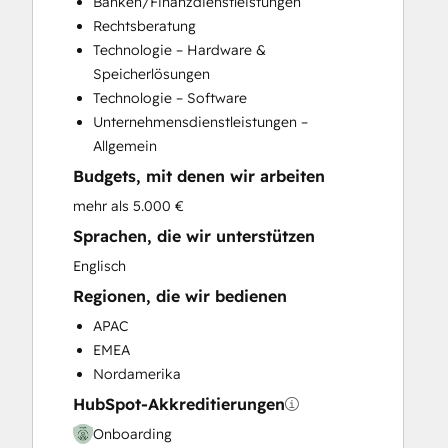
Banken/Finanzdienstleistungen
Customer Marketing
Rechtsberatung
Customer Success Training
Technologie – Hardware &
Customer Support Training
Speicherlösungen
Customer Survey and Analysis
Technologie – Software
Email Marketing
Unternehmensdienstleistungen –
Full Inbound Marketing Services
Allgemein
Help Desk Implementation
Budgets, mit denen wir arbeiten
Knowledge Base Development
Paid Advertising
mehr als 5.000 €
Programmable Automation
Sprachen, die wir unterstützen
Public Relations
Englisch
Sales and Marketing Alignment
Regionen, die wir bedienen
Sales Coaching and Training
Sales Enablement
APAC
Search Engine Optimization
EMEA
Social Media
Nordamerika
Video Production
HubSpot-Akkreditierungen
Website Design
Onboarding
Website Development