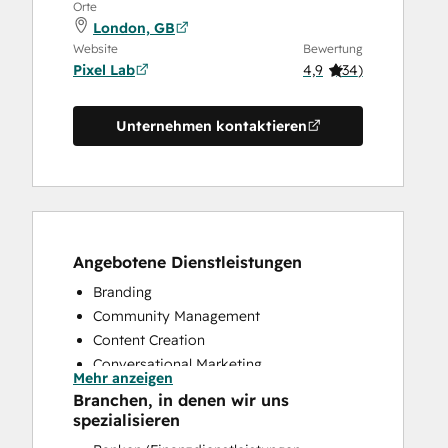
Orte
London, GB
Website
Bewertung
Pixel Lab
4,9
(
34
)
Unternehmen kontaktieren
Angebotene Dienstleistungen
Branding
Community Management
Content Creation
Conversational Marketing
Mehr anzeigen
CRM Implementation
Branchen, in denen wir uns
CRM Migration
spezialisieren
Custom API Integrations