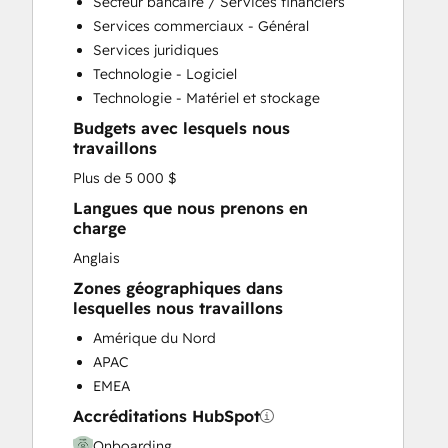
Secteur bancaire / Services financiers
Customer Marketing
Services commerciaux - Général
Customer Success Training
Services juridiques
Customer Support Training
Technologie - Logiciel
Customer Survey and Analysis
Technologie - Matériel et stockage
Email Marketing
Budgets avec lesquels nous
Full Inbound Marketing Services
travaillons
Help Desk Implementation
Plus de 5 000 $
Knowledge Base Development
Paid Advertising
Langues que nous prenons en
charge
Programmable Automation
Public Relations
Anglais
Sales and Marketing Alignment
Zones géographiques dans
Sales Coaching and Training
lesquelles nous travaillons
Sales Enablement
Amérique du Nord
Search Engine Optimization
APAC
Social Media
EMEA
Video Production
Accréditations HubSpot
Website Design
Website Development
Onboarding