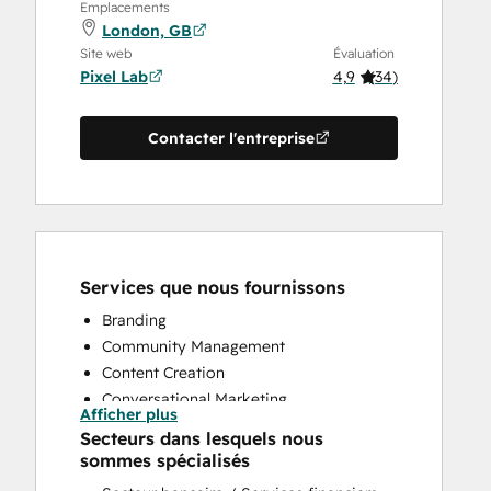
Emplacements
London, GB
Site web
Évaluation
Pixel Lab
4,9
(
34
)
Contacter l'entreprise
Services que nous fournissons
Branding
Community Management
Content Creation
Conversational Marketing
Afficher plus
CRM Implementation
Secteurs dans lesquels nous
CRM Migration
sommes spécialisés
Custom API Integrations