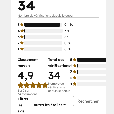
34
Nombre de vérifications depuis le début
5
94 %
4
3 %
3
3 %
2
0 %
1
0 %
Classement
Total des
5
moyen
vérifications
4
4,9
34
3
2
Nombre de
1
vérifications
Basé sur
depuis le début
34 évaluations
Filtrer
Toutes les étoiles
les
avis :