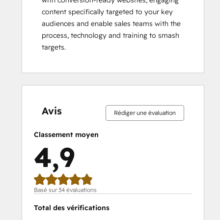
with conversion-ready websites, engaging 
content specifically targeted to your key 
audiences and enable sales teams with the 
process, technology and training to smash 
targets.
0 %
0 %
3 %
3 %
94 %
0 %
0 %
3 %
3 %
94 %
effectué
effectué
effectué
effectué
effectué
effectué
effectué
effectué
effectué
effectué
Avis
Rédiger une évaluation
Classement moyen
4,9
Basé sur 34 évaluations
Total des vérifications