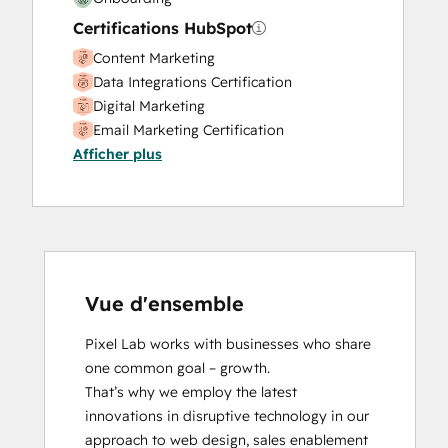
Website Migration
Certifications HubSpot
Content Marketing
Data Integrations Certification
Digital Marketing
Email Marketing Certification
Afficher plus
Frictionless Sales
HubSpot Content Hub Software
HubSpot Email Marketing Software
Certification
HubSpot Marketing Hub Software
Certification
HubSpot Reporting
Vue d'ensemble
HubSpot Sales Hub Software
Pixel Lab works with businesses who share 
Certification
one common goal – growth.

HubSpot Solutions Partner
That’s why we employ the latest 
Inbound
innovations in disruptive technology in our 
Inbound Marketing
approach to web design, sales enablement 
Inbound Marketing Optimization