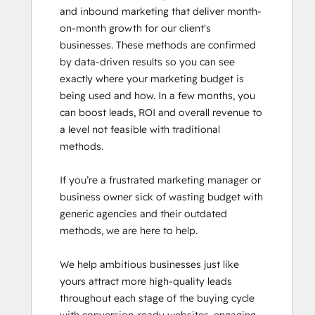
and inbound marketing that deliver month-
Inbound Sales
on-month growth for our client's 
Objectives-Based Onboarding
businesses. These methods are confirmed 
Platform Consulting
by data-driven results so you can see 
Revenue Operations
exactly where your marketing budget is 
Sales Enablement
being used and how. In a few months, you 
Salesforce Integration Certification
can boost leads, ROI and overall revenue to 
SEO
a level not feasible with traditional 
Service Hub Software
methods.

Social Media Marketing Certification
Course
If you’re a frustrated marketing manager or 
business owner sick of wasting budget with 
generic agencies and their outdated 
methods, we are here to help.

We help ambitious businesses just like 
yours attract more high-quality leads 
throughout each stage of the buying cycle 