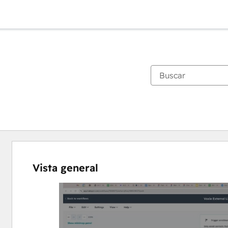
Vista general
Utiliza
las
teclas
de