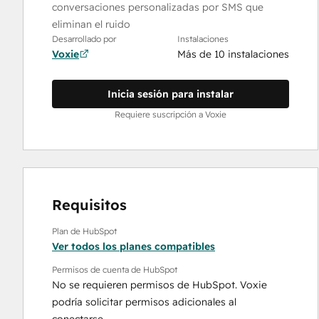
conversaciones personalizadas por SMS que
eliminan el ruido
Desarrollado por
Instalaciones
Voxie
Más de 10 instalaciones
Inicia sesión para instalar
Requiere suscripción a Voxie
Requisitos
Plan de HubSpot
Ver todos los planes compatibles
Permisos de cuenta de HubSpot
No se requieren permisos de HubSpot. Voxie
podría solicitar permisos adicionales al