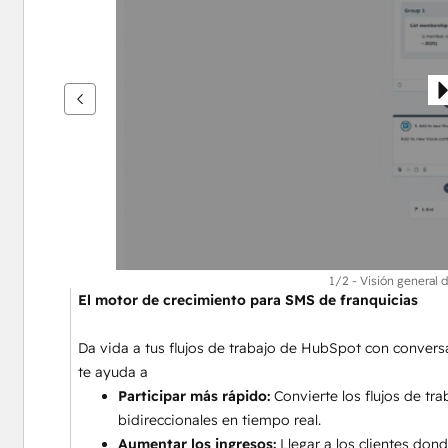
flecha
para
ver
otros
elementos
1/2 - Visión general d
El motor de crecimiento para SMS de franquicias
Da vida a tus flujos de trabajo de HubSpot con convers
te ayuda a
Participar más rápido: 
Convierte los flujos de t
bidireccionales en tiempo real.
Aumentar los ingresos: 
Llegar a los clientes do