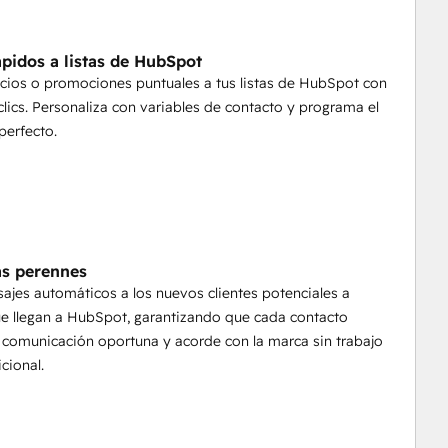
ersa, para obtener perfiles más ricos y una mejor 
ápidos a listas de HubSpot
cios o promociones puntuales a tus listas de HubSpot con
clics. Personaliza con variables de contacto y programa el
quicias.
erfecto.
cada mensaje está en la marca.
supervisión
os rápidos y acordes con la marca.
enéricos
s perennes
s para aumentar el compromiso.
ajes automáticos a los nuevos clientes potenciales a
ia
e llegan a HubSpot, garantizando que cada contacto
 comunicación oportuna y acorde con la marca sin trabajo
cional.
s campañas en todas las franquicias nacionales.
rca