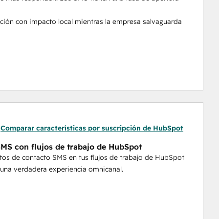
ción con impacto local mientras la empresa salvaguarda 
s: control en toda la empresa con resultados a nivel 
trabajo de HubSpot para crear una verdadera experiencia 
Comparar características por suscripción de HubSpot
SMS con flujos de trabajo de HubSpot
HubSpot con sólo unos clics. Personaliza con variables 
tos de contacto SMS en tus flujos de trabajo de HubSpot
 una verdadera experiencia omnicanal.
ciales a medida que llegan a HubSpot, garantizando 
acorde con la marca sin trabajo manual adicional.