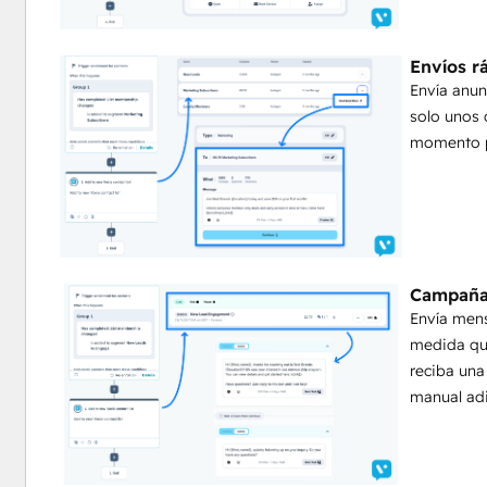
Sincroniza los atributos de los contactos
Envía atributos de contacto de HubSpot a Voxie, o vicev
Envíos r
personalización.
Envía anun
solo unos 
Voxie es la única plataforma de SMS creada para fran
momento p
Asegúrese de que cada ubicación está en el mensaje y 
Equilibra la autonomía del franquiciado con la 
Utilice plantillas y audiencias para permitir lanzamient
Evolucione más allá de los mensajes de texto g
Campaña
Adapte los mensajes a las ubicaciones y a las persona
Envía mens
Aproveche los análisis centrados en la franquic
medida qu
reciba una
Sepa lo que funciona a macro y microescala.
manual adi
Estandarice el éxito en todo el ecosistema
Obtenga información valiosa sobre el rendimiento de la
Salvaguardar la voz y el cumplimiento de la ma