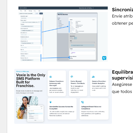
Sincroni
Apoye a los franquiciados a la vez que aplica las direc
Envíe atri
obtener pe
Equilibr
supervis
Asegúrese 
que todos 