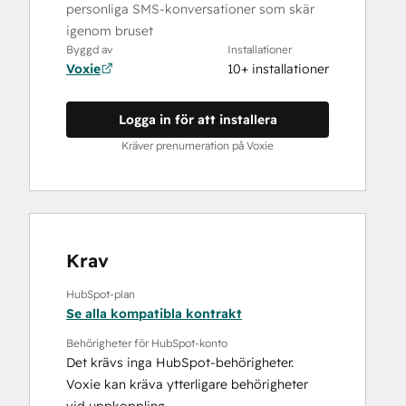
personliga SMS-konversationer som skär
igenom bruset
Byggd av
Installationer
Voxie
10+ installationer
Logga in för att installera
Kräver prenumeration på Voxie
Krav
HubSpot-plan
Se alla kompatibla kontrakt
Behörigheter för HubSpot-konto
Det krävs inga HubSpot-behörigheter.
Voxie kan kräva ytterligare behörigheter