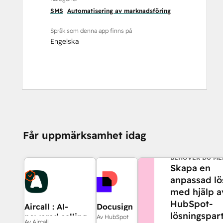
SMS
Automatisering av marknadsföring
Språk som denna app finns på
Engelska
Får uppmärksamhet idag
BEHÖVER DU ME
Skapa en
anpassad lö
med hjälp a
HubSpot-
Aircall : AI-
Docusign
lösningspart
powered calling
Av HubSpot
Av Aircall