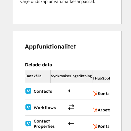
varje budskap är varumärkesanpassat.
Appfunktionalitet
Delade data
I Hub
Datakälla
Synkroniseringsriktning
I HubSpot
Ko
Contacts
Kontakter
Ar
Workflows
Arbetsflöden
Contact
Ko
Properties
Kontaktegenska