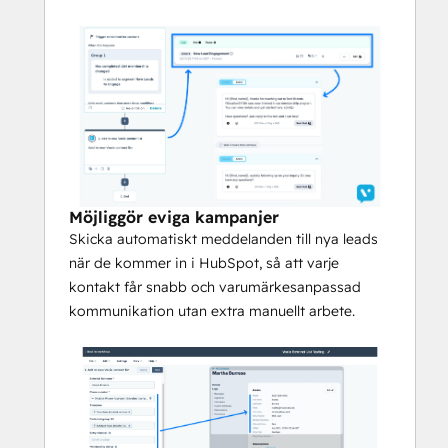
Voxie är den enda SMS-plattformen 
som är byggd för franchise.
Se till att varje plats är på meddelandet 
och att varje meddelande är på 
varumärket.
Balansera franchisetagarens 
autonomi med tillsyn
Möjliggör eviga kampanjer
Använd mallar och målgrupper för att 
Skicka automatiskt meddelanden till nya leads
möjliggöra snabba utrullningar med 
när de kommer in i HubSpot, så att varje
varumärket i fokus.
kontakt får snabb och varumärkesanpassad
Utveckla bortom generiska 
kommunikation utan extra manuellt arbete.
textmeddelanden
Skräddarsy meddelanden till platser och 
individer för att öka engagemanget.
Utnyttja franchisecentrerad 
analys