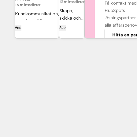
and SMS
13 tn installerar
Få kontakt med
16 tn installerar
HubSpots
Skapa,
Kundkommunikation,
lösningspartner
skicka och
utvecklad. Där
alla affärsbehov
spåra
App
App
intelligent
Docusign-
Hitta en pa
automatisering
avtal direkt
möter mänsklig
från
kontakt.
HubSpot