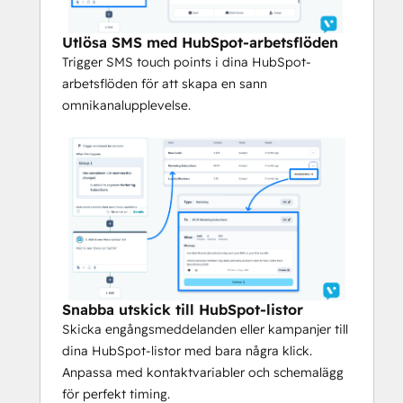
Snabba utskick till HubSpot-listor
Skicka engångsmeddelanden eller 
Utlösa SMS med HubSpot-arbetsflöden
kampanjer till dina HubSpot-listor med 
Trigger SMS touch points i dina HubSpot-
bara några klick. Anpassa med 
arbetsflöden för att skapa en sann
kontaktvariabler och schemalägg för 
omnikanalupplevelse.
perfekt timing.
Aktivera vintergröna kampanjer
Skicka automatiskt meddelanden till nya 
leads när de flödar in i HubSpot, så att 
varje kontakt får snabb och 
varumärkesanpassad kommunikation 
utan extra manuellt arbete.
Synkronisera kontaktattribut
Snabba utskick till HubSpot-listor
Skicka kontaktattribut från HubSpot till 
Skicka engångsmeddelanden eller kampanjer till
Voxie, eller vice versa, för rikare profiler 
dina HubSpot-listor med bara några klick.
och bättre personalisering.
Anpassa med kontaktvariabler och schemalägg
för perfekt timing.