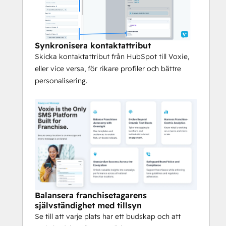
Ta reda på vad som fungerar på makro- 
och mikronivå.
Standardisera framgång över hela 
Synkronisera kontaktattribut
ekosystemet
Skicka kontaktattribut från HubSpot till Voxie,
Få värdefulla insikter om 
eller vice versa, för rikare profiler och bättre
kampanjprestanda på alla nationella 
personalisering.
franchiseplatser.
Skydda varumärkets röst och 
efterlevnad
Stöd franchisetagare samtidigt som du 
upprätthåller riktlinjer för ton och 
efterlevnad av regler.
Balansera franchisetagarens
självständighet med tillsyn
Se till att varje plats har ett budskap och att