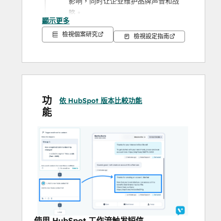
影响，同时让企业维护品牌声音和战
略。
顯示更多
有了 HubSpot + Voxie，您将获得两全其美
檢視個案研究
檢視設定指南
的效果：企业级控制和特许经营级效果。 
通过 HubSpot 工作流触发短信
在 HubSpot 工作流程中触发短信接触点，
创造真正的全渠道体验。
功
依 HubSpot 版本比較功能
能
快速发送到 HubSpot 列表
只需点击几下，即可向您的 HubSpot 列表
发送一次性公告或促销信息。利用联系人变
量进行个性化设置，并安排最佳时机。
启用常青广告系列
在新客户进入 HubSpot 时自动向其发送消
息，确保每个联系人都能及时获得品牌沟
通，而无需额外的手动工作。
使用 HubSpot 工作流触发短信