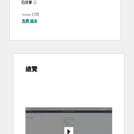
已分享
Voxie 訂閱
免费
版本
總覽
使
用
方
向
鍵
查
看
其