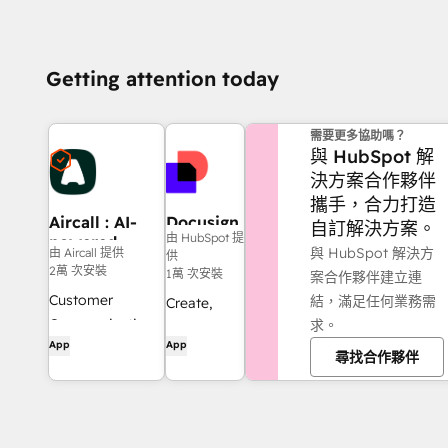
Getting attention today
需要更多協助嗎？
與 HubSpot 解
決方案合作夥伴
攜手，合力打造
Aircall : AI-
Docusign
自訂解決方案。
由 HubSpot 提
powered
與 HubSpot 解決方
由 Aircall 提供
供
calling and
2萬 次安裝
1萬 次安裝
案合作夥伴建立連
SMS
Customer
結，滿足任何業務需
Create,
Communications,
求。
send, and
App
App
Evolved. Where
track
尋找合作夥伴
intelligent
Docusign
automation
agreements
meets human
directly
connection.
from