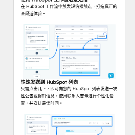
在 HubSpot 工作流中触发短信接触点，打造真正的
同步联系人属性
全渠道体验。
将联系人属性从 HubSpot 发送到 Voxie，
反之亦然，以获得更丰富的资料和更好的个
性化。
Voxie 是唯一专为特许经营打造的短信平
台。
确保每个地点的信息都是品牌信息。
兼顾加盟商的自主权和监督权
快速发送到 HubSpot 列表
使用模板和受众来实现快速的品牌推广。
只需点击几下，即可向您的 HubSpot 列表发送一次
超越一般的短信轰炸
性公告或促销信息。使用联系人变量进行个性化设
置，并安排最佳时间。
针对地点和个人定制信息，提高参与度。
利用以加盟商为中心的分析方法
了解宏观和微观范围内的成功因素。
使整个生态系统的成功标准化