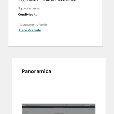
aggiuntive durante la connessione.
Tipo di accesso
Condiviso
Abbonamento Voxie
Piano
Gratuito
Panoramica
usa
i
tasti
Freccia
per
vedere