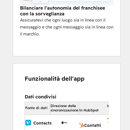
Sostenere gli affiliati facendo rispettare 
Bilanciare l'autonomia del franchisee
le linee guida sul tono e l'aderenza alle 
con la sorveglianza
normative.
Assicuratevi che ogni luogo sia in linea con il
messaggio e che ogni messaggio sia in linea con
il marchio.
Funzionalità dell'app
Dati condivisi
Direzione della
In HubSpot
Fonte di dati
sincronizzazione
In HubSpot
Contatti
Contacts
Contatti