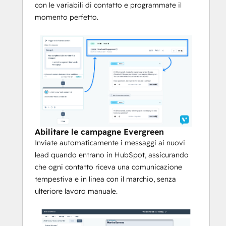
con le variabili di contatto e programmate il
Sincronizzazione degli attributi dei 
momento perfetto.
contatti
Inviate gli attributi dei contatti da 
HubSpot a Voxie, o viceversa, per 
ottenere profili più ricchi e una migliore 
personalizzazione.
Voxie è l'unica piattaforma SMS 
costruita per i franchising.
Abilitare le campagne Evergreen
Assicuratevi che ogni sede sia in linea 
Inviate automaticamente i messaggi ai nuovi
con il messaggio e che ogni messaggio 
lead quando entrano in HubSpot, assicurando
sia in linea con il marchio.
che ogni contatto riceva una comunicazione
Bilanciare l'autonomia e la 
tempestiva e in linea con il marchio, senza
supervisione del franchisee
ulteriore lavoro manuale.
Utilizzate modelli e pubblici per 
consentire un lancio rapido e in linea con 