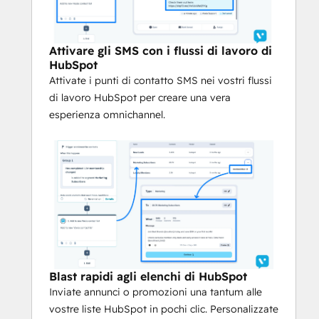
Attivare gli SMS con i flussi di lavoro di 
HubSpot
Attivate i punti di contatto SMS nei vostri 
Attivare gli SMS con i flussi di lavoro di
flussi di lavoro HubSpot per creare una 
HubSpot
vera esperienza omnichannel.
Attivate i punti di contatto SMS nei vostri flussi
di lavoro HubSpot per creare una vera
Invii rapidi alle liste HubSpot
esperienza omnichannel.
Inviate annunci o promozioni una tantum 
alle vostre liste HubSpot in pochi clic. 
Personalizzate con le variabili di contatto 
e programmate il momento perfetto.
Abilitazione delle campagne Evergreen
Inviate automaticamente messaggi ai 
nuovi contatti che entrano in HubSpot, 
assicurando che ogni contatto riceva una 
comunicazione tempestiva e in linea con 
Blast rapidi agli elenchi di HubSpot
il brand, senza bisogno di ulteriore lavoro 
Inviate annunci o promozioni una tantum alle
manuale.
vostre liste HubSpot in pochi clic. Personalizzate