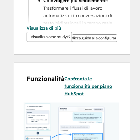
Coinvolgere più velocemente: 
Trasformare i flussi di lavoro 
automatizzati in conversazioni di 
testo bidirezionali in tempo reale.
Visualizza di più
Aumentare le entrate: 
Visualizza case study
Raggiungere i clienti dove 
Visualizza guida alla configurazione
rispondono meglio. Gli SMS hanno 
un tasso di apertura del 99%.
Scalare in modo intelligente: 
Potenziate ogni sede con un 
impatto locale, mentre l'azienda 
Funzionalità
Confronta le
salvaguarda la voce e la strategia 
funzionalità per piano
del marchio.
HubSpot
Con HubSpot + Voxie, ottenete il meglio 
dei due mondi: controllo a livello 
aziendale e risultati a livello di 
franchising. 