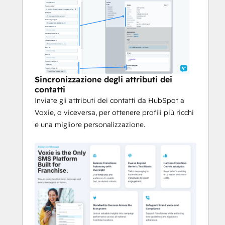
il marchio.
Andare oltre i messaggi generici
Adattate i messaggi alle sedi e alle 
persone per aumentare il 
coinvolgimento.
Sfruttare le analisi incentrate sul 
Sincronizzazione degli attributi dei
franchising
contatti
Inviate gli attributi dei contatti da HubSpot a
Sapere cosa funziona su scala macro e 
Voxie, o viceversa, per ottenere profili più ricchi
micro.
e una migliore personalizzazione.
Standardizzare il successo in 
tutto l'ecosistema
Ottenete informazioni preziose sulle 
prestazioni delle campagne in tutte le 
sedi nazionali del franchising.
Salvaguardia della voce e della 
conformità del marchio