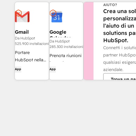
AIUTO?
Crea una so
personalizz
l'aiuto di un
Gmail
Google
solutions pa
Calendar
Da HubSpot
HubSpot.
Da HubSpot
525.900 installazioni
285.300 installazioni
Connetti i solut
Portare
partner HubSpo
Prenota riunioni
HubSpot nella
qualsiasi esigen
in modo
casella di posta
aziendale.
App
App
semplice e
in arrivo con
rapido con
Trova un pa
l'integrazione
HubSpot e
per Gmail
Google Calendar.