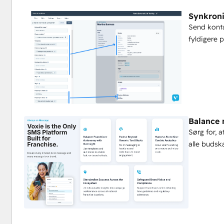
Synkroni
Send konta
fyldigere p
Balance 
Sørg for, 
alle budsk