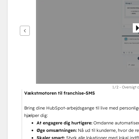
se
andre
elementer
1/2 - Oversigt 
Vækstmotoren til franchise-SMS
Bring dine HubSpot-arbejdsgange til live med personlig
hjælper dig:
At engagere dig hurtigere: 
Omdanne automatisered
Øge omsætningen: 
Nå ud til kunderne, hvor de r
Skaler smart: 
Styrk alle lokationer med lokal in