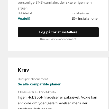
personlige SMS-samtaler, der skærer igennem
støjen
Udviklet af
Installeringer
Voxie
10+ installationer
Log på for at installere
Kræver Voxie-abonnement
Krav
HubSpot-abonnement
Se alle kompatible planer
Tilladelser til HubSpot-konto
Ingen HubSpot-tilladelser er påkrævet. Voxie kan
anmode om yderligere tilladelser, mens der