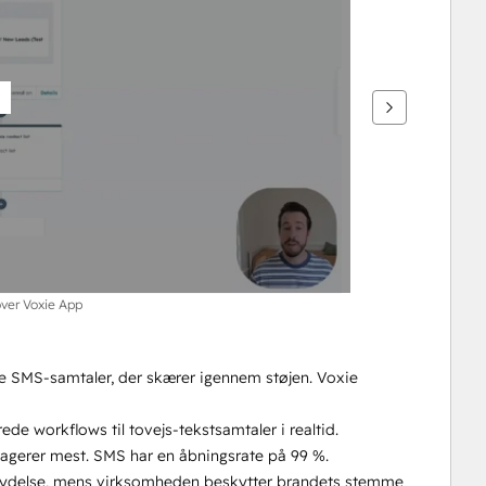
over Voxie App
e SMS-samtaler, der skærer igennem støjen. Voxie 
e workflows til tovejs-tekstsamtaler i realtid.
eagerer mest. SMS har en åbningsrate på 99 %.
dflydelse, mens virksomheden beskytter brandets stemme 