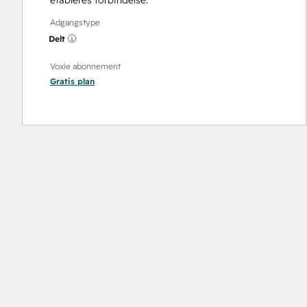
etableres forbindelse.
Adgangstype
Delt
Voxie abonnement
Gratis
plan