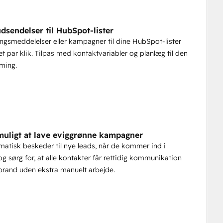
ranchise.
udsendelser til HubSpot-lister
e budskaber er med på brandet.
gsmeddelelser eller kampagner til dine HubSpot-lister
yn
t par klik. Tilpas med kontaktvariabler og planlæg til den
iming.
 brandede udrulninger.
at øge engagementet.
muligt at lave eviggrønne kampagner
atisk beskeder til nye leads, når de kommer ind i
g sørg for, at alle kontakter får rettidig kommunikation
 alle nationale franchisesteder.
rand uden ekstra manuelt arbejde.
or tone og overholdelse af regler.