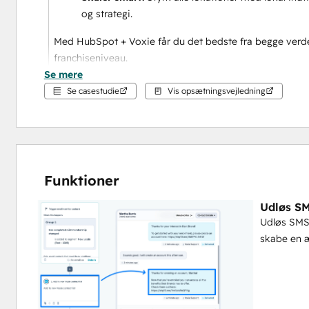
og strategi.
Med HubSpot + Voxie får du det bedste fra begge verde
franchiseniveau. 
Se mere
Udløs SMS med HubSpot Workflows
Se casestudie
Vis opsætningsvejledning
Udløs SMS-berøringspunkter i dine HubSpot-workflows 
Hurtige udsendelser til HubSpot-lister
Send engangsmeddelelser eller kampagner til dine HubSpo
kontaktvariabler og planlæg til den perfekte timing.
Funktioner
Udløs S
Aktiver eviggrønne kampagner
Udløs SMS
Send automatisk beskeder til nye leads, når de strømmer i
skabe en 
kommunikation om deres brand uden ekstra manuelt ar
Synkroniser kontaktattributter
Send kontaktattributter fra HubSpot til Voxie eller omven