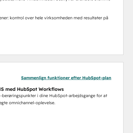
ner: kontrol over hele virksomheden med resultater på 
for at skabe en ægte omnichannel-oplevelse.
t-lister med blot et par klik. Tilpas med 
Sammenlign funktioner efter HubSpot-plan
MS med HubSpot Workflows
-berøringspunkter i dine HubSpot-arbejdsgange for at
nd i HubSpot, og sørg for, at alle kontakter får rettidig 
ægte omnichannel-oplevelse.
bejde.
dt for at få fyldigere profiler og bedre personalisering.