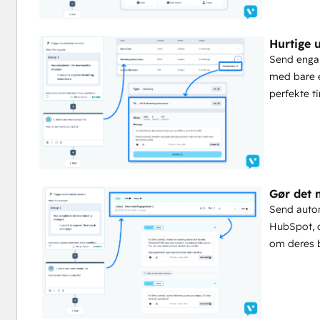
Voxie er den eneste SMS-platform, der er bygget til f
Hurtige 
Sørg for, at alle steder er med på budskabet, og at all
Send engan
Balancer franchisetagerens autonomi med tils
med bare e
perfekte t
Brug skabeloner og målgrupper til at muliggøre hurtige,
Udvikl dig ud over generiske sms'er
Skræddersy beskeder til steder og enkeltpersoner for 
Udnyt franchise-centrerede analyser
Find ud af, hvad der virker på makro- og mikroniveau.
Gør det 
Standardiser succes på tværs af økosystemet
Send autom
HubSpot, o
Få værdifuld indsigt i kampagnens resultater på tværs af
om deres b
Beskyt brandets stemme og overholdelse
Støt franchisetagere, mens du håndhæver retningslinjer f