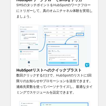
ソナライズし、最適なタイミングでスケジ
SMSのタッチポイントをHubSpotのワークフロー
ュールを設定できます。
にトリガーして、真のオムニチャネル体験を実現し
ましょう。
エバーグリーンキャンペーン
新しいリードがHubSpotに流入すると自動
的にメッセージを送信し、余分な手作業を
することなく、すべてのコンタクトにタイ
ムリーでブランド価値の高いコミュニケー
ションを提供します。
コンタクト属性の同期
HubSpotからVoxieへ、またはVoxieから
HubSpotへコンタクト属性を送信すること
HubSpotリストへのクイックブラスト
で、プロファイルを充実させ、パーソナラ
数回クリックするだけで、HubSpotのリストに1回
イズを向上させます。
限りのお知らせやプロモーションを送信できます。
連絡先変数を使ってパーソナライズし、最適なタイ
Voxieはフランチャイズのために構築され
ミングでスケジュールを設定できます。
た唯一のSMSプラットフォームです。