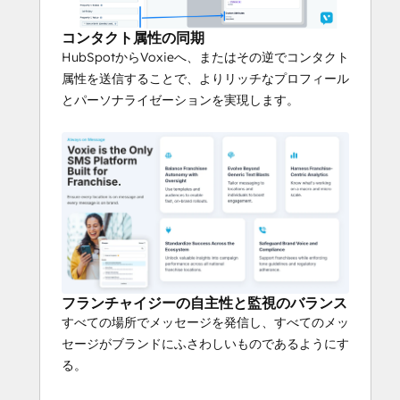
キャンペーン・パフォーマンスに関する貴
重な洞察を解き放ちます。
コンタクト属性の同期
ブランドの声とコンプライアンスを
HubSpotからVoxieへ、またはその逆でコンタクト
守る
属性を送信することで、よりリッチなプロフィール
とパーソナライゼーションを実現します。
フランチャイズ加盟店をサポートしなが
ら、トーン・ガイドラインと規制の遵守を
徹底します。
フランチャイジーの自主性と監視のバランス
すべての場所でメッセージを発信し、すべてのメッ
セージがブランドにふさわしいものであるようにす
る。