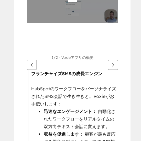
る
に
は
矢
印
キ
ー
を
1/2 - Voxieアプリの概要
使
用
フランチャイズSMSの成長エンジン
し
ま
HubSpotのワークフローをパーソナライズ
す
されたSMS会話で生き生きと。Voxieがお
手伝いします：
迅速なエンゲージメント： 
自動化さ
れたワークフローをリアルタイムの
双方向テキスト会話に変えます。
収益を促進します： 
顧客が最も反応