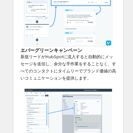
すべてのロケーションにメッセージを配信
し、すべてのメッセージにブランドを表示
します。
フランチャイジーの自主性と監視の
バランス
テンプレートとオーディエンスを使用する
エバーグリーンキャンペーン
ことで、迅速でオンブランドな展開を可能
新規リードがHubSpotに流入すると自動的にメッ
にします。
セージを送信し、余分な手作業をすることなく、す
一般的なテキストブラストから進化
べてのコンタクトにタイムリーでブランド価値の高
ロケーションや個人に合わせたメッセージ
いコミュニケーションを提供します。
でエンゲージメントを高める。
フランチャイズ中心の分析を活用
マクロとミクロのスケールで何が効果的か
を把握します。
エコシステム全体で成功を標準化
全国すべてのフランチャイズ店舗における