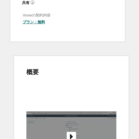
共有
Voxieの契約内容
プラン：
無料
概要
他
の
項
目
を
表
示
す