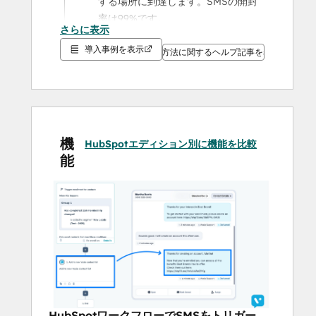
する場所に到達します。SMSの開封
率は99%です。
さらに表示
スマートに拡大： 
企業のブランドボ
導入事例を表示
イスと戦略を守りながら、各拠点に
設定方法に関するヘルプ記事を表示
ローカルなインパクトを与えます。
HubSpot + Voxieなら、企業全体のコント
ロールとフランチャイズレベルの成果とい
う、両方のメリットを享受できます。 
機
HubSpotエディション別に機能を比較
能
HubSpotワークフローでSMSをトリガー
SMSのタッチポイントをHubSpotワークフ
ローにトリガーして、真のオムニチャネル
体験を実現します。
HubSpotリストへの迅速な配信
数回クリックするだけで、HubSpotリスト
に1回限りのお知らせやプロモーションを送
信できます。コンタクト変数を使ってパー
HubSpotワークフローでSMSをトリガー