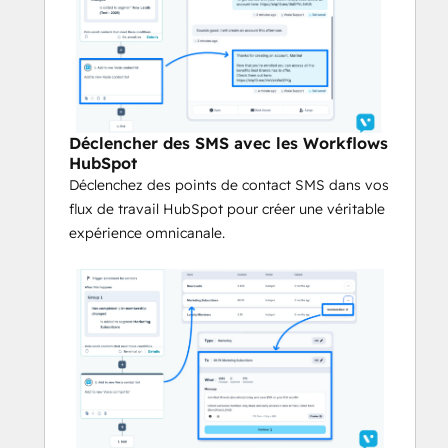
au niveau de la franchise. 
Déclencher des SMS avec les 
Workflows HubSpot
Déclenchez des points de contact SMS 
dans vos workflows HubSpot pour créer 
Déclencher des SMS avec les Workflows
une véritable expérience omnicanale.
HubSpot
Déclenchez des points de contact SMS dans vos
Envoi rapide aux listes HubSpot
flux de travail HubSpot pour créer une véritable
Envoyez des annonces ou des 
expérience omnicanale.
promotions ponctuelles à vos listes 
HubSpot en quelques clics. 
Personnalisez-les à l'aide de variables de 
contact et planifiez-les au moment le 
plus opportun.
Activation des campagnes 
permanentes
Envoyez automatiquement des 