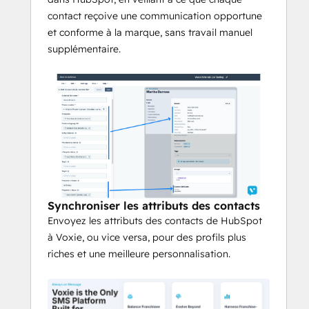
Équilibrer l'autonomie des 
contact reçoive une communication opportune
franchisés et la surveillance
et conforme à la marque, sans travail manuel
supplémentaire.
Utilisez des modèles et des audiences 
pour permettre des déploiements 
rapides et conformes à la marque.
Évoluer au-delà des envois de 
textes génériques
Adapter les messages aux sites et aux 
individus pour stimuler l'engagement.
Exploiter les analyses centrées 
sur la franchise
Synchroniser les attributs des contacts
Envoyez les attributs des contacts de HubSpot
Sachez ce qui fonctionne à l'échelle 
à Voxie, ou vice versa, pour des profils plus
macro et micro.
riches et une meilleure personnalisation.
Standardiser le succès dans 
l'ensemble de l'écosystème
Obtenez des informations précieuses sur 