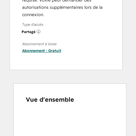
requise. Voxie peut demander des
autorisations supplémentaires lors de la
connexion.
Type d'accès
Partagé
Abonnement à Voxie
Abonnement :
Gratuit
Vue d'ensemble
Utilisez
les
touches
de