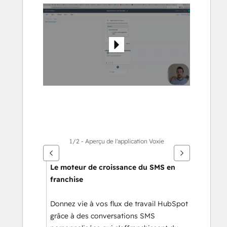
flèches
pour
voir
d'autres
éléments
1/2 - Aperçu de l'application Voxie
Le moteur de croissance du SMS en 
franchise
Donnez vie à vos flux de travail HubSpot 
grâce à des conversations SMS 