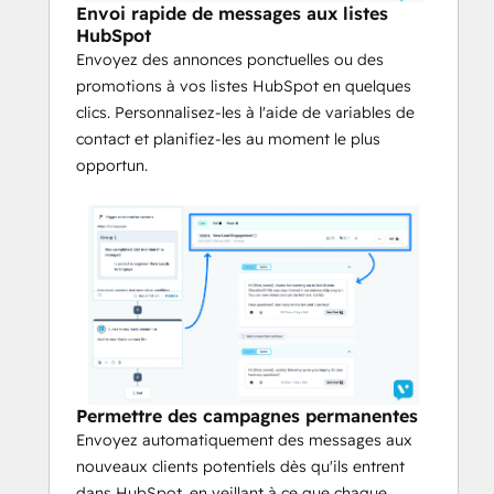
messages aux nouveaux prospects dès 
Envoi rapide de messages aux listes
HubSpot
qu'ils entrent dans HubSpot, en veillant à 
Envoyez des annonces ponctuelles ou des
ce que chaque contact reçoive une 
promotions à vos listes HubSpot en quelques
communication opportune et conforme à 
clics. Personnalisez-les à l'aide de variables de
la marque, sans travail manuel 
contact et planifiez-les au moment le plus
supplémentaire.
opportun.
Synchroniser les attributs des contacts
Envoyez les attributs des contacts de 
HubSpot à Voxie, ou vice versa, pour des 
profils plus riches et une meilleure 
personnalisation.
Voxie est la seule plateforme SMS 
conçue pour les franchises.
Permettre des campagnes permanentes
Veillez à ce que chaque site soit sur le 
Envoyez automatiquement des messages aux
message et à ce que chaque message 
nouveaux clients potentiels dès qu'ils entrent
soit sur la marque.
dans HubSpot, en veillant à ce que chaque