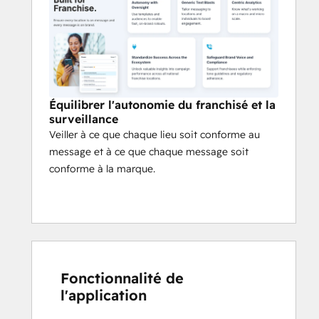
les performances de la campagne dans 
tous les établissements franchisés 
nationaux.
Sauvegarde de la voix de la 
marque et de la conformité
Équilibrer l'autonomie du franchisé et la
Soutenez les franchisés tout en 
surveillance
appliquant les directives de tonalité et le 
Veiller à ce que chaque lieu soit conforme au
respect de la réglementation.
message et à ce que chaque message soit
conforme à la marque.
Fonctionnalité de
l'application