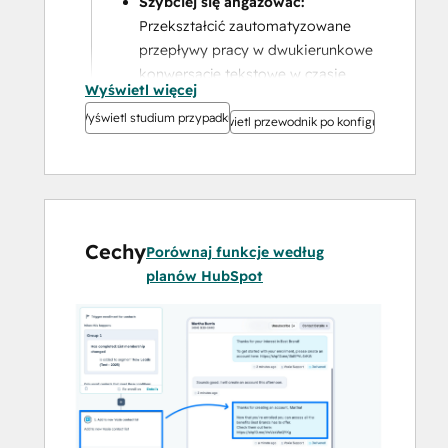
Szybciej się angażować: 
Przekształcić zautomatyzowane 
przepływy pracy w dwukierunkowe 
konwersacje tekstowe w czasie 
Wyświetl więcej
rzeczywistym.
Wyświetl studium przypadku
Zwiększać przychody: 
Dotrzeć do 
Wyświetl przewodnik po konfiguracji
klientów tam, gdzie reagują 
najbardziej. SMS ma 99% wskaźnik 
otwarć.
Inteligentne skalowanie: 
Wzmocnij każdą lokalizację dzięki 
Cechy
Porównaj funkcje według
lokalnemu wpływowi, podczas gdy 
planów HubSpot
korporacja chroni głos i strategię 
marki.
Dzięki HubSpot + Voxie otrzymujesz to, 
co najlepsze z obu światów: kontrolę w 
całym przedsiębiorstwie z wynikami na 
poziomie franczyzy. 