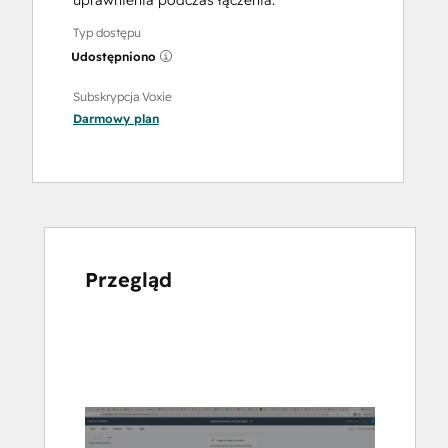
uprawnienia podczas łączenia.
Typ dostępu
Udostępniono
Subskrypcja Voxie
Darmowy
plan
Przegląd
Użyj
klawiszy
strzałek,
aby
przeglądać
inne