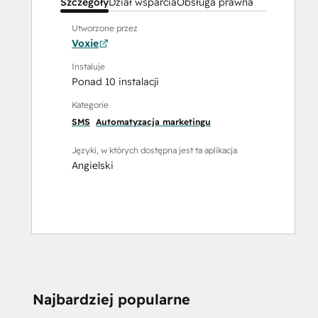
Szczegóły
Dział wsparcia
Obsługa prawna
Utworzone przez
Voxie
Instaluje
Ponad 10 instalacji
Kategorie
SMS
Automatyzacja marketingu
Języki, w których dostępna jest ta aplikacja
Angielski
CZY POTRZEBUJE
Najbardziej popularne
POMOCY?