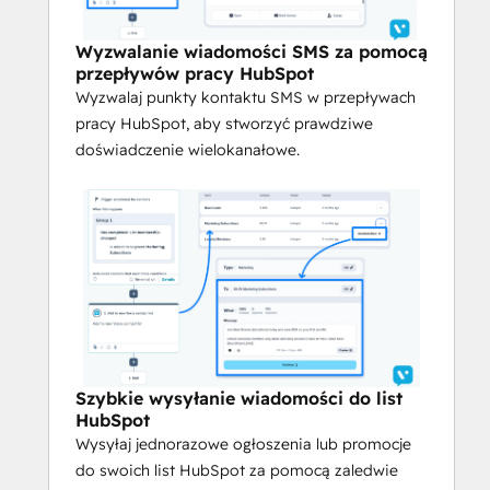
Wyzwalanie wiadomości SMS za 
Wyzwalanie wiadomości SMS za pomocą
pomocą przepływów pracy HubSpot
przepływów pracy HubSpot
Wyzwalaj punkty kontaktowe SMS w 
Wyzwalaj punkty kontaktu SMS w przepływach
przepływach pracy HubSpot, aby 
pracy HubSpot, aby stworzyć prawdziwe
stworzyć prawdziwe doświadczenie 
doświadczenie wielokanałowe.
wielokanałowe.
Szybkie wysyłki do list HubSpot
Wysyłaj jednorazowe ogłoszenia lub 
promocje do swoich list HubSpot za 
pomocą zaledwie kilku kliknięć. 
Personalizuj za pomocą zmiennych 
kontaktowych i planuj w idealnym 
momencie.
Szybkie wysyłanie wiadomości do list
HubSpot
Włącz wiecznie zielone kampanie
Wysyłaj jednorazowe ogłoszenia lub promocje
Automatycznie wysyłaj wiadomości do 
do swoich list HubSpot za pomocą zaledwie
nowych potencjalnych klientów w miarę 