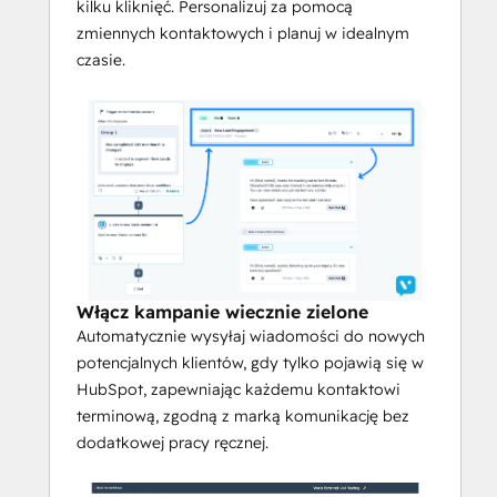
kilku kliknięć. Personalizuj za pomocą
ich napływu do HubSpot, zapewniając 
zmiennych kontaktowych i planuj w idealnym
każdemu kontaktowi terminową, zgodną 
czasie.
z marką komunikację bez dodatkowej 
pracy ręcznej.
Synchronizacja atrybutów kontaktów
Wysyłaj atrybuty kontaktów z HubSpot 
do Voxie lub odwrotnie, aby uzyskać 
bogatsze profile i lepszą personalizację.
Voxie to jedyna platforma SMS 
stworzona dla franczyzy.
Włącz kampanie wiecznie zielone
Automatycznie wysyłaj wiadomości do nowych
Upewnij się, że każda lokalizacja jest 
potencjalnych klientów, gdy tylko pojawią się w
zgodna z wiadomością, a każda 
HubSpot, zapewniając każdemu kontaktowi
wiadomość jest zgodna z marką.
terminową, zgodną z marką komunikację bez
Zrównoważ autonomię 
dodatkowej pracy ręcznej.
franczyzobiorcy z nadzorem