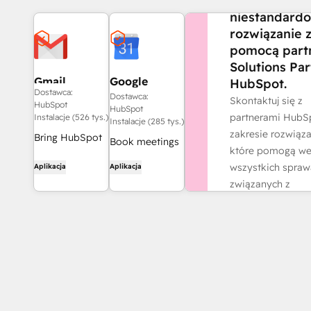
Stwórz
niestandard
rozwiązanie 
pomocą part
Solutions Par
Gmail
Google
HubSpot.
Dostawca:
Calendar
Dostawca:
Skontaktuj się z
HubSpot
HubSpot
partnerami HubS
Instalacje (526 tys.)
Instalacje (285 tys.)
zakresie rozwiąza
Bring HubSpot
Book meetings
które pomogą w
to your inbox
quickly and
wszystkich spra
Aplikacja
Aplikacja
with the
easily with
związanych z
HubSpot
HubSpot and
działalnością.
integration for
Google
Gmail.
Znajdź partn
Calendar.