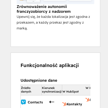
zgodność z przepisami
Zrównoważenie autonomii
franczyzobiorcy z nadzorem
Wspieraj franczyzobiorców, jednocześnie 
Upewnij się, że każda lokalizacja jest zgodna z
egzekwując wytyczne dotyczące tonu i 
przekazem, a każdy przekaz jest zgodny z
przestrzegania przepisów.
marką.
Funkcjonalność aplikacji
Udostępnione dane
Źródło
Kierunek
W HubSpot
danych
synchronizacji
W HubSpot
Kontakty
Contacts
Kontakty