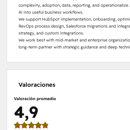
complexity, adoption, data, reporting, and operationalize A
AI into useful business workflows.

We support HubSpot implementation, onboarding, optimiza
RevOps process design, Salesforce migrations and integrat
strategy, and custom integrations.

We work best with mid-market and enterprise organizatio
long-term partner with strategic guidance and deep techni
0%
0%
2%
5%
93%
completo
completo
completo
completo
completo
Valoraciones
Valoración promedio
4,9