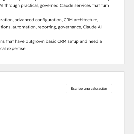
I through practical, governed Claude services that turn 
tion, advanced configuration, CRM architecture, 
ions, automation, reporting, governance, Claude AI 
ns that have outgrown basic CRM setup and need a 
cal expertise.
0%
0%
2%
5%
93%
completo
completo
completo
completo
completo
Escribe una valoración