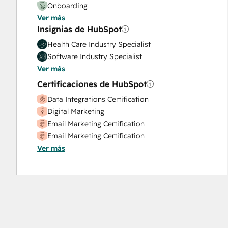
Onboarding
Ver más
Solutions Architecture Design
Insignias de HubSpot
Health Care Industry Specialist
Software Industry Specialist
Ver más
Certificaciones de HubSpot
Data Integrations Certification
Digital Marketing
Email Marketing Certification
Email Marketing Certification
Ver más
HubSpot Architecture I: Data Models and APIs
HubSpot Architecture II: Content and
Messaging Tools
HubSpot Implementation for Partners
HubSpot Marketing Hub Software Certification
HubSpot Reporting
HubSpot Sales Hub Software Certification