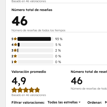
Basado en 46 valoraciones
Número total de reseñas
46
Número de reseñas de todos los tiempos
5
93 %
4
5 %
3
2 %
2
0 %
1
0 %
Valoración promedio
Número total de rese
4,9
46
Número de reseñas de todo
Basado en 46 valoraciones
Todas las estrellas
M
Filtrar valoraciones:
Ordenar: