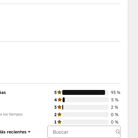
ñas
5
93 %
4
5 %
3
2 %
s los tiempos
2
0 %
1
0 %
ás recientes