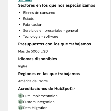
HubSpot Onboarding
Sectores en los que nos especializamos
Programmable Automation
Bienes de consumo
Sales and Marketing Alignment
Estado
Fabricación
Servicios empresariales - general
Tecnología - software
Presupuestos con los que trabajamos
Más de 5000 USD
Idiomas disponibles
Inglés
Regiones en las que trabajamos
América del Norte
Acreditaciones de HubSpot
CRM Implementation
Custom Integration
Data Migration