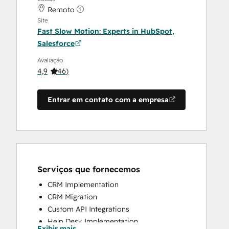
Remoto
Site
Fast Slow Motion: Experts in HubSpot,
Salesforce
Avaliação
4,9
(
46
)
Entrar em contato com a empresa
Serviços que fornecemos
CRM Implementation
CRM Migration
Custom API Integrations
Help Desk Implementation
Exibir mais