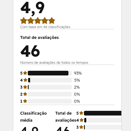
4,9
Com base em 46 classificações
Total de avaliações
46
Número de avaliações de todos os tempos
5
93%
4
5%
3
2%
2
0%
1
0%
Classificação
Total de
5
média
avaliações
4
3