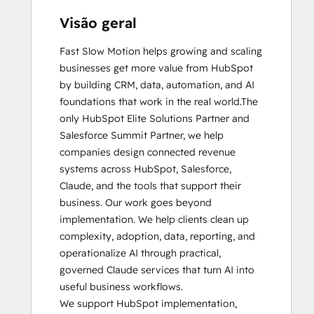
HubSpot Marketing Hub Software
Certification
Visão geral
HubSpot Reporting
Fast Slow Motion helps growing and scaling 
HubSpot Sales Hub Software
businesses get more value from HubSpot 
Certification
by building CRM, data, automation, and AI 
HubSpot Sales Software
foundations that work in the real world.The 
HubSpot Solutions Partner
only HubSpot Elite Solutions Partner and 
Inbound
Salesforce Summit Partner, we help 
Inbound Marketing
companies design connected revenue 
Inbound Sales
systems across HubSpot, Salesforce, 
Integrating With HubSpot I: Foundations
Claude, and the tools that support their 
Objectives-Based Onboarding
business. Our work goes beyond 
Platform Consulting
implementation. We help clients clean up 
Revenue Operations
complexity, adoption, data, reporting, and 
Sales Enablement
operationalize AI through practical, 
Salesforce Integration Certification
governed Claude services that turn AI into 
Service Hub Software
useful business workflows.

Solutions Architecture Foundations
We support HubSpot implementation, 