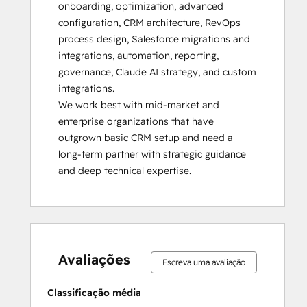
onboarding, optimization, advanced 
configuration, CRM architecture, RevOps 
process design, Salesforce migrations and 
integrations, automation, reporting, 
governance, Claude AI strategy, and custom 
integrations.

We work best with mid-market and 
enterprise organizations that have 
outgrown basic CRM setup and need a 
long-term partner with strategic guidance 
and deep technical expertise.
0%
0%
2%
5%
93%
0%
0%
2%
5%
93%
concluído
concluído
concluído
concluído
concluído
concluído
concluído
concluído
concluído
concluído
Avaliações
Escreva uma avaliação
Classificação média