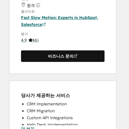
원격
웹사이트
Fast Slow Motion: Experts in HubSpot,
Salesforce
평가
4.9
(
46
)
비즈니스 문의
당사가 제공하는 서비스
CRM Implementation
CRM Migration
Custom API Integrations
Help Desk Implementation
더 보기