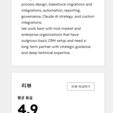
process design, Salesforce migrations and 
integrations, automation, reporting, 
governance, Claude AI strategy, and custom 
integrations.

We work best with mid-market and 
enterprise organizations that have 
outgrown basic CRM setup and need a 
long-term partner with strategic guidance 
and deep technical expertise.
0%
0%
2%
5%
93%
0%
0%
2%
5%
93%
완
완
완
완
완
완
완
완
완
완
료
료
료
료
료
료
료
료
료
료
리뷰
리뷰 작성하기
평균 등급
4.9