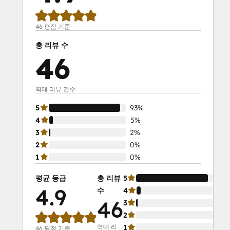
46 평점 기준
총 리뷰 수
46
역대 리뷰 건수
5
93%
4
5%
3
2%
2
0%
1
0%
평균 등급
총 리뷰
5
93
4.9
수
4
5%
46
3
2%
2
0%
역대 리
1
0%
46 평점 기준