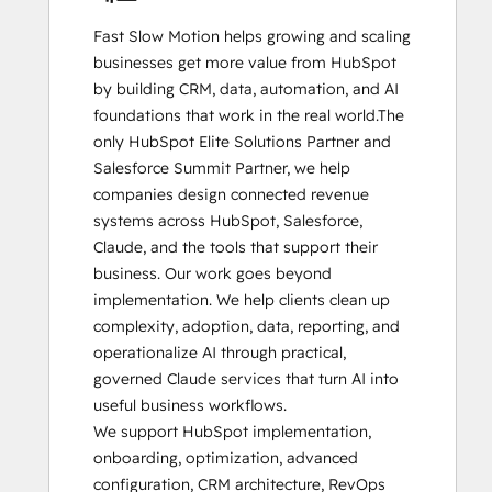
HubSpot Reporting
Fast Slow Motion helps growing and scaling 
HubSpot Sales Hub Software
businesses get more value from HubSpot 
Certification
by building CRM, data, automation, and AI 
HubSpot Sales Software
foundations that work in the real world.The 
HubSpot Solutions Partner
only HubSpot Elite Solutions Partner and 
Inbound
Salesforce Summit Partner, we help 
Inbound Marketing
companies design connected revenue 
Inbound Sales
systems across HubSpot, Salesforce, 
Integrating With HubSpot I: Foundations
Claude, and the tools that support their 
Objectives-Based Onboarding
business. Our work goes beyond 
Platform Consulting
implementation. We help clients clean up 
Revenue Operations
complexity, adoption, data, reporting, and 
Sales Enablement
operationalize AI through practical, 
Salesforce Integration Certification
governed Claude services that turn AI into 
Service Hub Software
useful business workflows.

Solutions Architecture Foundations
We support HubSpot implementation, 
onboarding, optimization, advanced 
configuration, CRM architecture, RevOps 