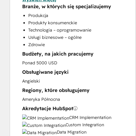
HubSpot Onboarding
Branże, w których się specjalizujemy
Programmable Automation
Produkcja
Sales and Marketing Alignment
Produkty konsumenckie
Technologia – oprogramowanie
Usługi biznesowe – ogólne
Zdrowie
Budżety, na jakich pracujemy
Ponad 5000 USD
Obsługiwane języki
Angielski
Regiony, które obsługujemy
Ameryka Północna
Akredytacje HubSpot
CRM Implementation
Custom Integration
Data Migration