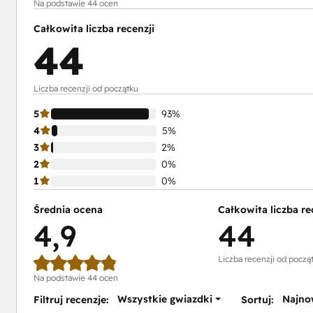
Na podstawie 44 ocen
Całkowita liczba recenzji
44
Liczba recenzji od początku
5
93%
4
5%
3
2%
2
0%
1
0%
Średnia ocena
Całkowita liczba re
4,9
44
Liczba recenzji od począ
Na podstawie 44 ocen
Wszystkie gwiazdki
Najno
Filtruj recenzje:
Sortuj: