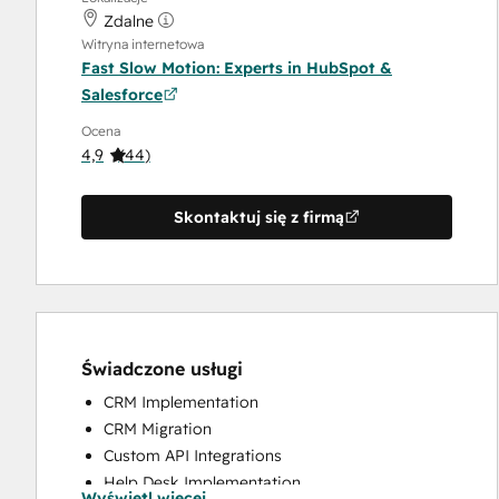
Zdalne
Witryna internetowa
Fast Slow Motion: Experts in HubSpot &
Salesforce
Ocena
4,9
(
44
)
Skontaktuj się z firmą
Świadczone usługi
CRM Implementation
CRM Migration
Custom API Integrations
Help Desk Implementation
Wyświetl więcej