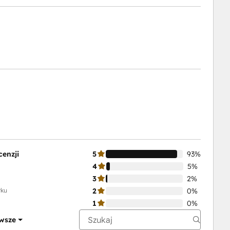
cenzji
5
93%
4
5%
3
2%
tku
2
0%
1
0%
wsze