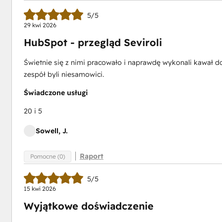
5/5
29 kwi 2026
HubSpot - przegląd Seviroli
Świetnie się z nimi pracowało i naprawdę wykonali kawał do
zespół byli niesamowici.
Świadczone usługi
20 i 5
Sowell, J.
Raport
Pomocne (0)
5/5
t
15 kwi 2026
ture
Wyjątkowe doświadczenie