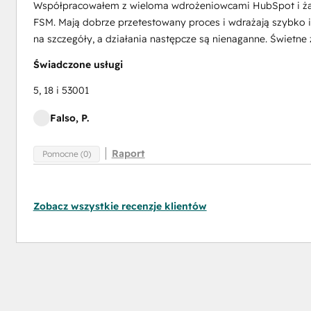
Współpracowałem z wieloma wdrożeniowcami HubSpot i żaden
FSM. Mają dobrze przetestowany proces i wdrażają szybko
na szczegóły, a działania następcze są nienaganne. Świetne 
pot
Świadczone usługi
ecture
5, 18 i 53001
nt
Falso, P.
ging
Raport
Pomocne (0)
Zobacz wszystkie recenzje klientów
ot
ing
re
cation