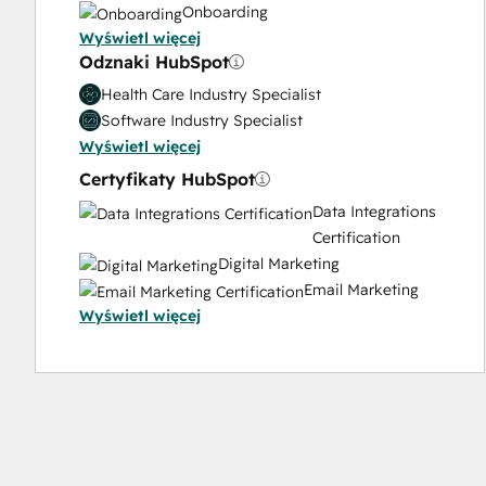
Onboarding
Wyświetl więcej
Solutions
Odznaki HubSpot
Architecture
Design
Health Care Industry Specialist
Software Industry Specialist
Wyświetl więcej
Certyfikaty HubSpot
Data Integrations
Certification
Digital Marketing
Email Marketing
Wyświetl więcej
Certification
Email Marketing
Certification
HubSpo
Architec
I:
Data