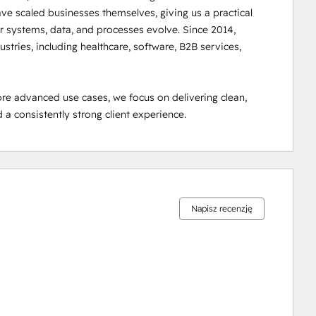
ve scaled businesses themselves, giving us a practical 
 systems, data, and processes evolve. Since 2014, 
tries, including healthcare, software, B2B services, 
e advanced use cases, we focus on delivering clean, 
 a consistently strong client experience.
Ukończono
Ukończono
Ukończono
Ukończono
Ukończono
0%
0%
2%
5%
93%
Napisz recenzję