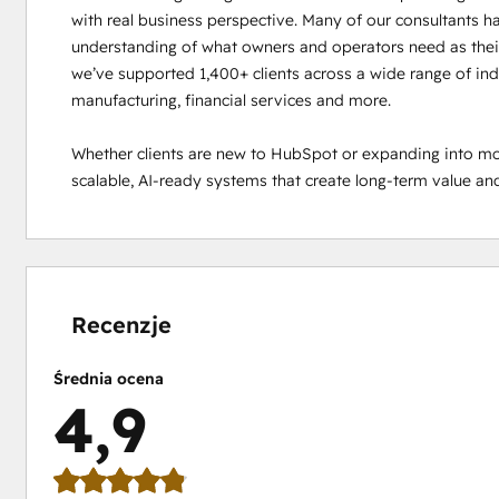
with real business perspective. Many of our consultants ha
understanding of what owners and operators need as their
we’ve supported 1,400+ clients across a wide range of indus
manufacturing, financial services and more.

Whether clients are new to HubSpot or expanding into mor
scalable, AI-ready systems that create long-term value and
Ukończono
Ukończono
Ukończono
Ukończono
Ukończono
0%
0%
2%
5%
93%
Recenzje
Średnia ocena
4,9