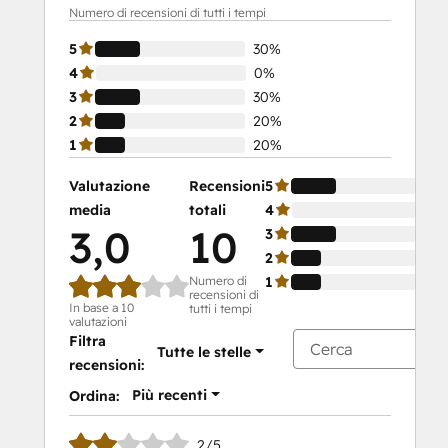
Numero di recensioni di tutti i tempi
5
30%
4
0%
3
30%
2
20%
1
20%
Valutazione
Recensioni
5
media
totali
4
3,0
10
3
2
Numero di
1
recensioni di
In base a 10
tutti i tempi
valutazioni
Filtra
Tutte le stelle
recensioni:
Più recenti
Ordina:
2/5