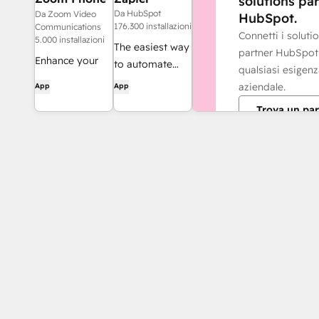
solutions pa
for HubSpot
Da HubSpot
Da Zoom Video
HubSpot.
176.300 installazioni
Communications
Connetti i soluti
5.000 installazioni
The easiest way
partner HubSpot
Enhance your
to automate
qualsiasi esigen
HubSpot
and connect
aziendale.
App
App
experience and
HubSpot to
Trova un par
streamline your
8,000+ apps
workflows.