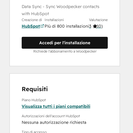
Data Sync - Sync Woodpecker contacts
with HubSpot
Creazione di
Installazioni
Valutazione
HubSpot
PIù di 800 installazioni
3
(
10
)
Accedi per l'installazione
Richiede l'abbonamento a Woodpecker
Requisiti
Piano HubSpot
Visualizza tutti i piani compatibili
Autorizzazioni dell'account HubSpot
Nessuna autorizzazione richiesta
Tipo di accesso