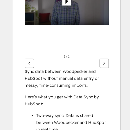
altri
articoli
1/2
Sync data between Woodpecker and 
HubSpot without manual data entry or 
messy, time-consuming imports. 
Here’s what you get with Data Sync by 
HubSpot:
Two-way sync: Data is shared 
between Woodpecker and HubSpot 
in real time