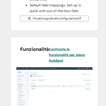
Default field mappings: Set-up is 
quick with out-of-the-box field 
mappings already created for you
Visualizza guida alla configurazione
Historical syncing: Your existing data 
will sync right away, and updates will 
sync as they happen
Funzionalità
Confronta le
funzionalità per piano
HubSpot