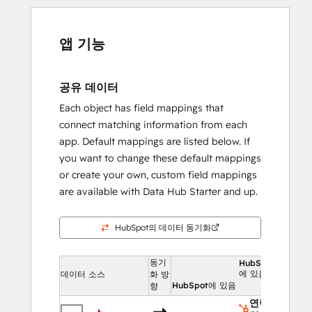
앱 기능
공유 데이터
Each object has field mappings that
connect matching information from each
app. Default mappings are listed below. If
you want to change these default mappings
or create your own, custom field mappings
are available with Data Hub Starter and up.
HubSpot의 데이터 동기화
동기
HubSpot
에 있음
데이터 소스
화 방
HubSpot에 있음
향
연락