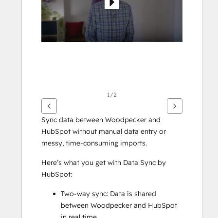
면
화
살
표
키
를
사
용
하
1/2
십
시
Sync data between Woodpecker and 
오.
HubSpot without manual data entry or 
messy, time-consuming imports. 
Here’s what you get with Data Sync by 
HubSpot:
Two-way sync: Data is shared 
between Woodpecker and HubSpot 
in real time