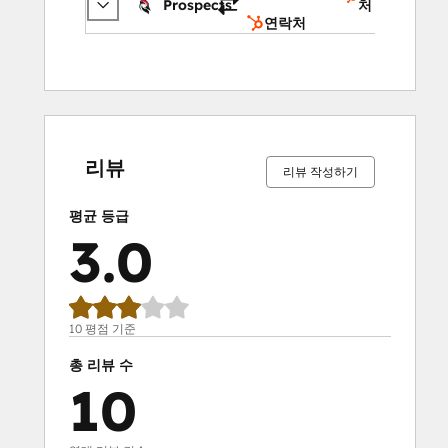
Prospects
처
연락처
0%
20%
20%
30%
30%
0%
20%
20%
30%
30%
완
완
완
완
완
완
완
완
완
완
료
료
료
료
료
료
료
료
료
료
리뷰
리뷰 작성하기
평균 등급
3.0
10 평점 기준
총 리뷰 수
10