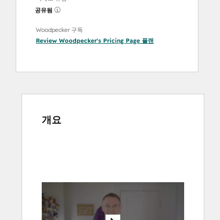
공유됨
Woodpecker 구독
Review Woodpecker's Pricing Page
플랜
개요
다
른
항
목
을
보
려