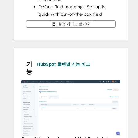
Default field mappings: Set-up is 
quick with out-of-the-box field 
mappings already created for you
설정 가이드 보기
Historical syncing: Your existing data 
will sync right away, and updates will 
sync as they happen
기
HubSpot 플랜별 기능 비교
능