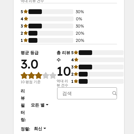
역대 리뷰 건수
5
30%
4
0%
3
30%
2
20%
1
20%
평균 등급
총 리뷰
5
30
3.0
수
4
0%
10
3
30
2
20
역대 리
1
20
10 평점 기준
뷰 건수
리
뷰
모든 별
필
터
링:
최신
정렬: