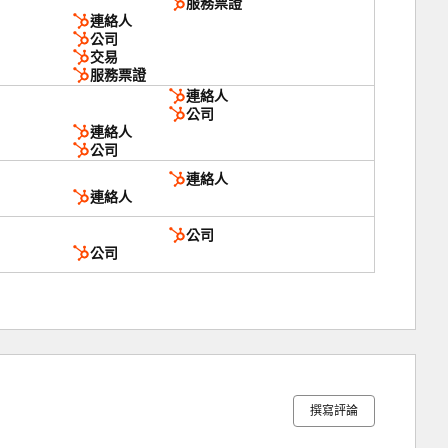
服務票證
連絡人
公司
交易
服務票證
連絡人
公司
連絡人
公司
連絡人
連絡人
公司
公司
5%
9%
11%
26%
49%
完
完
完
完
完
成
成
成
成
成
撰寫評論