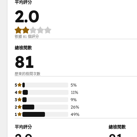
平均評分
2.0
依據 81 個評分
總檢閱數
81
歷來的檢閱次數
5
5%
4
11%
3
9%
2
26%
1
49%
平均評分
總檢閱數