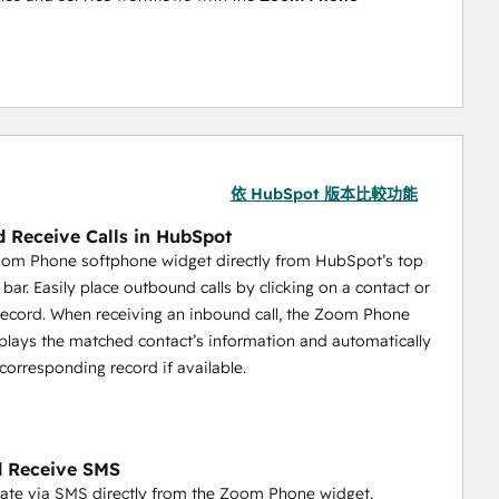
依 HubSpot 版本比較功能
 Receive Calls in HubSpot
oom Phone softphone widget directly from HubSpot’s top
 bar. Easily place outbound calls by clicking on a contact or
ecord. When receiving an inbound call, the Zoom Phone
plays the matched contact’s information and automatically
corresponding record if available.
d Receive SMS
te via SMS directly from the Zoom Phone widget.