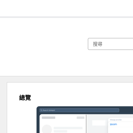
總覽
使
用
方
向