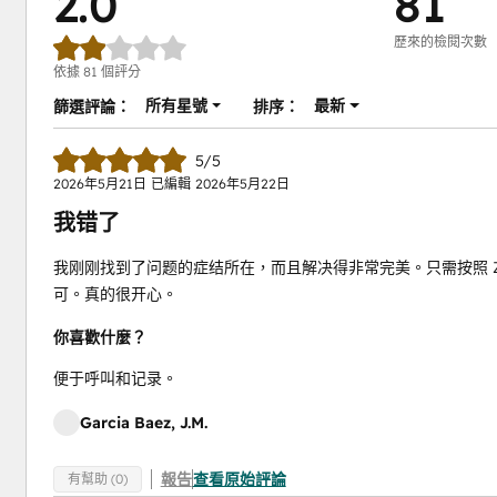
2.0
81
歷來的檢閱次數
依據 81 個評分
所有星號
最新
篩選評論：
排序：
5/5
2026年5月21日
已編輯
2026年5月22日
我错了
我刚刚找到了问题的症结所在，而且解决得非常完美。只需按照 
可。真的很开心。
你喜歡什麼？
便于呼叫和记录。
Garcia Baez, J.M.
報告
查看原始評論
有幫助 (0)