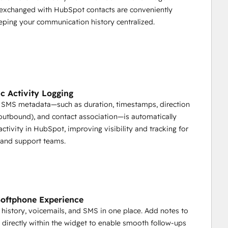
exchanged with HubSpot contacts are conveniently
eping your communication history centralized.
c Activity Logging
nd SMS metadata—such as duration, timestamps, direction
utbound), and contact association—is automatically
activity in HubSpot, improving visibility and tracking for
 and support teams.
Softphone Experience
l history, voicemails, and SMS in one place. Add notes to
ry directly within the widget to enable smooth follow-ups