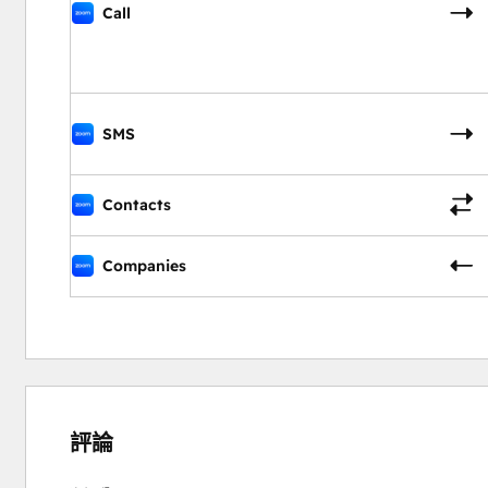
Call
SMS
Contacts
Companies
5%
9%
11%
26%
49%
完
完
完
完
完
成
成
成
成
成
評論