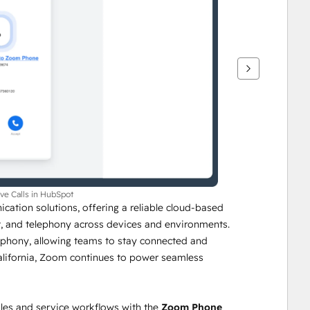
ve Calls in HubSpot
tion solutions, offering a reliable cloud-based 
at, and telephony across devices and environments. 
phony, allowing teams to stay connected and 
lifornia, Zoom continues to power seamless 
es and service workflows with the 
Zoom Phone 