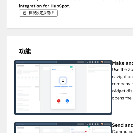
integration for HubSpot
.
檢視設定指南
功能
Make and
Use the Z
navigation
company r
widget dis
opens the 
Send an
Communica