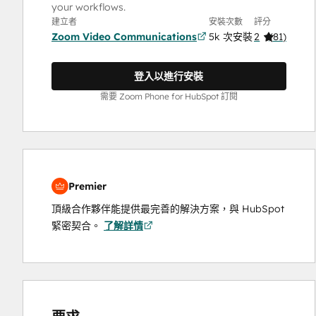
your workflows.
建立者
安裝次數
評分
Zoom Video Communications
5k 次安裝
2
(
81
)
登入以進行安裝
需要 Zoom Phone for HubSpot 訂閱
Premier
頂級合作夥伴能提供最完善的解決方案，與 HubSpot
緊密契合。
了解詳情