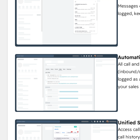
Messages 
logged, ke
Automati
All call a
(inbound/o
logged as 
your sales
Unified 
Access cal
call histo