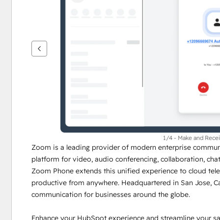
鍵
查
看
其
他
項
目
1/4 - Make and Recei
Zoom is a leading provider of modern enterprise communica
platform for video, audio conferencing, collaboration, ch
Zoom Phone extends this unified experience to cloud tele
productive from anywhere. Headquartered in San Jose, Ca
communication for businesses around the globe.
Enhance your HubSpot experience and streamline your sal