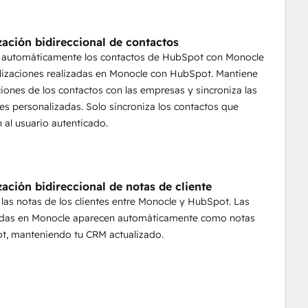
ados para la incorporación, las QBR y los planes de éxito.
zación bidireccional de contactos
ados
a automáticamente los contactos de HubSpot con Monocle
 más con el mismo equipo. Monocle amplía su impacto
alizaciones realizadas en Monocle con HubSpot. Mantiene
ciones de los contactos con las empresas y sincroniza las
s personalizadas. Solo sincroniza los contactos que
 al usuario autenticado.
zación bidireccional de notas de cliente
 las notas de los clientes entre Monocle y HubSpot. Las
adas en Monocle aparecen automáticamente como notas
t, manteniendo tu CRM actualizado.
 a trabajar realmente, no sólo a informar.