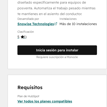
diseñado específicamente para equipos de
posventa. Automatiza el trabajo pesado mientras
te mantienes en el asiento del conductor.
Desarrollado por
Instalaciones
Snowise Technologies
Más de 10 instalaciones
Clasificación
5
(
1
)
Inicia sesión para instalar
Requiere suscripción a Monocle
Requisitos
Plan de HubSpot
Ver todos los planes compatibles