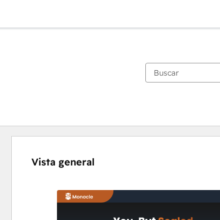
Vista general
Utiliza
las
teclas
de