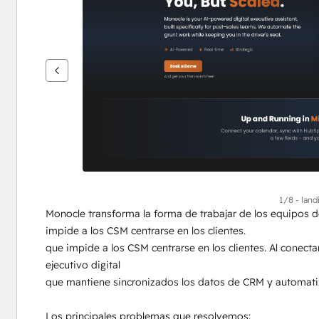
flecha
para
ver
otros
elementos
1/8 - lan
Monocle transforma la forma de trabajar de los equipos d
impide a los CSM centrarse en los clientes. 
que impide a los CSM centrarse en los clientes. Al conect
ejecutivo digital
que mantiene sincronizados los datos de CRM y automatiz
Los principales problemas que resolvemos: