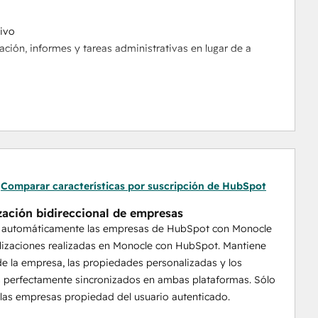
tivo
 clientes.
Comparar características por suscripción de HubSpot
zación bidireccional de empresas
a automáticamente las empresas de HubSpot con Monocle
 ejecución.
alizaciones realizadas en Monocle con HubSpot. Mantiene
de la empresa, las propiedades personalizadas y los
ctiva
 perfectamente sincronizados en ambas plataformas. Sólo
 información en paneles e informes. Monocle aporta
 las empresas propiedad del usuario autenticado.