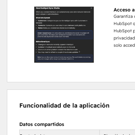
Resultado: Los CSM ahorran más de 5 horas a la semana, est
Acceso a
y ofrecen más valor con menos esfuerzo manual.
Garantiza 
 valor con menos esfuerzo manual.
HubSpot qu
HubSpot pa
privacidad
solo acced
Funcionalidad de la aplicación
Datos compartidos