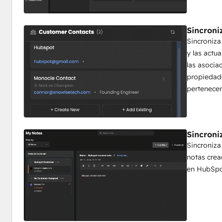
con su calendario,
 evaluaciones de salud inteligentes y flujos de trabajo gui
Sincroni
 4. Ampliación del éxito de los clientes con recursos limit
Sincroniz
 A medida que crece su base de clientes, necesita hacer
y las actu
 automatizando las tareas repetitivas, proporcionando acceso instantáneo a los datos de los clientes y 
las asocia
ayudándole a ejecutar las mejores prácticas de CS
propiedade
 sin añadir personal.
pertenecen
Por qué conectarse a HubSpot:
 La integración con HubSpot mantiene tus empresas, contactos e interacciones con los clientes perfectamente 
Sincroni
sincronizados.
Sincroniza
 Actualiza un registro de empresa en Monocle y se reflejará automáticamente en HubSpot. Añade notas en 
notas cre
cualquiera de los dos
en HubSpo
 sistema, y estarán disponibles en todas partes. Tu CRM se convierte en la fuente de la verdad, mientras que 
Monocle
 proporciona la capa de ejecución inteligente que te ayuda