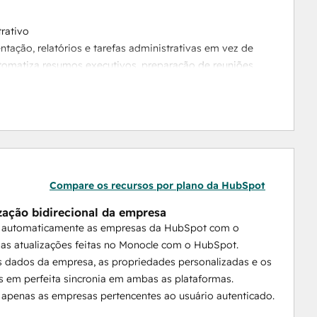
rativo
ção, relatórios e tarefas administrativas em vez de
Compare os recursos por plano da HubSpot
zação bidirecional da empresa
a automaticamente as empresas da HubSpot com o
amada inteligente na parte superior para execução.
as atualizações feitas no Monocle com o HubSpot.
 dados da empresa, as propriedades personalizadas e os
iva
 em perfeita sincronia em ambas as plataformas.
sights em painéis e relatórios. O Monocle traz
 apenas as empresas pertencentes ao usuário autenticado.