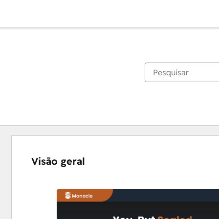
Visão geral
Use
as
setas
para