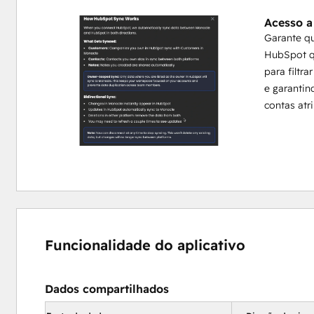
Resultado: Os CSMs economizam mais de 5 horas por sema
Acesso a
clientes e fornecem mais valor com menos esforço manua
Garante q
 valor com menos esforço manual.
HubSpot q
para filtr
e garanti
contas atr
Funcionalidade do aplicativo
Dados compartilhados