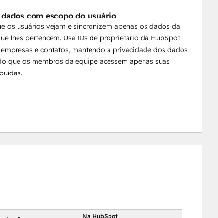
na, ficam por dentro de todas as interações com os 
 dados com escopo do usuário
l.
ue os usuários vejam e sincronizem apenas os dados da
ue lhes pertencem. Usa IDs de proprietário da HubSpot
ar empresas e contatos, mantendo a privacidade dos dados
ndo que os membros da equipe acessem apenas suas
ibuídas.
Na HubSpot