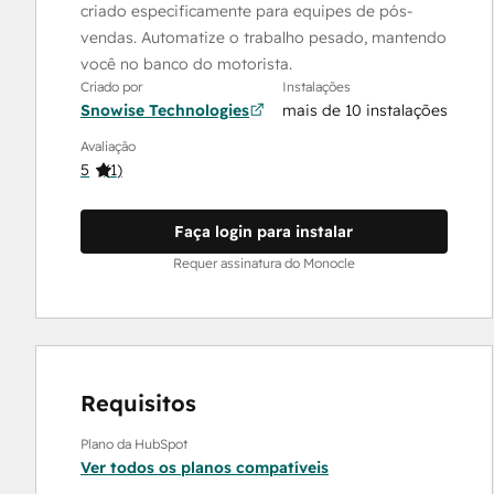
criado especificamente para equipes de pós-
vendas. Automatize o trabalho pesado, mantendo
você no banco do motorista.
Criado por
Instalações
Snowise Technologies
mais de 10 instalações
Avaliação
5
(
1
)
Faça login para instalar
Requer assinatura do Monocle
Requisitos
Plano da HubSpot
Ver todos os planos compatíveis