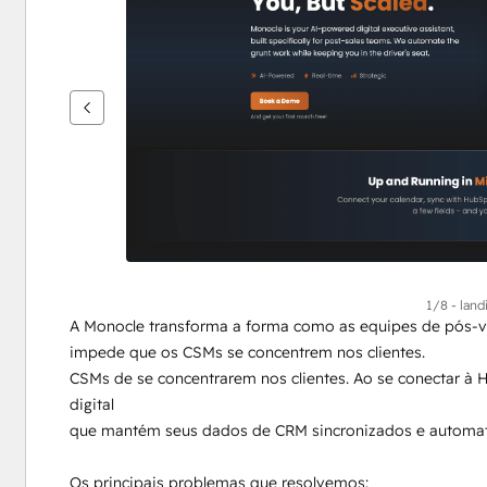
ver
outros
itens
1/8 - lan
A Monocle transforma a forma como as equipes de pós-ve
impede que os CSMs se concentrem nos clientes. 
CSMs de se concentrarem nos clientes. Ao se conectar à H
digital
que mantém seus dados de CRM sincronizados e automati
Os principais problemas que resolvemos: