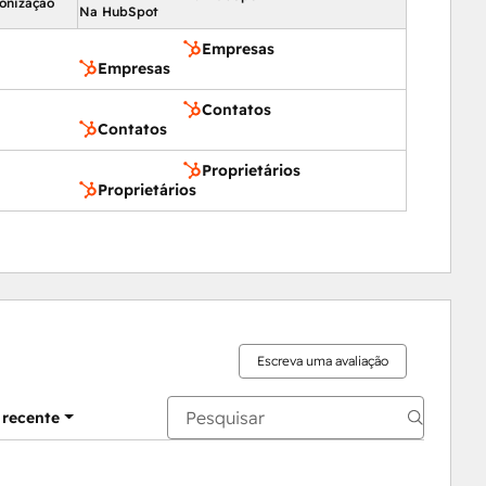
ronização
Na HubSpot
Empresas
Empresas
Contatos
Contatos
Proprietários
Proprietários
Escreva uma avaliação
 recente