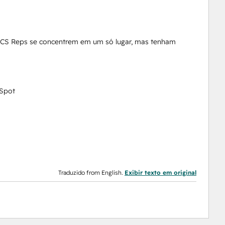
s CS Reps se concentrem em um só lugar, mas tenham
bSpot
Traduzido from English.
Exibir texto em original