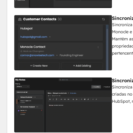
sincronizada com seu calendário,
 avaliações inteligentes de saúde e fluxos de trabalho gu
Sincroni
 4. dimensionamento do sucesso do cliente com recursos
Sincroniz
 À medida que sua base de clientes cresce, você precisa fazer mais com a mesma equipe. O Monocle aumenta 
Monocle e 
seu impacto ao
Mantém as
 automatizando tarefas repetitivas, fornecendo acesso instantâneo aos dados do cliente e ajudando você a 
propriedad
executar as práticas recomendadas de CS
pertencent
 sem aumentar o número de funcionários.
Por que se conectar ao HubSpot:
Sincroni
 A integração com a HubSpot mantém suas empresas, conta
Sincroniza
 Atualize um registro de empresa no Monocle e ele será refletido automaticamente no HubSpot. Adicione notas 
criadas n
em qualquer
HubSpot, 
 sistema, e elas estarão disponíveis em todos os lugares. Seu CRM se torna a fonte da verdade, enquanto o 
Monocle
 fornece a camada de execução inteligente que ajuda você 