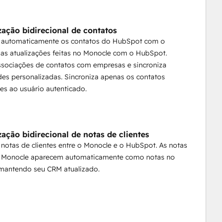
iados para integração, QBRs e planos de sucesso.
zação bidirecional de contatos
 limitados
a automaticamente os contatos do HubSpot com o
as atualizações feitas no Monocle com o HubSpot.
sociações de contatos com empresas e sincroniza
es personalizadas. Sincroniza apenas os contatos
es ao usuário autenticado.
zação bidirecional de notas de clientes
tos e interações com clientes em perfeita sincronia.
 notas de clientes entre o Monocle e o HubSpot. As notas
o Monocle aparecem automaticamente como notas no
mantendo seu CRM atualizado.
a trabalhar de fato, não apenas a gerar relatórios.