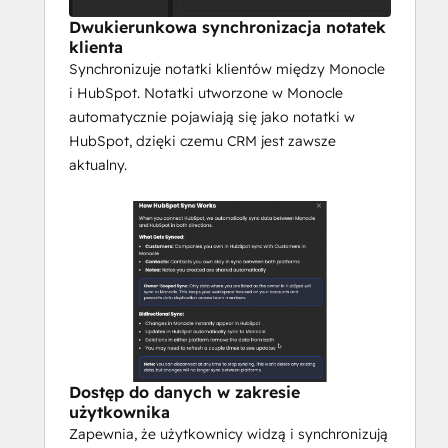
zapewniając natychmiastowy dostęp do 
Dwukierunkowa synchronizacja notatek
danych klientów i pomagając w realizacji 
klienta
najlepszych praktyk CS
Synchronizuje notatki klientów między Monocle
 bez zwiększania zatrudnienia.
i HubSpot. Notatki utworzone w Monocle
automatycznie pojawiają się jako notatki w
Dlaczego warto połączyć się z HubSpot:
HubSpot, dzięki czemu CRM jest zawsze
aktualny.
 Integracja z HubSpot zapewnia doskonałą 
synchronizację firm, kontaktów i interakcji z 
klientami.
 Zaktualizuj rekord firmy w Monocle, a 
zostanie on automatycznie 
odzwierciedlony w HubSpot. Dodaj notatki 
w dowolnym
 systemie i są one dostępne wszędzie. Twój 
CRM staje się źródłem prawdy, podczas 
Dostęp do danych w zakresie
gdy Monocle
użytkownika
 zapewnia inteligentną warstwę 
Zapewnia, że użytkownicy widzą i synchronizują
wykonawczą, która pomaga faktycznie 