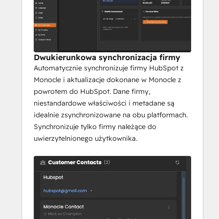
 Dzięki temu można skupić się na 
strategicznej pracy z klientem.
 2) Fragmentacja danych w różnych 
systemach
Dwukierunkowa synchronizacja firmy
 Dane klientów znajdują się w HubSpot, ale 
Automatycznie synchronizuje firmy HubSpot z
codzienne przepływy pracy CS odbywają 
Monocle i aktualizacje dokonane w Monocle z
się gdzie indziej. Monocle
powrotem do HubSpot. Dane firmy,
 tworzy dwukierunkową synchronizację 
niestandardowe właściwości i metadane są
między HubSpot i opartym na sztucznej 
idealnie zsynchronizowane na obu platformach.
inteligencji obszarem roboczym Monocle, 
Synchronizuje tylko firmy należące do
zapewniając, że CRM
uwierzytelnionego użytkownika.
 CRM pozostaje zaktualizowany, 
zapewniając jednocześnie inteligentną 
warstwę do wykonania.
 3) Reaktywne przepływy pracy zamiast 
proaktywnych wskazówek