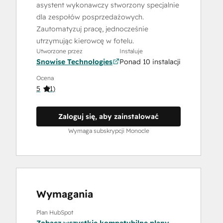
asystent wykonawczy stworzony specjalnie
dla zespołów posprzedażowych.
Zautomatyzuj pracę, jednocześnie
utrzymując kierowcę w fotelu.
Utworzone przez
Instaluje
Snowise Technologies
Ponad 10 instalacji
Ocena
5
(
1
)
Zaloguj się, aby zainstalować
Wymaga subskrypcji Monocle
Wymagania
Plan HubSpot