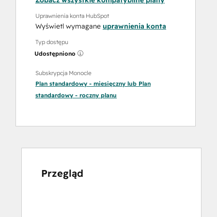
Zobacz wszystkie kompatybilne plany
Uprawnienia konta HubSpot
Wyświetl wymagane
uprawnienia konta
Typ dostępu
Udostępniono
Subskrypcja Monocle
Plan standardowy - miesięczny
lub
Plan
standardowy - roczny
planu
Przegląd
Użyj
klawiszy
strzałek,