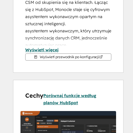
CSM od skupienia się na klientach. Łącząc 
się z HubSpot, Monocle staje się cyfrowym 
asystentem wykonawczym opartym na 
sztucznej inteligencji.
asystentem wykonawczym, który utrzymuje 
synchronizację danych CRM, jednocześnie 
automatyzując pracę.
Wyświetl więcej
Wyświetl przewodnik po konfiguracji
Podstawowe problemy, które 
rozwiązujemy:
 1) Zespoły posprzedażowe tonące w pracy 
administracyjnej
Cechy
 CSM spędzają ponad 60% swojego czasu 
Porównaj funkcje według
na dokumentacji, raportowaniu i zadaniach 
planów HubSpot
administracyjnych zamiast na
 budowania relacji z klientami. Monocle 
automatyzuje podsumowania wykonawcze, 
przygotowania do spotkań, notatki i