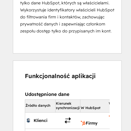
tylko dane HubSpot, których są właścicielami.
pracować, a nie tylko raportować.
Wykorzystuje identyfikatory właścicieli HubSpot
do filtrowania firm i kontaktów, zachowując
Wynik: CSM oszczędzają ponad 5 godzin 
prywatność danych i zapewniając członkom
tygodniowo, są na bieżąco z każdą 
zespołu dostęp tylko do przypisanych im kont.
interakcją z klientem i dostarczają więcej
 wartość przy mniejszym wysiłku 
manualnym.
Funkcjonalność aplikacji
Udostępnione dane
Kierunek
W HubSpot
Źródło danych
synchronizacji
W HubSpot
Firmy
Klienci
Firmy