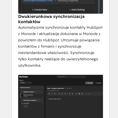
 Tradycyjne platformy CS zmuszają do 
szukania spostrzeżeń w pulpitach 
nawigacyjnych i raportach. Monocle 
Dwukierunkowa synchronizacja
zapewnia
kontaktów
 Kontekst oparty na sztucznej inteligencji 
Automatycznie synchronizuje kontakty HubSpot
bezpośrednio do przepływu pracy - 
z Monocle i aktualizacje dokonane w Monocle z
zautomatyzowane przygotowanie 
powrotem do HubSpot. Utrzymuje powiązania
spotkania zsynchronizowane z 
kontaktów z firmami i synchronizuje
kalendarzem,
niestandardowe właściwości. Synchronizuje
 inteligentne oceny kondycji i sterowane 
tylko kontakty należące do uwierzytelnionego
przepływy pracy dla onboardingu, QBR i 
użytkownika.
planów sukcesu.
 4 Skalowanie sukcesu klienta przy 
ograniczonych zasobach
 Wraz ze wzrostem bazy klientów musisz 
robić więcej z tym samym zespołem. 
Monocle skaluje wpływ poprzez
 automatyzując powtarzalne zadania, 